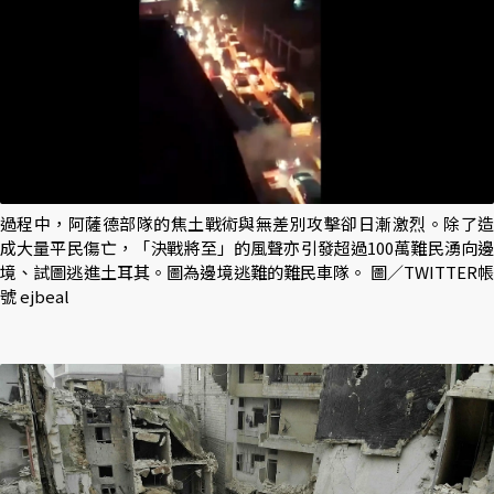
過程中，阿薩德部隊的焦土戰術與無差別攻擊卻日漸激烈。除了造
成大量平民傷亡，「決戰將至」的風聲亦引發超過100萬難民湧向邊
境、試圖逃進土耳其。圖為邊境逃難的難民車隊。 圖／TWITTER帳
號 ejbeal