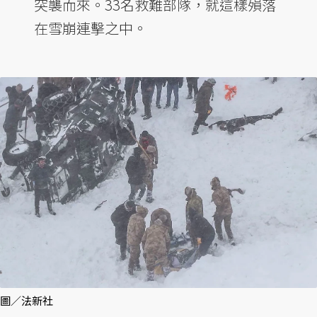
突襲而來。33名救難部隊，就這樣殞落
在雪崩連擊之中。
圖／法新社