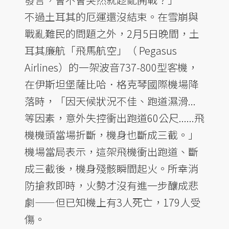
不過土耳其的厄運還沒結束。在雪崩與
戰亂難民的問題之外，2月5日晚間，土
耳其廉航「飛馬航空」（ Pegasus
Airlines）的一架波音737-800型客機，
在伊斯坦堡薩比哈．格克琴國際機場降
落時，「因天候狀況不佳、跑道濕滑...
等因素，意外失控衝出跑道60公尺......飛
機機頭當場折斷，機身也斷成三截。」
機場當局表示，這架飛機衝出跑道、斷
成三截後，機身殘骸瞬間起火。所幸消
防搶救即時，火勢才沒有進一步釀成悲
劇——但已知機上有3人死亡，179人受
傷。