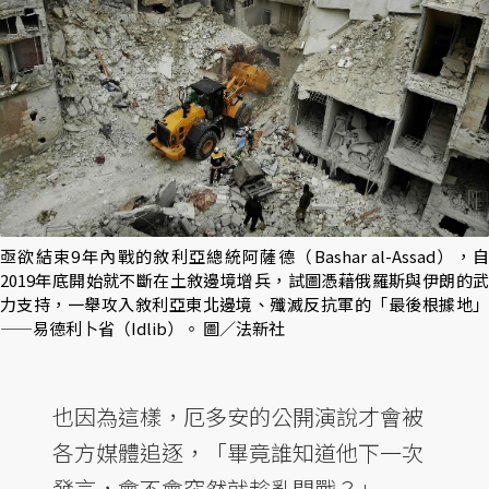
亟欲結束9年內戰的敘利亞總統阿薩德（Bashar al-Assad），自
2019年底開始就不斷在土敘邊境增兵，試圖憑藉俄羅斯與伊朗的武
力支持，一舉攻入敘利亞東北邊境、殲滅反抗軍的「最後根據地」
——易德利卜省（Idlib）。 圖／法新社
也因為這樣，厄多安的公開演說才會被
各方媒體追逐，「畢竟誰知道他下一次
發言，會不會突然就趁亂開戰？」