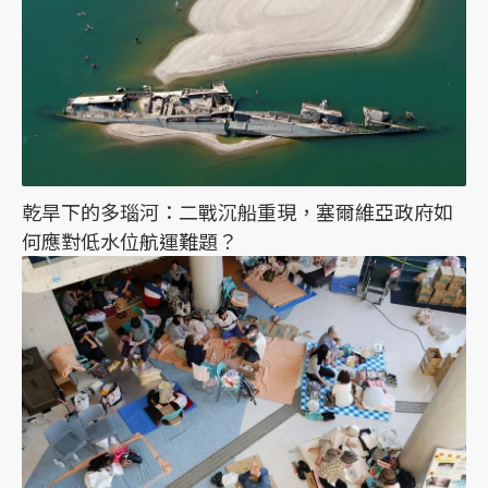
乾旱下的多瑙河：二戰沉船重現，塞爾維亞政府如
何應對低水位航運難題？