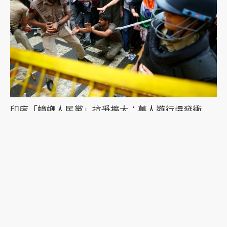
印度「蟑螂人民黨」抗爭擴大：萬人遊行爆發衝
突，絕食抗議者被帶走點燃眾怒