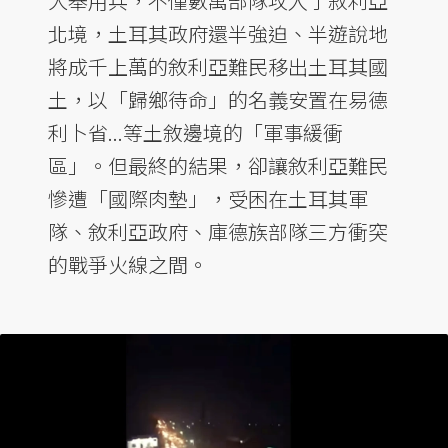
大舉用兵，不僅數萬部隊攻入了敘利亞
北境，土耳其政府還半強迫、半遊說地
將成千上萬的敘利亞難民移出土耳其國
土，以「歸鄉待命」的名義安置在易德
利卜省...等土敘邊境的「軍事緩衝
區」。但最終的結果，卻讓敘利亞難民
慘遭「國際肉墊」，受困在土耳其軍
隊、敘利亞政府、庫德族部隊三方衝突
的戰爭火線之間。