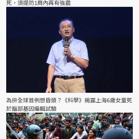
死，須提防1周內再有強震
為拚全球首例想昏頭？《科學》揭露上海6歲女童死
於腦部基因編輯試驗