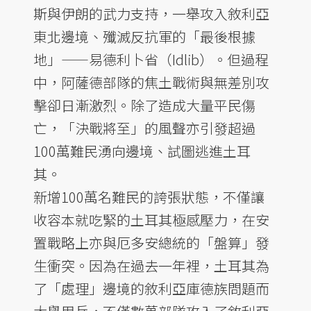
斯與伊朗的武力支持，一舉攻入敘利亞
東北邊境、殲滅反抗軍的「最後根據
地」——易德利卜省（Idlib）。但過程
中，阿薩德部隊的焦土戰術與無差別攻
擊卻日漸激烈。除了造成大量平民傷
亡，「決戰將至」的風聲亦引發超過
100萬難民湧向邊境、試圖逃進土耳
其。
新增100萬名難民的誇張狀態，不僅讓
收容本就吃緊的土耳其極感壓力，在安
置戰略上亦與厄多安總統的「盤算」發
生衝突。因為在過去一年裡，土耳其為
了「處理」邊境的敘利亞庫德族問題而