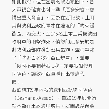
如此抱怨，但在當前的政治氛圍下，各
大電視台確實也料不準「厄多安會不會
講出重大發言」。因為在2月3號，土耳
其與敘利亞政府軍才在邊境的「約束緩
衝區」內交火，至少6名土軍士兵被敘國
政府軍的砲擊炸死，憤怒的厄多安於是
對敘利亞部隊發動密集轟炸，聲稱擊斃
了「將近百名敘利亞正規軍」，並要
「俄國不要攔著我...我一定要狠狠修理
阿薩德、讓敘利亞軍隊付出慘痛代
價！」
亟欲結束9年內戰的敘利亞總統阿薩德
（Bashar al-Assad），自2019年底開始
就不斷在土敘邊境增兵，試圖憑藉俄羅