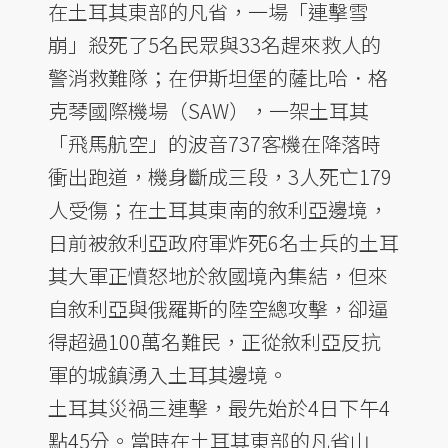
在土耳其東部的凡省，一場「連擊雪
崩」殺死了5名民眾與33名趕來救人的
警消救難隊；在伊斯坦堡的薩比哈．格
克琴國際機場（SAW），一架土耳其
「飛馬航空」的波音737客機在降落時
衝出跑道，機身斷成三段，3人死亡179
人受傷；在土耳其東南的敘利亞邊境，
日前被敘利亞政府軍炸死6名士兵的土耳
其大軍正憤怒地於敘國境內集結，但來
自敘利亞與俄羅斯的陸空總攻擊，卻逼
得超過100萬名難民，正從敘利亞反抗
軍的城鎮湧入土耳其邊境。
土耳其災禍三連擊，最先始於4日下午4
點45分。當時在土耳其東部的凡省山