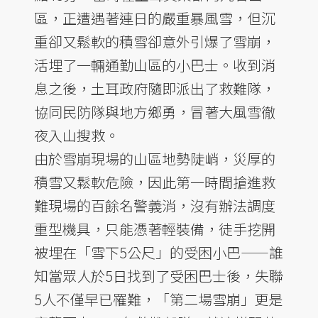
區，正遭遇著連日的嚴重暴風雪，但沉
重卻又鬆軟的積雪卻意外引爆了雪崩，
活埋了一輛通勤山區的小巴士。收到消
息之後，土耳政府隨即派出了救難隊，
協同民防隊與地方鄉勇，冒著大風雪徹
夜入山搜救。
由於雪崩現場的山區地勢陡峭，災厚的
積雪又鬆軟危險，因此第一時間搶進救
難現場的百餘名警義消，沒有辦法調度
重型機具，只能憑著輕裝備，徒手挖開
被埋在「雪下5公尺」的受困小巴——誰
知當眾人於5日找到了受困巴士後，失聯
5人不僅早已罹難，「第二場雪崩」更是