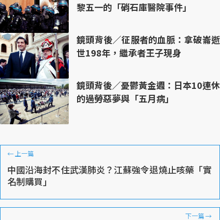
黎五一的「硝石庫醫院事件」
鏡頭背後／征服者的血脈：拿破崙逝
世198年，繼承者王子現身
鏡頭背後／憂鬱黃金週：日本10連休
的過勞惡夢與「五月病」
←
上一篇
中國沿海封不住武漢肺炎？江蘇強令退燒止咳藥「實
名制購買」
下一篇
→