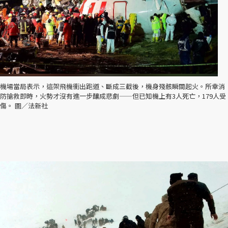
機場當局表示，這架飛機衝出跑道、斷成三截後，機身殘骸瞬間起火。所幸消
防搶救即時，火勢才沒有進一步釀成悲劇——但已知機上有3人死亡，179人受
傷。 圖／法新社