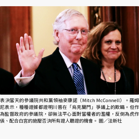
表決當天的參議院共和黨領袖麥康諾（Mitch McConnell）。羅姆
尼表示，種種證據都證明川普在「烏克蘭門」爭議上的欺瞞。但作
為監督政府的參議院，卻無法平心面對當權者的濫權，反倒為虎作
倀、配合白宮的施壓否決所有證人聽證的機會。 圖／法新社