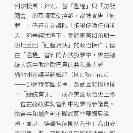
判決投票：針對川普「濫權」與「妨礙
國會」的兩項彈劾控訴，都被宣告「無
罪」。儘管在參議院「拒絕傳喚任何證
人」的爭議狀態下，參院兩黨如預期一
般地重回「紅藍對決」的政治操作；但
在「濫權」審判的表決投票中，曾在總
統大選中敗給歐巴馬的共和黨大老——
猶他州參議員羅姆尼（Mitt Romney）
——卻違背黨團指令，激動且悲憤地投
下「總統有罪」、成為美國政治史上第
一位在總統彈劾審判中跑票的參議員。
儘管共和黨內部不斷試圖替羅姆尼緩
頰，並以「選舉當前團結為重」為由安