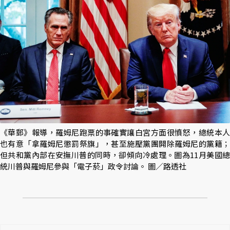
《華郵》報導，羅姆尼跑票的事確實讓白宮方面很憤怒，總統本人
也有意「拿羅姆尼懲罰祭旗」，甚至施壓黨團開除羅姆尼的黨籍；
但共和黨內部在安撫川普的同時，卻傾向冷處理。圖為11月美國總
統川普與羅姆尼參與「電子菸」政令討論。 圖／路透社