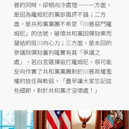
普的同時，卻傾向冷處理——一方面，
是因為羅姆尼的黨部風評不錯；二方
面，是共和黨黨團不希望「川普惡鬥羅
姆尼」的信號，破壞共和黨因彈劾案而
凝結的挺川向心力；三方面，是本回的
參議院彈劾審判確實有其「爭議之
處」，若白宮選擇追打羅姆尼，很可能
反向作實了共和黨黨團對於川普政權濫
權的放任與軟弱，「盡早讓大家忘記這
些細節，對於共和黨才沒壞處！」