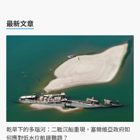
最新文章
乾旱下的多瑙河：二戰沉船重現，塞爾維亞政府如
何應對低水位航運難題？