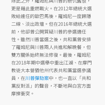
除此之外，羅姆尼與川普的新仇舊恨，
更是藉此重燃戰火。在2012年總統大選
敗給連任的歐巴馬後，羅姆尼一度歸隱
二線、淡出政壇。但在2016年總統大選
前，他卻曾公開質疑川普的參選適任
性。雖然川普當選之後，共和黨曾安排
了羅姆尼與川普兩人共進和解晚餐，但
雙方關係始終無法修復。最後，羅姆尼
在2018年期中選舉中重出江湖、在摩門
教徒大本營猶他州代表共和黨當選參議
員，在
川普彈劾案
中，也一直以「共和
黨反對派」的聲音，不斷地與白宮方面
摩擦衝突。