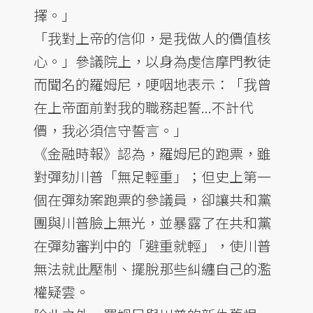
擇。」
「我對上帝的信仰，是我做人的價值核
心。」參議院上，以身為虔信摩門教徒
而聞名的羅姆尼，哽咽地表示：「我曾
在上帝面前對我的職務起誓...不計代
價，我必須信守誓言。」
《金融時報》認為，羅姆尼的跑票，雖
對彈劾川普「無足輕重」；但史上第一
個在彈劾案跑票的參議員，卻讓共和黨
團與川普臉上無光，並暴露了在共和黨
在彈劾審判中的「避重就輕」，使川普
無法就此壓制、擺脫那些糾纏自己的濫
權疑雲。