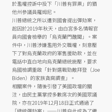
於濫權控訴中投下「川普有罪票」的猶
他州參議員羅姆尼。
川普總統之所以遭到國會提出彈劾案，
起因於2019年秋天，由白宮多名情報官
員向國會檢舉的「烏克蘭門醜聞」。案
件中，川普涉嫌濫用外交職權，刻意壓
下了對烏克蘭政府的軍售援助款，並在
電話中直白地向烏克蘭總統施壓，要求
烏國檢調重啟「針對選戰勁敵拜登（Joe
Biden）的家族貪腐調查」。
相關案件，隨後引發了美國政壇的關
注，由民主黨掌控多數席次的美國眾議
院，亦在2019年12月18日正式通過了
「總統彈劾案」——川普自此成為了繼