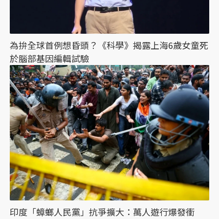
為拚全球首例想昏頭？《科學》揭露上海6歲女童死
於腦部基因編輯試驗
印度「蟑螂人民黨」抗爭擴大：萬人遊行爆發衝