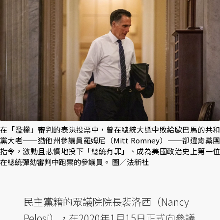
在「濫權」審判的表決投票中，曾在總統大選中敗給歐巴馬的共和
黨大老——猶他州參議員羅姆尼（Mitt Romney）——卻違背黨團
指令，激動且悲憤地投下「總統有罪」、成為美國政治史上第一位
在總統彈劾審判中跑票的參議員。 圖／法新社
民主黨籍的眾議院院長裴洛西（Nancy
Pelosi），在2020年1月15日正式向參議