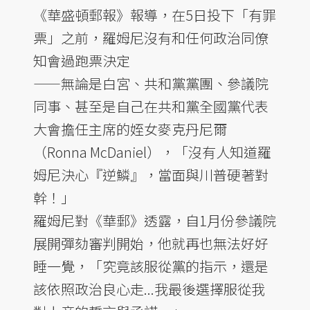
《華盛頓郵報》報導，在5日投下「有罪
票」之前，羅姆尼沒有和任何政治同僚
知會過跑票決定
——無論是白宮、共和黨黨團、參議院
同事、甚至是自己在共和黨全國黨代表
大會擔任主席的姪女麥克丹尼爾
（Ronna McDaniel），「沒有人知道羅
姆尼決心『逆鱗』，當面與川普硬著對
幹！」
羅姆尼對《華郵》透露，自1月份參議院
展開彈劾審判開始，他就再也無法好好
睡一覺，「究竟該服從黨的指示，還是
該依照政治良心走...我最後選擇服從我