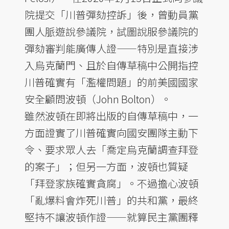
院提交「川普彈劾控訴」後，曾動員黨
團人脈遊說參議院，試圖說服參議院的
彈劾審判能廣傳人證——特別是直接涉
入烏克蘭門、且於自傳草稿中公開指控
川普確實有「濫權問題」的前美國國家
安全顧問波頓（John Bolton）。
雖然波頓在即將出版的自傳草稿中，一
方面證實了川普確實向國安團隊主動下
令、要求眾人去「喬定烏克蘭調查拜登
的案子」；但另一方面，波頓也質疑
「拜登家族確實貪腐」。不過擔心波頓
「亂爆料會炸死川普」的共和黨，最終
堅持不讓波頓作證——就算民主黨團釋