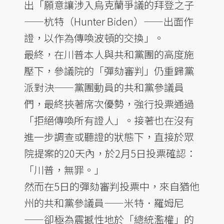
出「願意讓涉入烏克蘭爭議的拜登之子
——杭特（Hunter Biden）——出面作
證，以作為傳喚波頓的交換」。
最終，在川普本人與共和黨團的高度施
壓下，參議院的「彈劾審判」仍重歸黨
派對決——黨團動員的共和黨參議員
們，最終挾著席次優勢，強行投票通過
「拒絕傳喚所有證人」。接著也在沒有
進一步調查或聽證的狀態下，直接於眾
院提案的20天內，於2月5日投票確認：
「川普，無罪。」
然而在5日的彈劾審判投票中，來自猶他
州的共和黨參議員——米特．羅姆尼
——卻極為震撼性地於「總統濫權」的