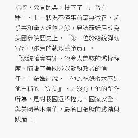
指控，公開跑票、投下了「川普有
罪」。此一狀況不僅事前毫無徵召，超
乎共和黨人想像之餘，更讓羅姆尼成為
美國參院歷史上，「第一位於總統彈劾
審判中跑票的執政黨議員」。
「總統確實有罪，他令人驚駭的濫權程
度、瞞騙了美國公眾對執政者的信
任。」羅姆尼說，「他的紀錄根本不是
他自稱的『完美』，才沒有！他的所作
所為，是對我國選舉權力、國家安全、
與美國基本價值，最名目張膽的踐踏與
蹂躪！」