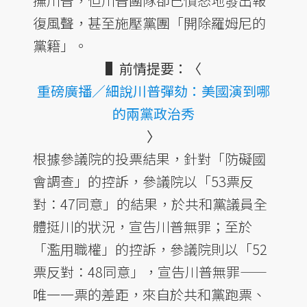
撫川普，但川普團隊卻已憤怒地發出報
復風聲，甚至施壓黨團「開除羅姆尼的
黨籍」。
▌前情提要：〈
重磅廣播／細說川普彈劾：美國演到哪
的兩黨政治秀
〉
根據參議院的投票結果，針對「防礙國
會調查」的控訴，參議院以「53票反
對：47同意」的結果，於共和黨議員全
體挺川的狀況，宣告川普無罪；至於
「濫用職權」的控訴，參議院則以「52
票反對：48同意」，宣告川普無罪——
唯一一票的差距，來自於共和黨跑票、