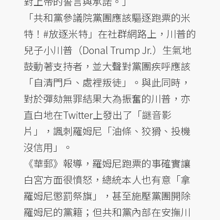
對上帝的誓言與承諾。」
「共和黨參議院黨團應該驅逐跑票的米
特！#放逐米特」在社群網路上，川普的
兒子小川普（Donal Trump Jr.）生氣地
鼓動著支持者，並大聲對黨團疾呼應該
「自清門戶、處裡叛徒」。與此同時，
對於彈劾無罪結果大為振奮的川普，亦
直白地在Twitter上發出了「謎音影
片」，諷刺羅姆尼「油條、狡猾、投機
沒信用」。
《華郵》報導，羅姆尼跑票的事確實讓
白宮方面很憤怒，總統本人也有意「拿
羅姆尼懲罰祭旗」，甚至施壓黨團開除
羅姆尼的黨籍；但共和黨內部在安撫川