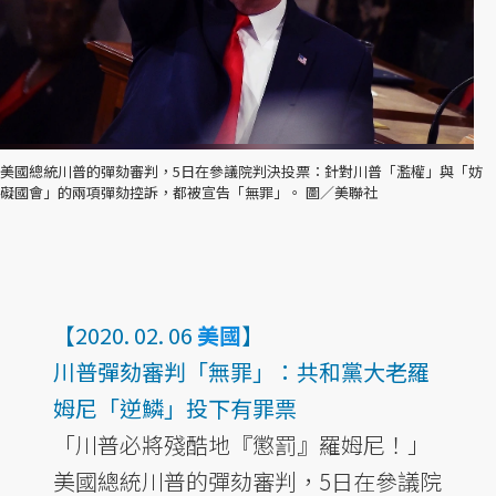
美國總統川普的彈劾審判，5日在參議院判決投票：針對川普「濫權」與「妨
礙國會」的兩項彈劾控訴，都被宣告「無罪」。 圖／美聯社
【2020. 02. 06
美國
】
川普彈劾審判「無罪」：共和黨大老羅
姆尼「逆鱗」投下有罪票
「川普必將殘酷地『懲罰』羅姆尼！」
美國總統川普的彈劾審判，5日在參議院