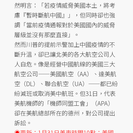
然明言：「若疫情威脅美國本土，將考
慮『暫時斷航中國』」，但同時卻也強
調「當前疫情通報對於美國國內的威脅
層級並沒有那麼直接」。
然而川普的提前示警加上中國疫情的不
斷升溫，卻已讓北美的各大航空公司人
人自危。像是經營中國航線的美國三大
航空公司——美國航空（AA）、達美航
空（DL）、聯合航空（UA）——都已紛
紛減班或取消美中航班。但31日，代表
美航機師的「機師同盟工會」（APA）
卻在美航總部所在的德州，對公司提出
訴訟。
◉更新：1月31日美東時間10點：美國