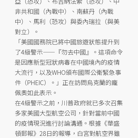
亞（恐攻）、布吉納法索（恐攻）、中
非共和國（內戰中）、南蘇丹（內戰
中）、馬利（恐攻）與委內瑞拉（與美
對立）。
「美國國務院已將中國旅遊狀態提升到
了4級警示——『勿去中國』。這項命令
是因應新型冠狀病毒在中國境內的疫情
大流行，以及WHO頒布國際公衛緊急事
件（PHEIC）。」正在訪問烏克蘭的龐
佩奧如此表示。
在4級警示之前，川普政府就已多次召集
多家美國大型航空公司，針對當前中國
的疫情現況進行討論溝通。根據《華盛
頓郵報》28日的報導，白宮對航空界雖