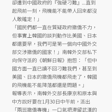
卻遭到中國政府的『強硬刁難』...直到
起飛前一刻，飛機能不能帶人回來都沒
人敢確定！」
「國民們都一直在質疑政府撤僑不力，
但事實上韓國的談判動作比美國、日本
都還要早，我們可是第一個向中國外交
部交涉撤僑的國家！」南韓外交部私下
向保守派的《朝鮮日報》抱怨：「但中
國方面一直已讀不回刁難我們，甚至到
美國、日本的撤僑飛機都飛走了，韓國
的飛機能不能降落都還是問題。」
報導表示，南韓外交部長康京和原本與
中方說好要在1月30日中午前，派出
「兩班撤僑專機」一口氣把滯留武漢的