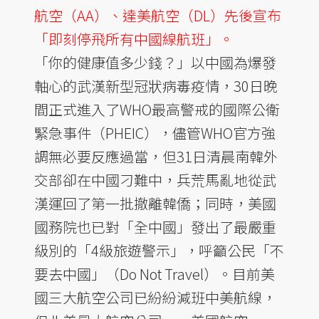
航空（AA）、達美航空（DL）先後宣布
「即刻停飛所有中國線航班」。
「你的健康值多少錢？」以中國為爆發
軸心的武漢新型冠狀病毒疫情，30日晚
間正式進入了WHO最高警戒的國際公衛
緊急事件（PHEIC），儘管WHO官方強
調無必要反應過當，但31日清晨南韓外
交部卻在中國刁難中，兵荒馬亂地從武
漢運回了第一批撤離韓僑；同時，美國
國務院也已對「全中國」發出了最嚴重
級別的「4級旅遊警示」，呼籲公民「不
要去中國」（Do Not Travel）。目前美
國三大航空公司已紛紛減班中美航線，