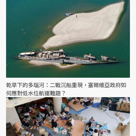
乾旱下的多瑙河：二戰沉船重現，塞爾維亞政府如
何應對低水位航運難題？