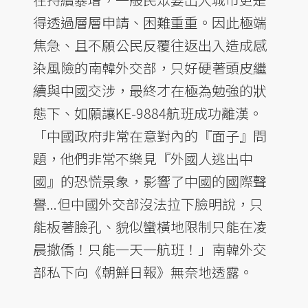
得透過層層申請、困難重重。因此極端
焦急、且不願公民反覆往返出入造成感
染風險的南韓外交部，只好硬著頭皮繼
續與中國交涉，最終才在極為勉強的狀
態下、如願讓KE-9884航班成功離漢。
「中國政府非常在意對內的『面子』問
題，他們非常不樂見『外國人逃出中
國』的恐慌景象，影響了中國的國際聲
譽...但中國外交部沒法拉下臉明說，只
能板著臉孔、貌似蠻橫地限制只能在凌
晨撤僑！只能一天一航班！」南韓外交
部私下向《朝鮮日報》無奈地透露。