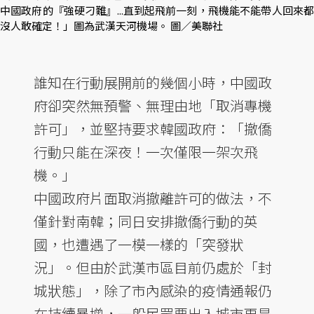
中國政府的『強硬刁難』...直到起飛前一刻，飛機能不能帶人回來都
沒人敢確定！」圖為武漢天河機場。 圖／美聯社
誰知在行動展開前的幾個小時，中國政
府卻突然無預警、無理由地「取消專機
許可」，並堅持要求韓國政府：「撤僑
行動只能在深夜！一次僅限一架次飛
機。」
中國政府片面取消撤離許可的做法，不
僅針對南韓；同日安排撤僑行動的英
國，也遭遇了一模一樣的「突發狀
況」。但由於武漢市區目前仍處於「封
城狀態」，除了市內感染的疫情通報仍
在持續暴增，一般民眾要出入城市更是