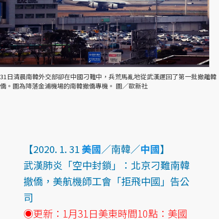
31日清晨南韓外交部卻在中國刁難中，兵荒馬亂地從武漢運回了第一批撤離韓
僑。圖為降落金浦機場的南韓撤僑專機。 圖／歐新社
【2020. 1. 31
美國
／南韓／
中國
】
武漢肺炎「空中封鎖」：北京刁難南韓
撤僑，美航機師工會「拒飛中國」告公
司
◉更新：1月31日美東時間10點：美國