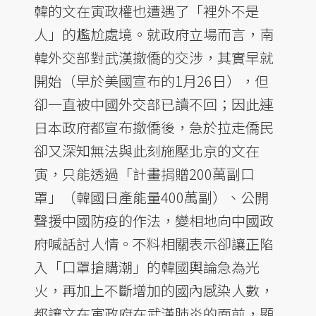
韓的文在寅政權也遭遇了「裡外不是
人」的尷尬處境。就政府立場而言，南
韓外交部對武漢撤僑的交涉，其實早就
開始（早於美國宣布的1月26日），但
卻一直被中國外交部已讀不回；因此連
日本政府都宣布撤僑後，急於拉走僑民
卻又深知無法與此刻施壓北京的文在
寅，只能透過「計畫捐贈200萬副口
罩」（韓國日產能量400萬副）、公開
聲援中國防疫的作法，變相地向中國政
府喊話討人情。不料相關表示卻讓正陷
入「口罩搶購潮」的韓國輿論急為光
火，再加上不斷增加的國內感染人數，
都讓文在寅政府在武漢肺炎的面前，顯