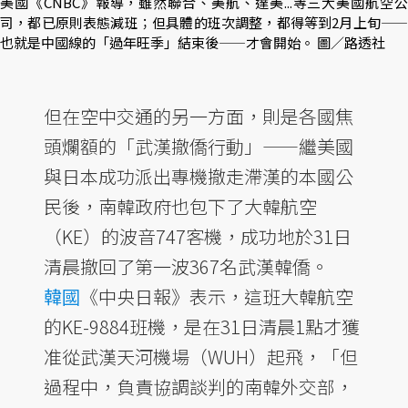
美國《CNBC》報導，雖然聯合、美航、達美...等三大美國航空公
司，都已原則表態減班；但具體的班次調整，都得等到2月上旬——
也就是中國線的「過年旺季」結束後——才會開始。 圖／路透社
但在空中交通的另一方面，則是各國焦
頭爛額的「武漢撤僑行動」——繼美國
與日本成功派出專機撤走滯漢的本國公
民後，南韓政府也包下了大韓航空
（KE）的波音747客機，成功地於31日
清晨撤回了第一波367名武漢韓僑。
韓國
《中央日報》表示，這班大韓航空
的KE-9884班機，是在31日清晨1點才獲
准從武漢天河機場（WUH）起飛，「但
過程中，負責協調談判的南韓外交部，