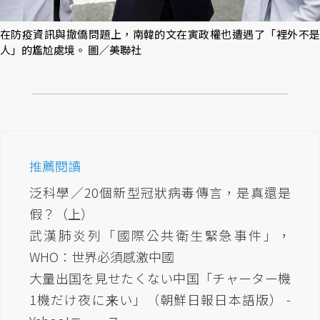
在防疫資訊與撤僑問題上，南韓的文在寅政權也遭遇了「裡外不是
人」的尷尬處境。 圖／美聯社
推薦閱讀
泛科學／20個新型冠狀病毒傳言，是真還是
假？（上）
武漢肺炎列「國際公共衛生緊急事件」，
WHO：世界必須感激中國
大量出国を見せたくない中国「チャーター機
1機だけ夜に来い」（朝鮮日報日本語版） -