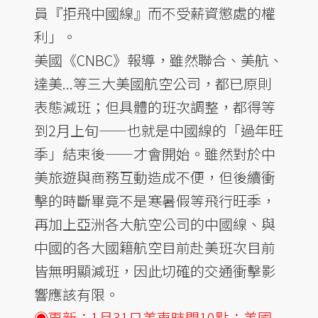
員『拒飛中國線』而不受薪資懲處的權
利」。
美國《CNBC》報導，雖然聯合、美航、
達美...等三大美國航空公司，都已原則
表態減班；但具體的班次調整，都得等
到2月上旬——也就是中國線的「過年旺
季」結束後——才會開始。雖然對於中
美旅遊與商務互動造成不便，但後續衝
擊的時斷畢竟不是寒暑假等飛行旺季，
再加上亞洲各大航空公司的中國線、與
中國的各大國籍航空目前赴美班次目前
皆無明顯減班，因此切確的交通衝擊影
響應該有限。
◉更新：1月31日美東時間10點：美國