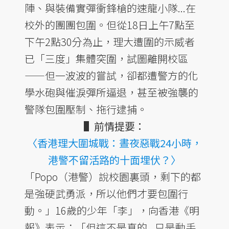
陣、與裝備實彈衝鋒槍的速龍小隊...在
校外的團團包圍。但從18日上午7點至
下午2點30分為止，理大遭圍的示威者
已「三度」集體突圍，試圖離開校區
——但一波波的嘗試，卻都遭警方的化
學水砲與催淚彈所逼退，甚至被強襲的
警隊包圍壓制、拖行逮捕。
▌前情提要：
〈香港理大圍城戰：晝夜惡戰24小時，
港警不留活路的十面埋伏？〉
「Popo（港警）說校園裏頭，剩下的都
是強硬武勇派，所以他們才要包圍行
動。」16歲的少年「李」，向香港《明
報》表示：「但這不是真的...只是動手