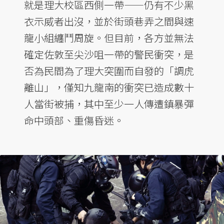
就是理大校區西側一帶——仍有不少黑
衣示威者出沒，並於街頭巷弄之間與速
龍小組纏鬥周旋。但目前，各方並無法
確定佐敦至尖沙咀一帶的警民衝突，是
否為民間為了理大突圍而自發的「調虎
離山」，僅知九龍南的衝突已造成數十
人當街被捕，其中至少一人傳遭鎮暴彈
命中頭部、重傷昏迷。