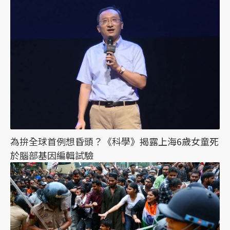
為拚全球首例想昏頭？《科學》揭露上海6歲女童死
於腦部基因編輯試驗