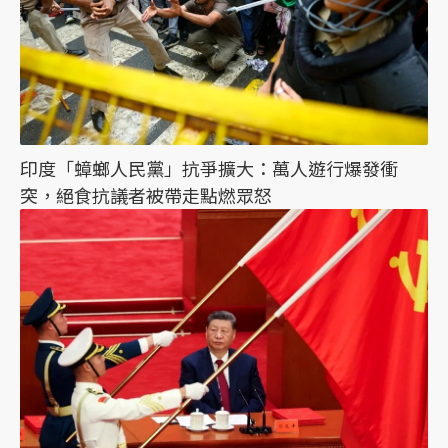
印度「蟑螂人民黨」抗爭擴大：萬人遊行爆發衝
突，絕食抗議者被帶走點燃眾怒