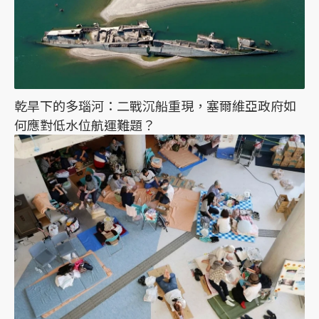
乾旱下的多瑙河：二戰沉船重現，塞爾維亞政府如
何應對低水位航運難題？