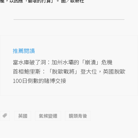
艇，以因應「最壞的打算」。 圖／歐新社
推薦閱讀
當水庫破了洞：加州水壩的「崩潰」危機
首相鮑里斯：「脫歐戰將」登大位，英國脫歐
100日倒數的賭博交接
英國
氣候變遷
鏡頭背後