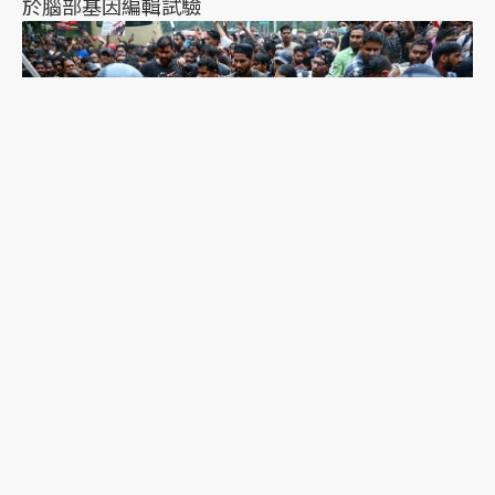
於腦部基因編輯試驗
印度「蟑螂人民黨」抗爭擴大：萬人遊行爆發衝
突，絕食抗議者被帶走點燃眾怒