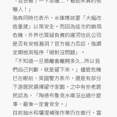
「我去看了一下那邊....，看起來真的很
嚇人！」
強森同時也表示，水庫應該要「大幅改
造重建」以策安全。而因為這次的崩塌
危機，外界也質疑負責的運河信託公司
是否有安檢漏洞？官方極力否認，強調
定期檢測程序「絕對沒問題」。
「不知道一旦撤離會離開多久...所以我
們自己判斷，就是留下來。」儘管危機
已在眼前，英國警方表示，還是有部分
下游居民選擇留守家園，之中有些老居
民認為，「陶德布魯克水庫沒出過什麼
事，最後一定會安全。」
目前抽水和壩堤補強作業仍在進行，當