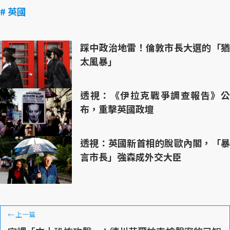
# 英國
踩中政治地雷！倫敦市長大選的「猶
太風暴」
透視：《伊拉克戰爭調查報告》公
布，重擊英國政壇
透視：英國新首相的脫歐內閣，「暴
言市長」強森成外交大臣
←
上一篇