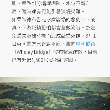
刷，導致部分壩堤坍陷、水位不斷升
高，隨時都有可能引發潰堤災難。
如果陶德布魯克水庫崩塌的悲劇不幸成
真，下游城鎮恐怕都會全數淹沒。為避
免錯失避難時機而造成嚴重死傷，8月1
日英國警方已針對水庫下游的
惠利橋鎮
（Whaley Bridge）發布緊急疏散，目前
已有超過1,500居民撤離家園。