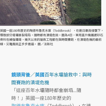
英國一座180年歷史的陶德布魯克水庫（Toddbrook），在連日暴雨侵襲下，
導致部分堤壩崩裂塌陷，隨時都有潰堤危險。圖為4日，軍用直升機搬運砂石
骨料包補強壩堤，幾天以來的搶救工程都在與時間賽跑，在潰堤危機的最前
線，災難風險正步步進逼。 圖／法新社
鏡頭背後
／
英國
百年水壩搶救中：與時
間賽跑的潰堤危機
「這座百年水壩隨時都會崩塌...隨
時！」英國一座180年歷史的
陶德布魯克水庫
（Toddbrook），在連