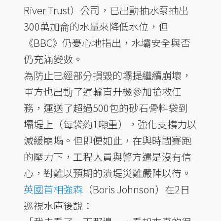
River Trust）公司，已出動抽水泵抽出
300萬加侖的水量來降低水位，但
《BBC》仍憂心地指出，水壩安全與否
仍充滿變數。
為防止已經部分損毀的壩提繼續崩壞，
軍方也出動了運輸直升機參加搶救任
務，運送了超過500包的砂石骨料袋到
壩堤上（每袋約1噸重），強化支撐力以
減緩崩塌。但即便如此，在與時間賽跑
的壓力下，工程人員與警方還是沒有信
心，對難以預期的潰堤災難嚴陣以待。
英國首相強森
（Boris Johnson）在2日
巡視水庫後說：