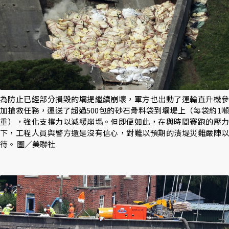
為防止已經部分損毀的壩提繼續崩壞，軍方也出動了運輸直升機參
加搶救任務，運送了超過500包的砂石骨料袋到壩堤上（每袋約1噸
重），強化支撐力以減緩崩塌。但即便如此，在與時間賽跑的壓力
下，工程人員與警方還是沒有信心，對難以預期的潰堤災難嚴陣以
待。 圖／美聯社