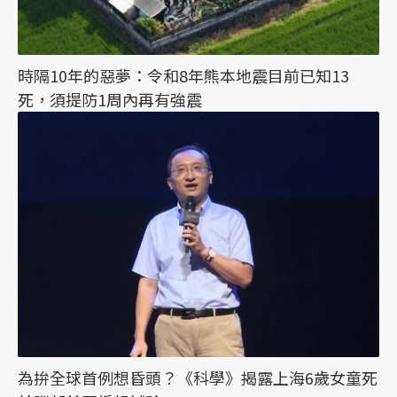
時隔10年的惡夢：令和8年熊本地震目前已知13
死，須提防1周內再有強震
為拚全球首例想昏頭？《科學》揭露上海6歲女童死