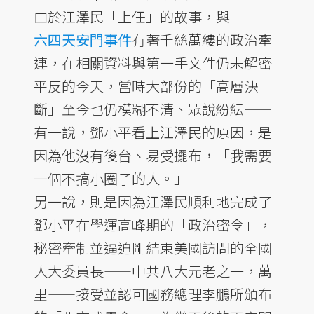
由於江澤民「上任」的故事，與
六四天安門事件
有著千絲萬縷的政治牽
連，在相關資料與第一手文件仍未解密
平反的今天，當時大部份的「高層決
斷」至今也仍模糊不清、眾說紛紜——
有一說，鄧小平看上江澤民的原因，是
因為他沒有後台、易受擺布，「我需要
一個不搞小圈子的人。」
另一說，則是因為江澤民順利地完成了
鄧小平在學運高峰期的「政治密令」，
秘密牽制並逼迫剛結束美國訪問的全國
人大委員長——中共八大元老之一，萬
里——接受並認可國務總理李鵬所頒布