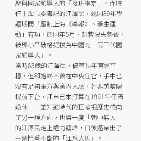
壓與國家領導人的「接班指定」。而時
任上海市委書記的江澤民，就因89年學
運期間「壓制上海《導報》、學生運
動」有功，於同年5月、趙紫陽失勢後，
被鄧小平破格提拔為中國的「第三代國
家領導人」。
當時63歲的江澤民，儘管長年官運平
穩，但卻始終不曾在中央任官，手中也
沒有足夠軍方與黨內人脈，若非趙紫陽
提前下台，江自己本打算在1991年任滿
退休——誰知道時代的巨輪把歷史帶向
了另一種方向，也讓一度「朝中無人」
的江澤民走上權力顛峰，日後還帶出了
一票鬥爭不斷的「江系人馬」。