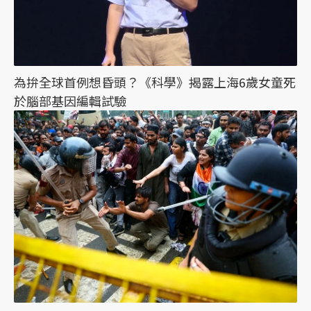
為拚全球首例想昏頭？《科學》揭露上海6歲女童死
於腦部基因編輯試驗