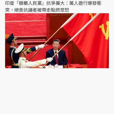
印度「蟑螂人民黨」抗爭擴大：萬人遊行爆發衝
突，絕食抗議者被帶走點燃眾怒
習近平誤判的可能？《紐時》專訪陸克文：2028年
是台海「最危險的一年」