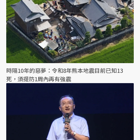
時隔10年的惡夢：令和8年熊本地震目前已知13
死，須提防1周內再有強震