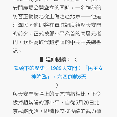
安門廣場公開聳立的同時，一名神秘的
訪客正悄悄地從上海趕赴北京——他是
江澤民。他即將在軍隊調度鎮壓天安門
的前夕，正式被鄧小平為首的高層元老
們，欽點為取代趙紫陽的中共中央總書
記。
▌延伸閱讀：〈
鏡頭下的歷史／1989天安門：「民主女
神降臨」，六四倒數6天
〉
與天安門廣場上的高亢情緒相比，下令
拔掉趙紫陽的鄧小平，自從5月20日北
京戒嚴開始，即積極安排後續的武力鎮