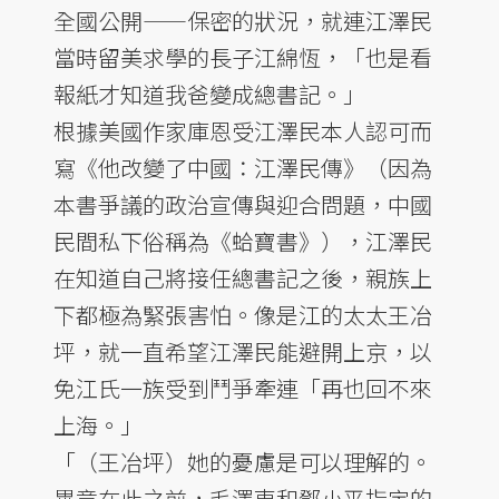
全國公開——保密的狀況，就連江澤民
當時留美求學的長子江綿恆，「也是看
報紙才知道我爸變成總書記。」
根據美國作家庫恩受江澤民本人認可而
寫《他改變了中國：江澤民傳》（因為
本書爭議的政治宣傳與迎合問題，中國
民間私下俗稱為《蛤寶書》），江澤民
在知道自己將接任總書記之後，親族上
下都極為緊張害怕。像是江的太太王冶
坪，就一直希望江澤民能避開上京，以
免江氏一族受到鬥爭牽連「再也回不來
上海。」
「（王冶坪）她的憂慮是可以理解的。
畢竟在此之前，毛澤東和鄧小平指定的