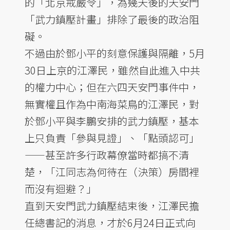
的「北京戒嚴令」，為幾天後的天安門
「武力鎮壓計畫」排除了最後的政治阻
礙。
不過由於鄧小平的刻意保護與隔離，5月
30日上京的江澤民，雖然自此進入中共
的權力中心；但在六四天安門事件中，
無實權且作為中南海菜鳥的江澤民，對
於鄧小平與李鵬安排的武力鎮壓，基本
上只負責「參與見證」、「點頭認可」
——甚至許多行政幕僚當時都搞不清
楚，「江同志為何待在（決策）房間裡
而沒有迴避？」
直到天安門武力鎮壓結束後，江澤民擔
任總書記的消息，才於6月24日正式向