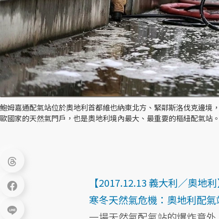
鮑姆嘉通配氣站位於奧地利首都維也納東北方、緊鄰斯洛伐克邊境
歐國家的天然氣門戶，也是奧地利境內最大、最重要的樞紐配氣站。
【2017.12.13 義大利／奧地
寒冬天然氣危機：奧地利配氣
一場天然氣配氣站的爆炸意外