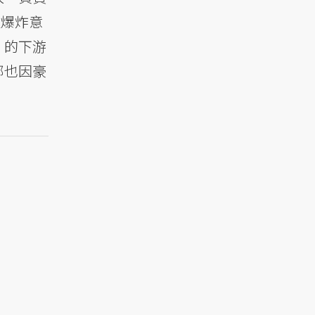
生爆炸意
」的下游
部也因豪