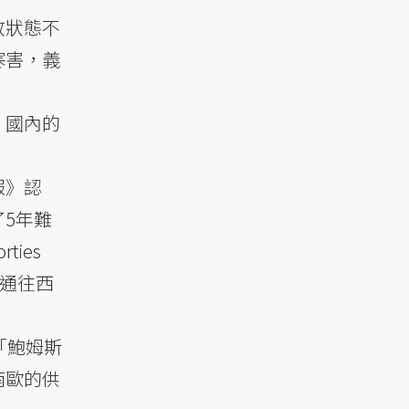
故狀態不
寒害，義
；國內的
。
報》認
5年難
ies
氣通往西
。
「鮑姆斯
南歐的供