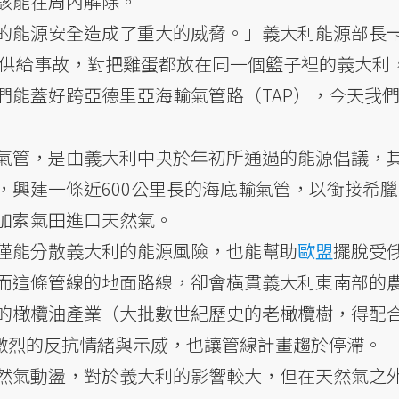
該能在周內解除。
的能源安全造成了重大的威脅。」義大利能源部長
示，這次的供給事故，對把雞蛋都放在同一個籃子裡的義大利
們能蓋好跨亞德里亞海輸氣管路（TAP），今天我
氣管，是由義大利中央於年初所通過的能源倡議，
，興建一條近600公里長的海底輸氣管，以銜接希
加索氣田進口天然氣。
僅能分散義大利的能源風險，也能幫助
歐盟
擺脫受
而這條管線的地面路線，卻會橫貫義大利東南部的
的橄欖油產業（大批數世紀歷史的老橄欖樹，得配
方激烈的反抗情緒與示威，也讓管線計畫趨於停滯。
然氣動盪，對於義大利的影響較大，但在天然氣之