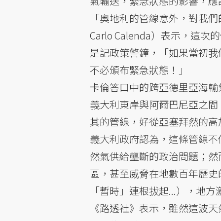
氣輸送，緊急狀態的影響，應
「奧地利的管線意外，對我們
Carlo Calenda）表
是記政策警鐘，「如果當初我
不必頒布緊急狀態！」
卡倫答口中的跨亞德里亞海輸
義大利東岸與阿爾巴尼亞之間
其的管線，好從亞塞拜然的高
義大利政府認為，這條管線不
然氣供給壟斷的政治問題；然
區，甚至威脅在地數百年歷史
「暫時」連根拔起...），地
《路透社》表示，雖然這波天