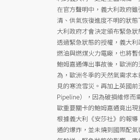
在官方聲明中，義大利政府雖
清、供氣恢復進度不明的狀態
大利政府才會決定頒布緊急狀
透過緊急狀態的授權，義大利
燃油與燃煤火力電廠，也將暫
鮑姆嘉通傳出事故後，歐洲的
為，歐洲冬季的天然氣需求本
見的寒流雪災。再加上英國前天才
Pipeline），因為破損
歐重要關卡的鮑姆嘉通竟出現
根據義大利《安莎社》的報導，
通的爆炸，並未燒到國際配氣