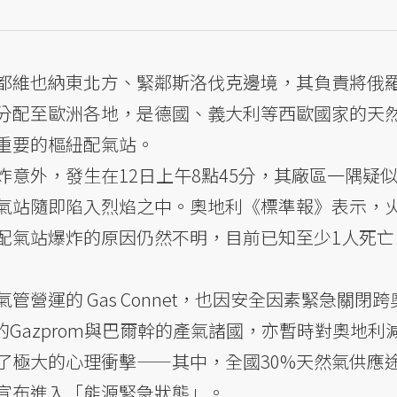
都維也納東北方、緊鄰斯洛伐克邊境，其負責將俄
分配至歐洲各地，是德國、義大利等西歐國家的天
重要的樞紐配氣站。
意外，發生在12日上午8點45分，其廠區一隅疑
氣站隨即陷入烈焰之中。奧地利《標準報》表示，
配氣站爆炸的原因仍然不明，目前已知至少1人死亡
營運的 Gas Connet，也因安全因素緊急關閉跨
的Gazprom與巴爾幹的產氣諸國，亦暫時對奧地利
了極大的心理衝擊——其中，全國30%天然氣供應
宣布進入「能源緊急狀態」。