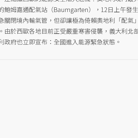
鮑姆嘉通配氣站（Baumgarten），12日上午發
急關閉境內輸氣管，但卻讓極為倚賴奧地利「配氣
。由於西歐各地目前正受嚴重寒害侵襲，義大利北
利政府也立即宣布：全國進入能源緊急狀態。