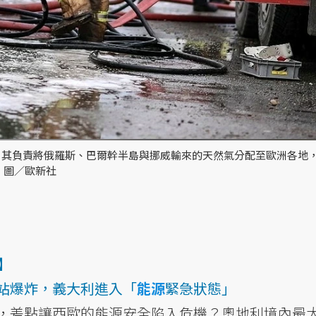
，其負責將俄羅斯、巴爾幹半島與挪威輸來的天然氣分配至歐洲各地
 圖／歐新社
利】
站爆炸，義大利進入「
能源
緊急狀態」
，差點讓西歐的能源安全陷入危機？奧地利境內最