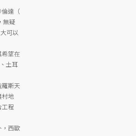
卡倫達（
，無疑
們大可以
其希望在
臘、土耳
俄羅斯天
農村地
合工程
外，西歐