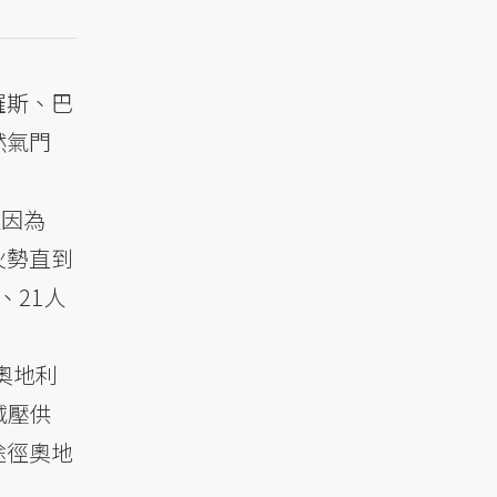
羅斯、巴
然氣門
似因為
火勢直到
、21人
奧地利
減壓供
途徑奧地