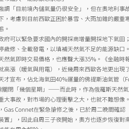
強調「目前境內儲氣量仍很安全」，但在奧地利事
下，考慮到目前西歐正困於暴雪、大雨加雜的嚴重
態。
政府可以緊急要求國內的開採商增量開採地下氣田
停歲修、全載發電，以填補天然氣不足的能源缺口
天然氣即時交易價格，也應聲大漲35%。《金融時
就高漲（暖氣與用電），近幾周來西歐各地更出現了
宣布，佔北海氣田40%運量的佛提斯油氣管（Fort
維修而需關閉「幾個星期」——而此時，作為俄羅斯天然
重大事故，對市場的心理衝擊之大，也就不難想像
Gas Connet在緊急搶修之後，已於周二晚間確認
裝置」，因此自周三子夜開始，奧方也逐步恢復對