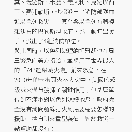
其、俄羅斯、希臘、義大利、克羅埃西
亞、賽浦勒斯，也都派出了消防部隊前
進以色列救災——甚至與以色列有著複
雜糾葛的巴勒斯坦政府，也主動伸出援
手，派出了4組消防單位。
與此同時，以色列總理納坦雅胡也在周
三緊急向美方接洽，並聘用了世界最大
的「747超級滅火機」前來救急。在
2010年的卡梅爾森林大火中，美國的超
級滅火機曾發揮了關鍵作用；但基層單
位卻不滿地對以色列媒體抱怨，政府完
全沒有詢問前線打火到底要需要怎樣的
援助，擅自叫來重型裝備，對於救災一
點幫助都沒有：