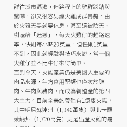
群往城市邁進，但路程上的雞群踩踏與
驚嚇，卻又很容易讓火雞成群暴斃。由
於火雞天黑就要休息，甚至還被陰天、
樹蔭給「迷惑」，每天火雞仔的趕路速
率，快則每小時20英里，但慢則1英里
不到。因此就經驗與技巧來說，當一個
火雞仔並不比牛仔來得簡單。
直到今天，火雞產業仍是美國人重要的
肉品來源，年均食用配額也僅次於雞
肉、牛肉與豬肉，而成為養殖產的第四
大主力。目前全美約養殖有1億隻火雞，
其中明尼蘇達州（1,940萬隻）與北卡羅
萊納州（1,720萬隻）更是出產火雞的最