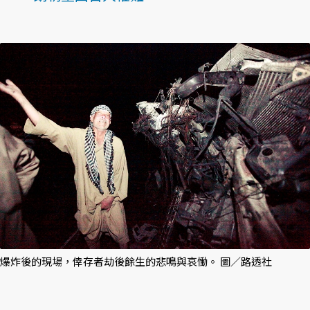
爆炸後的現場，倖存者劫後餘生的悲鳴與哀慟。 圖／路透社