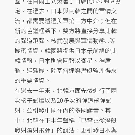
國，在首爾正式簽署了日韓的GSOMIA協
定。在過去，日本與南韓之間的軍情交
流，都需要透過美軍第三方中介；但在
新的協議框架下，雙方將直接分享北韓
的彈道飛彈、核武發展與軍情動態...等
機密情資，韓國將提供日本最前線的北
韓情報，日本則會回報以衛星、神盾
艦、巡邏機、陸基雷達與潛艇監測得來
的重要情資。
在過去一年來，北韓方面先後進行了兩
次核子試爆以及20多次的彈道飛彈試
射，並引發中國在內的多國譴責。其
中，北韓在下半年聲稱「已掌握從潛艇
發射潛射飛彈」的說法，更引發日本與