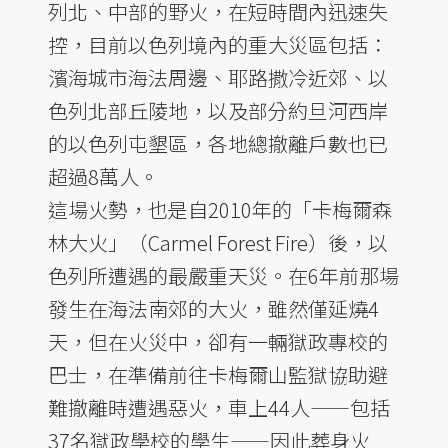
列北、中部的野火，在短時間內迅速失
控，目前以色列境內的重大災區包括：
濱海城市海法周邊、耶路撒冷近郊、以
色列北部丘陵地，以及部分約旦河西岸
的以色列屯墾區，各地總撤離戶數也已
超過8萬人。
這場火勢，也是自2010年的「卡梅爾森
林大火」（Carmel Forest Fire）後，以
色列所遭遇的最嚴重天災。在6年前那場
發生在海法南郊的大火，雖然僅延燒4
天，但在火災中，卻有一輛獄政專校的
巴士，在準備前往卡梅爾山監獄協助避
難撤離時遭遇惡火，車上44人——包括
37名獄政學校的學生——因此葬身火