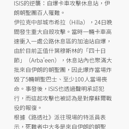
ISIS的逆襲：自爆卡車攻擊休息站，伊
朗朝聖團百人罹難。
伊拉克中部城市希拉（Hilla），24日晚
間發生重大自殺攻擊。當時一輛卡車高
速衝入一處公路休息區的加油站自爆，
由於目前正值什葉穆斯林的「四十日
節」（Arba'een），休息站內也聚滿大
批來自伊朗的朝聖團，因此爆炸當場炸
毀了5輛朝聖巴士、至少100人當場喪
命。事發後，ISIS也透過聲明承認犯
行，而這起攻擊也被認為是對摩蘇爾戰
役的報復。
根據《路透社》派往現場的特派員表
示，死難者中大多是來自伊朗的朝聖