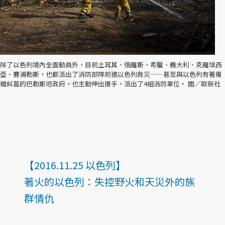
除了以色列境內全面動員外，目前土耳其、俄羅斯、希臘、義大利、克羅埃西
亞、賽浦勒斯，也都派出了消防部隊前進以色列救災——甚至與以色列有著複
雜糾葛的巴勒斯坦政府，也主動伸出援手，派出了4組消防單位。 圖／歐新社
【2016.11.25 以色列】
著火的以色列：失控野火和天災外的族
群情仇