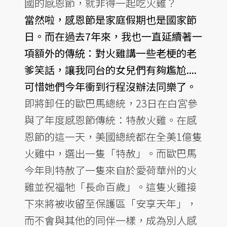
國的感恩節，就非得一起吃火雞？
當然啦，感恩節是家庭假期也是國家節
日。而在過去7年來，我也一直延續著一
項額外的傳統：對火雞講一些老梗的老
爹笑話，讓我同台的女兒們有夠尷尬....
可惜她們今年衝到行程沒辦法同樂了。
即將卸任的歐巴馬總統，23日在白宮參
與了年度感恩節傳統：特赦火雞。在感
恩節的這一天，美國總統都在全美1億隻
火雞中，選出一隻「特赦」。而歐巴馬
今年則特赦了一隻來自於愛荷華州的火
雞並祝福牠「長命百歲」。這隻火雞接
下來將被收留至保護區「安享天年」，
而不會與其他的同伴一樣，成為別人感