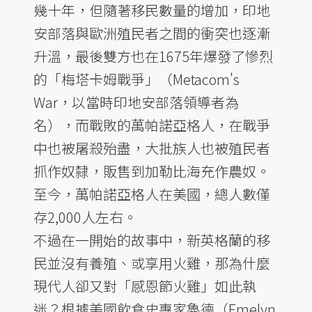
幾十年，但隨著移民數量的增加，印地
安部落與歐洲殖民者之間的衝突也逐漸
升溫，最後雙方也在1675年爆發了慘烈
的「梅塔卡姆戰爭」（Metacom's
War，以當時印地安部落領導者為
名），而戰敗的萬帕諾亞格人，在戰爭
中也被屠殺殆盡，大批族人也被殖民者
抓作奴隸，販售到加勒比海充作農奴。
至今，萬帕諾亞格人在美國，總人數僅
存2,000人左右。
不過在一開始的故事中，新英格蘭的移
民並沒有養殖、或享用火雞，那為什麼
現代人卻又對「感恩節火雞」如此執
迷？根據美國飲食史專家魯德（Emelyn