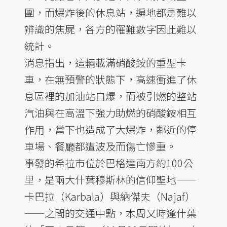
團，而爆炸後的休息站，遍地都是難以
辨識的焦屍，各方的罹難數字因此難以
統計。
消息指出，這輛載滿硝酸銨的重型卡
車，在無預警的狀態下，高速衝進了休
息區裡的加油站自爆，而被引燃的整站
汽油與在高溫下強力助燃的硝酸銨相互
作用，當下也造成了大爆炸，鄰近的停
車場、餐廳都遭波及而傷亡慘重。
事發的希拉市位於巴格達南方約100公
里，是兩大什葉穆斯林的信仰聖地——
卡巴拉（Karbala）與納傑夫（Najaf）
——之間的交通中點，本周又時逢什葉