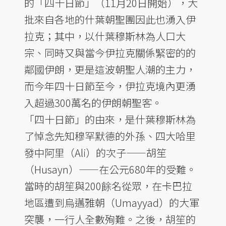
的「四十日節」（11月20日開始），大
批來自各地的什葉朝聖團因此也湧入伊
拉克；其中，以什葉穆斯林為人口大
宗、同時又與當今伊拉克關係緊密的的
鄰國伊朗，更是這波朝聖人潮的主力，
而今年四十日節至今，伊拉克境內更湧
入超過300萬名的伊朗朝聖客。
「四十日節」的由來，是什葉穆斯林為
了悼念先知穆罕默德的外孫、四大哈里
發中阿里（Ali）的次子——胡笙
（Husayn）——在公元680年的受難。
當時的胡笙與200餘名從眾，在卡巴拉
地區遭到烏邁雅朝（Umayyad）的大軍
突襲，一行人全數殉難。之後，胡笙的