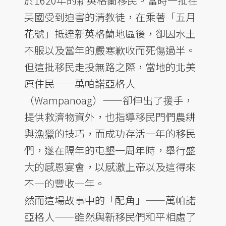
於1620年的新英格蘭移民。當時一批在
英國受到迫害的清教徒，在乘著「五月
花號」抵達新英格蘭地區後，卻因水土
不服以及當年的嚴寒歉收而死傷過半。
但這批移民走投無路之際，當地的北美
原住民——萬帕諾亞格人
（Wampanoag）——卻伸出了援手，
提供救濟物資外，也指導移民門們農耕
與漁獵的技巧，而成功存活一年的移民
們，遂在隔年的屯墾一周年時，舉行盛
大的感恩宴會，以感激上帝以及這得來
不一的豐收一年。
然而這場故事中的「配角」——萬帕諾
亞格人——雖然與新移民們和平相處了