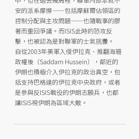
中，但在過去幾周裡，聯軍內部本就不
安的派系摩擦——包括摩蘇爾佔領區的
控制分配與主攻問題——也隨戰事的膠
著而重回爭議。而ISIS此時的恐攻反
擊，也被認為是對聯軍的士氣挑釁。
自從2003年美軍入侵伊拉克、推翻海珊
政權後（Saddam Hussein），鄰近的
伊朗也積極介入伊拉克的政治真空，包
括支持巴格達的伊拉克中央政府，或者
是參與反ISIS戰役的伊朗志願兵，也都
讓ISIS視伊朗為區域大敵。