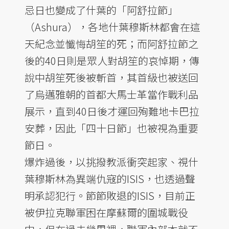
忌日也變成了什葉的「阿舒拉節」
（Ashura），各地什葉穆斯林都會在這
天紀念並懺悔胡笙的死；而阿舒拉節之
後的40日則是眾人對胡笙的哀悼期，傳
說中胡笙死後被斬首，其首級也被送回
了烏邁雅朝的首都大馬士革當作戰利品
展示，直到40日後才運回殉難地卡巴拉
安葬，因此「四十日節」也被視為重要
節日。
爆炸過後，以挑撥教派衝突起家、視什
葉穆斯林為異端仇寇的ISIS，也透過聲
明承認犯行。節節敗退的ISIS，目前正
被伊拉克聯軍困在摩蘇爾的圍城戰役