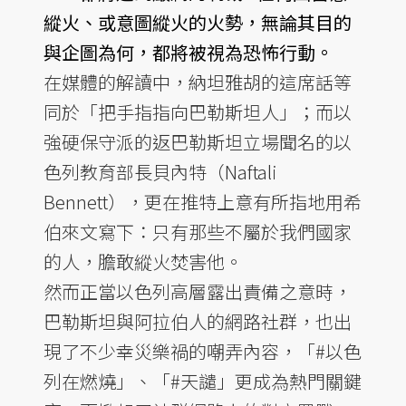
縱火、或意圖縱火的火勢，無論其目的
與企圖為何，都將被視為恐怖行動。
在媒體的解讀中，納坦雅胡的這席話等
同於「把手指指向巴勒斯坦人」；而以
強硬保守派的返巴勒斯坦立場聞名的以
色列教育部長貝內特（Naftali
Bennett），更在推特上意有所指地用希
伯來文寫下：只有那些不屬於我們國家
的人，膽敢縱火焚害他。
然而正當以色列高層露出責備之意時，
巴勒斯坦與阿拉伯人的網路社群，也出
現了不少幸災樂禍的嘲弄內容，「#以色
列在燃燒」、「#天譴」更成為熱門關鍵