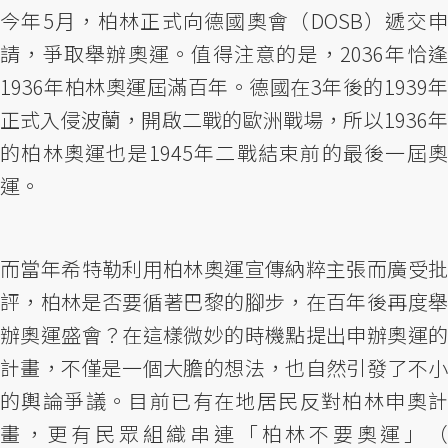
今年5月，柏林正式向德國奧會（DOSB）遞交申
請，爭取舉辦奧運。值得注意的是，2036年恰逢
1936年柏林奧運屆滿百年。德國在3年後的1939年
正式入侵波蘭，開啟二戰的歐洲戰場，所以1936年
的柏林奧運也是1945年二戰結束前的最後一屆奧
運。
而當年希特勒利用柏林奧運宣傳納粹主張而廣受批
評，柏林是否要循著巴黎的腳步，在百年後再度舉
辦奧運盛會？在這樣微妙的時機點提出申辦奧運的
計畫，不僅是一個大膽的想法，也自然引發了不小
的輿論爭議。目前已有在地居民反對柏林申奧計
畫，更有民眾組織串連「柏林不要奧運」（