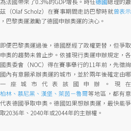
為法國帶來了0.3%的GDP增長。時任
德國
總理的
茲（Olaf Scholz）在賽事期間走訪巴黎時就
曾表示
，巴黎奧運激勵了德國申辦奧運的決心。
即便巴黎奧運過後，德國歷經了政權更替，但爭取
申奧的趨勢未曾止步。依據現行奧運申辦規定，各
國奧委會（NOC）得在賽事舉行的11年前，先徵詢
國內有意願承辦奧運的城市，並於兩年後確定由哪
一座城市代表該國申辦。現在
柏林、慕尼黑、漢堡、萊茵－魯爾
等地區，都有意
代表德國爭取申奧。德國如果想辦奧運，最快能爭
取2036年、2040年或2044年的主辦權。