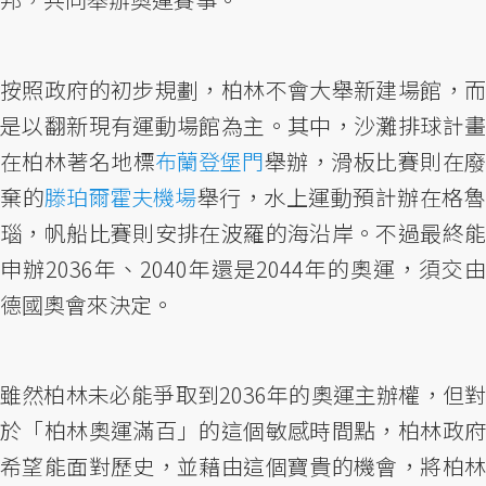
按照政府的初步規劃，柏林不會大舉新建場館，而
是以翻新現有運動場館為主。其中，沙灘排球計畫
在柏林著名地標
布蘭登堡門
舉辦，滑板比賽則在
棄的
滕珀爾霍夫機場
舉行，水上運動預計辦在格
瑙，帆船比賽則安排在波羅的海沿岸。不過最終能
申辦2036年、2040年還是2044年的奧運，須交由
德國奧會來決定。
雖然柏林未必能爭取到2036年的奧運主辦權，但對
於「柏林奧運滿百」的這個敏感時間點，柏林政府
希望能面對歷史，並藉由這個寶貴的機會，將柏林