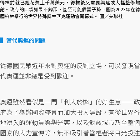
得標前就已經花費上千萬美元，得標後又需要興建或大幅整修場
館。政府的口袋如果不夠深，甚至可能債留子孫。圖為2023年在德
國柏林舉行的世界特殊奧林匹克運動會開幕式。 圖／美聯社
當代奧運的問題
從德國民眾近年來對奧運的反對立場，可以發現當
代奧運並非總是受到歡迎。
奧運雖然看似是一門「利大於弊」的好生意——政
府為了舉辦國際盛會而加大投入建設，有從世界各
地湧入的運動員與觀光客，以及對該城市乃至整個
國家的大力宣傳等，無不吸引著當權者將目光投注