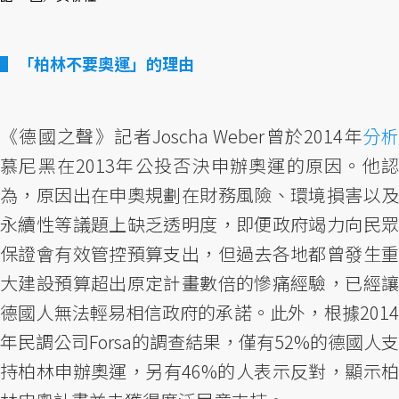
「柏林不要奧運」的理由
《德國之聲》記者Joscha Weber曾於2014年
分析
慕尼黑在2013年公投否決申辦奧運的原因。他認
為，原因出在申奧規劃在財務風險、環境損害以及
永續性等議題上缺乏透明度，即便政府竭力向民眾
保證會有效管控預算支出，但過去各地都曾發生重
大建設預算超出原定計畫數倍的慘痛經驗，已經讓
德國人無法輕易相信政府的承諾。此外，根據2014
年民調公司Forsa的調查結果，僅有52%的德國人支
持柏林申辦奧運，另有46%的人表示反對，顯示柏