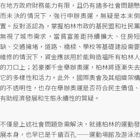
在地方政府財務能力有限，且仍有諸多社會問題懸
而未決的情況下，強行申辦奧運，無疑是本末倒
置。反對派認為，掌握柏林市政的基民盟和社民黨
無視了城市需求，當貧富差距持續擴大、住房短
缺、交通擁堵，道路、橋樑、學校等基礎建設需要
維修的情況下，資金應該用於能夠造福所有柏林人
的刀口上；若豪擲千金舉辦奧運，柏林將逐漸失去
它的多樣性和活力。此外，國際奧會及其組織架構
的不透明性，也存在舉辦奧運是否符合民主價值、
有助經濟發展和生態永續性的質疑。
不僅是上述社會問題急需解決，就連柏林的運動發
展本身，也早已是千瘡百孔——運動場館及游泳池