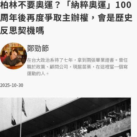
柏林不要奧運？「納粹奧運」100
周年後再度爭取主辦權，會是歷史
反思契機嗎
鄭勁節
在台大政治系待了七年，拿到兩張畢業證書。曾任
職於政黨、顧問公司，現居苗栗，在這裡當一個寫
運動的人。
2025-10-30