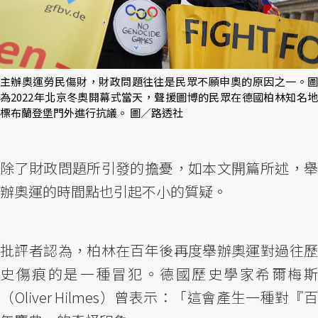
主辦奧運勞民傷財，財政問題往往是民眾不願申奧的原因之一。圖
為2022年北京冬奧開幕式當天，聲援圖博的民眾在德國柏林知名地
標布蘭登堡門外進行抗議。 圖／路透社
除了財政問題所引發的擔憂，如本文開篇所述，舉
辦奧運的時間點也引起不小的質疑。
批評者認為，柏林在百年後再度舉辦奧運對過往歷
史傷痕的是一種冒犯。德國歷史學家希爾梅斯
（Oliver Hilmes）曾表示：「這會產生一種對『百