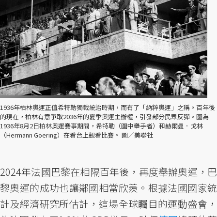
1936年柏林奧運正值希特勒獨裁統治時期，而有了「納粹奧運」之稱。百年後
的現在，柏林有意爭取2036年的夏季奧運主辦權，引發部分民眾反彈。圖為
1936年8月2日柏林奧運賽事期間，希特勒（圖中舉手者）和赫爾曼．戈林
（Hermann Goering）在看台上觀看比賽。 圖／美聯社
2024年法國巴黎在相隔百年後，再度舉辦奧運，巴
黎奧運的成功也讓鄰國相當欣羨。根據法國國家統
計及經濟研究所估計，這場全球矚目的運動盛會，