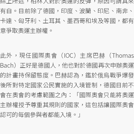
綜上所述，柏林人對於奧運的反彈，原因可謂其來
有自。目前除了德國，印度、波蘭、印尼、南非、
卡達、匈牙利、土耳其、墨西哥和埃及等國，都有
意爭取奧運主辦權。
此外，現任國際奧會（IOC）主席巴赫（Thomas
Bach）正好是德國人，他也對於德國再次申辦奧運
的計畫持保留態度。巴赫認為，鑑於俄烏戰爭爆發
後所對特定國家公民實施的入境管制，德國目前不
會在奧會的考慮範圍之內：「國際奧會只能將奧運
主辦權授予尊重其規則的國家，這包括讓國際奧會
認可的每個參與者都能入境。」