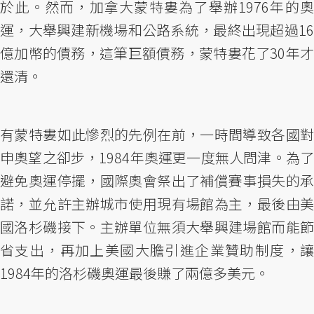
於此。然而，加拿大蒙特婁為了舉辦1976年的奧
運，大舉興建新機場和公路系統，最終出現超過16
億加幣的債務，這筆巨額債務，蒙特婁花了30年才
還清。
有蒙特婁如此慘烈的先例在前，一時間導致各國對
申奧望之卻步，1984年奧運更一度無人問津。為了
避免奧運停擺，國際奧會祭出了補償賽事損失的承
諾，並允許主辦城市使用現有場館為主，最後由美
國洛杉磯接下。主辦單位無須大舉興建場館而能節
省支出，再加上美國大膽引進企業贊助制度，讓
1984年的洛杉磯奧運最後賺了兩億多美元。