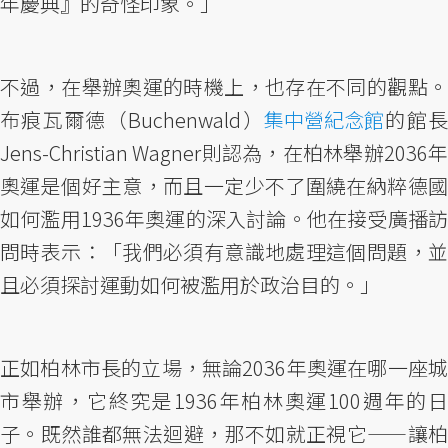
年慶典』的奇怪印象。」
不過，在舉辦奧運的時機上，也存在不同的觀點。
布痕瓦爾德（Buchenwald）
集中營紀念館
的館
Jens-Christian Wagner則認為，在柏林舉辦2036年
奧運是個好主意，而且一定少不了圍繞在納粹德國
如何濫用1936年奧運的深入討論。他在接受廣播訪
問時表示：「我們必須有意識地處理這個問題，並
且必須探討運動如何被濫用於政治目的。」
正如柏林市長的立場，無論2036年奧運在哪一座城
市舉辦，它終究是1936年柏林奧運100週年的日
子。既然誰都無法迴避，那不如就正視它——讓柏