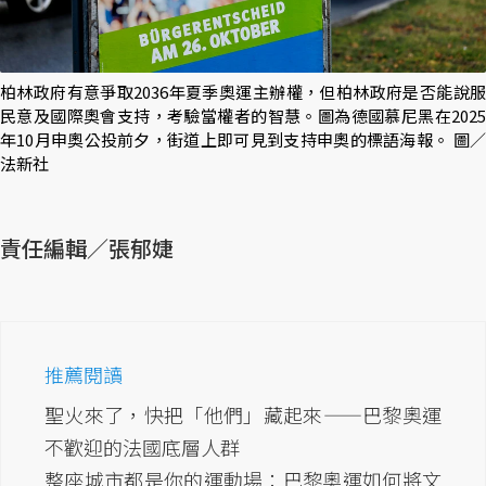
柏林政府有意爭取2036年夏季奧運主辦權，但柏林政府是否能說服
民意及國際奧會支持，考驗當權者的智慧。圖為德國慕尼黑在2025
年10月申奧公投前夕，街道上即可見到支持申奧的標語海報。 圖／
法新社
責任編輯／張郁婕
推薦閱讀
聖火來了，快把「他們」藏起來——巴黎奧運
不歡迎的法國底層人群
整座城市都是你的運動場：巴黎奧運如何將文