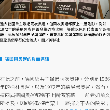
過去德國曾主辦過兩次奧運，但兩次奧運都蒙上一層陰影。例如：
1972年的慕尼黑奧運曾發生恐怖攻擊，導致以色列代表團全員罹
難。圖為2024年巴黎奧運時，曾替慕尼黑奧運期間難罹難的以色列
運動員們舉行紀念儀式。 圖／美聯社
德國與奧運的負面連結
在此之前，德國總共主辦過兩次奧運，分別是1936
年的柏林奧運，以及1972年的慕尼黑奧運。然而，
這兩屆德國奧運都稱不上圓滿落幕——前者如前文
所提及，因納粹政權而蒙上一層揮之不去的陰影；