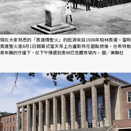
現在大家熟悉的「奧運傳聖火」的起源來自1936年柏林奧運。當時
奧運聖火是8月1日開幕式當天早上在盧斯特花園點燃後，在希特勒
青年團的守護下，在下午傳遞到奧林匹克體育場內。 圖／美聯社