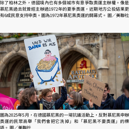
除了柏林之外，德國境內也有多個城市有意爭取奧運主辦權。像是
慕尼黑過去就曾經主辦過1972年的夏季奧運，近期地方公投結果更
有6成民意支持申奧。圖為1972年慕尼黑奧運的開幕式。 圖／美聯社
圖為2025年5月，在德國慕尼黑的一場抗議活動上，反對慕尼黑申辦
奧運的民眾高舉「我們會把它洗掉」和「慕尼黑不要奧運」的標
語。 圖／美聯社