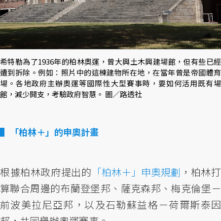
希特勒為了1936年的柏林奧運，曾大興土木興建場館，但有些已經
遭到拆除。例如：照片中的這棟建物所在地，在當年曾是帝國體育
場。各地政府主辦奧運等國際性大型賽事時，要如何活用既有場
館，減少開支，考驗政府智慧。 圖／路透社
「柏林＋」的申奧計畫
根據柏林政府提出的
「柏林＋」申奧規劃
，柏林
算聯合周邊的布蘭登堡邦、薩克森邦、梅克倫堡－
前波美拉尼亞邦，以及石勒蘇益格－荷爾斯泰因
邦，共同舉辦奧運賽事。