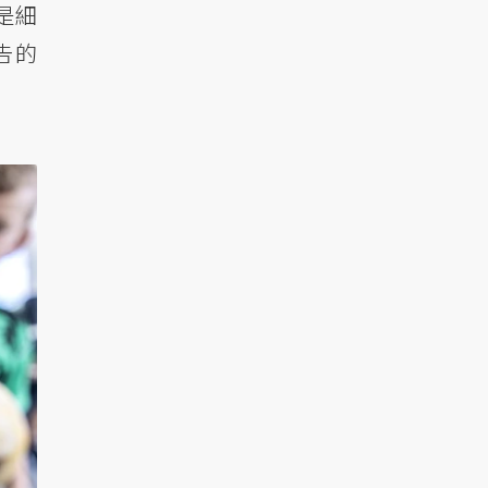
是細
告的