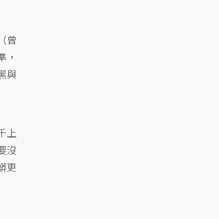
（曾
準，
黑與
千上
要沒
蟒更