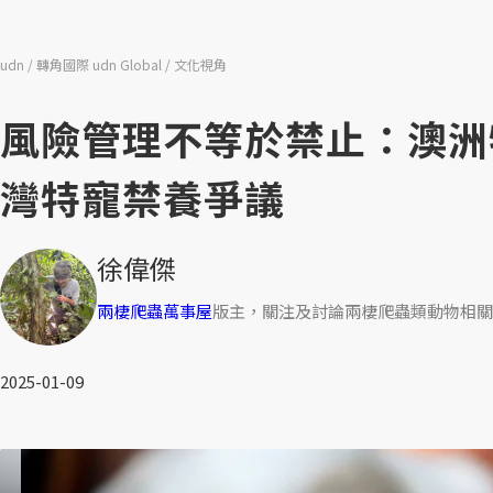
udn
轉角國際 udn Global
文化視角
風險管理不等於禁止：澳洲
灣特寵禁養爭議
徐偉傑
兩棲爬蟲萬事屋
版主，關注及討論兩棲爬蟲類動物相關
2025-01-09