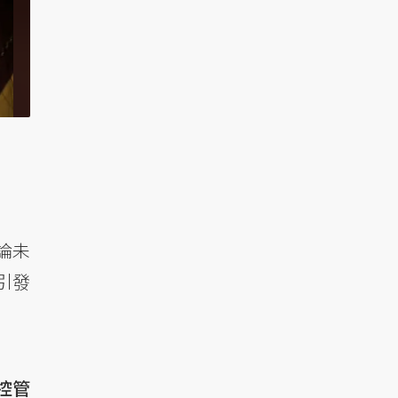
論未
引發
控管