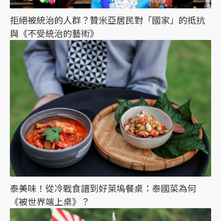
拒絕被統治的人群？贊米亞居民對「國家」的抵抗
與《不受統治的藝術》
泰美味！從冷戰食譜到好萊塢餐桌：泰國菜為何
《被世界端上桌》？