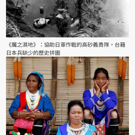
《魔之濕地》：協助日軍作戰的高砂義勇隊，台籍
日本兵缺少的歷史拼圖