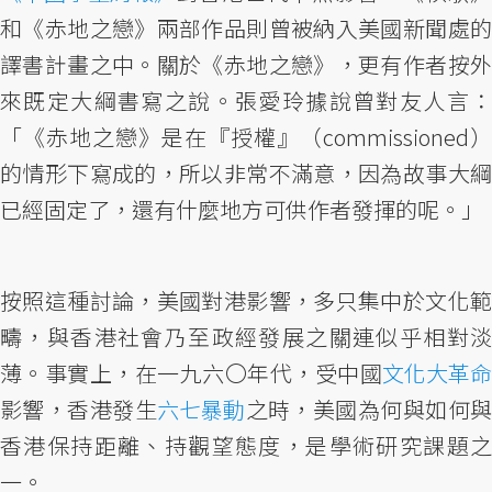
和《赤地之戀》兩部作品則曾被納入美國新聞處的
譯書計畫之中。關於《赤地之戀》，更有作者按外
來既定大綱書寫之說。張愛玲據說曾對友人言：
「《赤地之戀》是在『授權』（commissioned）
的情形下寫成的，所以非常不滿意，因為故事大綱
已經固定了，還有什麼地方可供作者發揮的呢。」
按照這種討論，美國對港影響，多只集中於文化範
疇，與香港社會乃至政經發展之關連似乎相對淡
薄。事實上，在一九六〇年代，受中國
文化大革命
影響，香港發生
六七暴動
之時，美國為何與如何
香港保持距離、持觀望態度，是學術研究課題之
一。