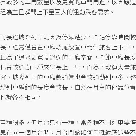
有較多的車門數量以及更寬的車門門距，以因應短
程為主且瞬間上下量巨大的通勤乘客需求。
而長途城際列車則因為停靠站少，單站停靠時間較
長，通常僅會在車廂頭尾設置車門供旅客上下車，
且為了追求更寬闊舒適的車廂空間，單節車廂長度
也會較通勤車種來得長上一些，而為了載運大量旅
客，城際列車的車廂數通常也會較通勤列車多，整
體列車編組的長度會較長，自然在月台的停靠位置
也就各不相同。
車種很多，但月台只有一種，當各種不同列車要停
靠在同一個月台時，月台門該如何準確對應這些不