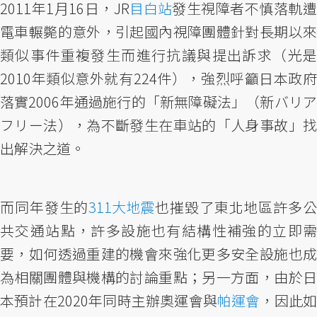
2011年1月16日，JR
目白站
發生視障者不慎落軌
電車輾斃的意外，引起國內視障團體針對長期以來
類似事件重複發生而進行抗議與提出訴求（光是
2010年類似意外就有224件），強烈呼籲日本政府
落實2006年通過施行的「新無障礙法」（新バリア
フリー法），為不斷發生在車站的「人身事故」找
出解決之道。
而同年發生的
311大地震
也摧毀了東北地區許多
共交通站點，許多設施也有結構性補強的立即需
要，如何透過重建的機會來強化更多安全設施也成
為相關團體與機構的討論重點；另一方面，由於日
本預計在2020年同時主辦奧運會與
帕運會
，因此