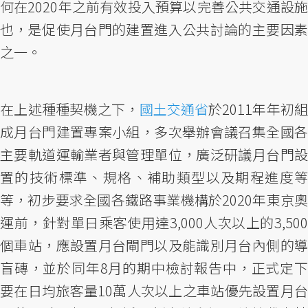
何在2020年之前有效投入預算以完善公共交通設施
也，是促使月台門的建置進入公共討論的主要因素
之一。
在上述種種契機之下，
國土交通省
於2011年年初組
成月台門建置專案小組，多次舉辦會議召集全國各
主要軌道運輸業者與管理單位，廣泛研議月台門設
置的技術標準、規格、補助類型以及期程進度等
等，初步要求全國各鐵路事業機構於2020年東京奧
運前，針對單日乘客使用達3,000人次以上的3,500
個車站，應設置月台閘門以及能識別月台內側的導
盲磚，並於同年8月的期中檢討報告中，正式定下
要在日均旅客量10萬人次以上之車站優先設置月台