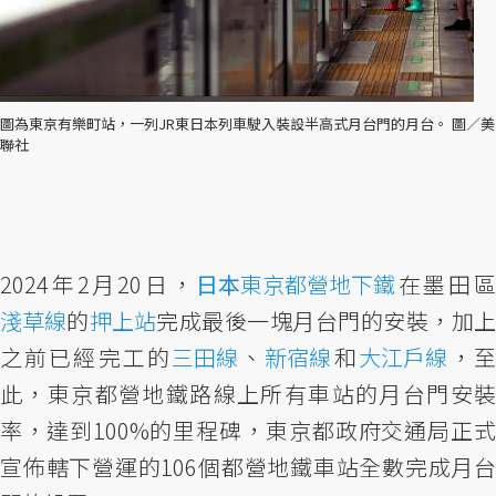
圖為東京有樂町站，一列JR東日本列車駛入裝設半高式月台門的月台。 圖／美
聯社
2024年2月20日，
日本
東京都營地下鐵
在墨田
淺草線
的
押上站
完成最後一塊月台門的安裝，加
之前已經完工的
三田線
、
新宿線
和
大江戶線
，
此，東京都營地鐵路線上所有車站的月台門安裝
率，達到100%的里程碑，東京都政府交通局正式
宣佈轄下營運的106個都營地鐵車站全數完成月台