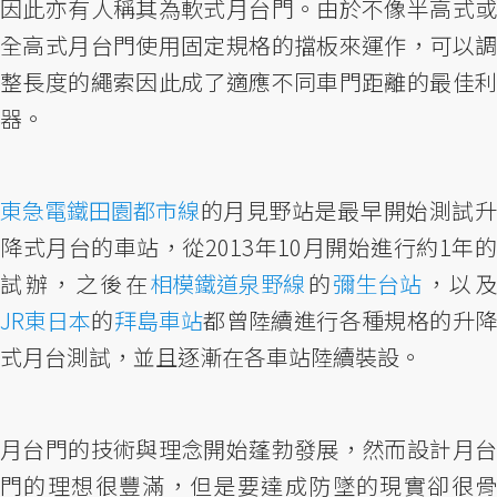
因此亦有人稱其為軟式月台門。由於不像半高式或
全高式月台門使用固定規格的擋板來運作，可以調
整長度的繩索因此成了適應不同車門距離的最佳利
器。
東急電鐵
田園都市線
的月見野站是最早開始測試升
降式月台的車站，從2013年10月開始進行約1年的
試辦，之後在
相模鐵道
泉野線
的
彌生台站
，以
JR東日本
的
拜島車站
都曾陸續進行各種規格的升
式月台測試，並且逐漸在各車站陸續裝設。
月台門的技術與理念開始蓬勃發展，然而設計月台
門的理想很豐滿，但是要達成防墜的現實卻很骨