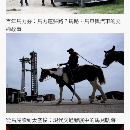
百年馬力夯：馬力連夢路？馬路、馬車與汽車的交
通故事
從馬屁股到太空梭：現代交通發展中的馬兒軌跡