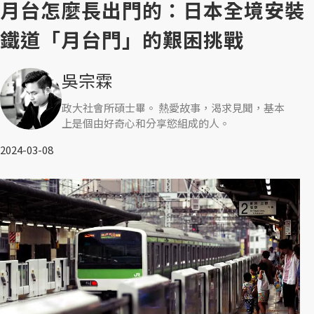
月台怎麼長出門的：日本全境安裝
鐵道「月台門」的艱困挑戰
吳宗霖
政大社會所碩士畢。 熱愛故事，渴求見聞，基本
上是個由好奇心和分享慾組成的人。
2024-03-08