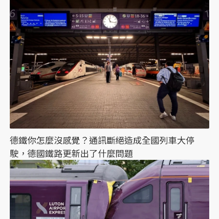
德鐵你怎麼沒感覺？通訊斷絕造成全國列車大停
駛，德國鐵路更新出了什麼問題