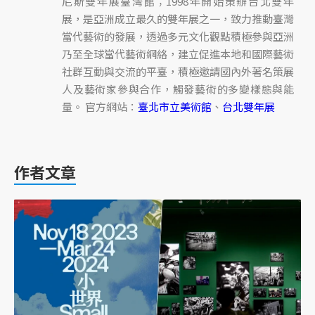
尼斯雙年展臺灣館；1998年開始策辦台北雙年
展，是亞洲成立最久的雙年展之一，致力推動臺灣
當代藝術的發展，透過多元文化觀點積極參與亞洲
乃至全球當代藝術網絡，建立促進本地和國際藝術
社群互動與交流的平臺，積極邀請國內外著名策展
人及藝術家參與合作，觸發藝術的多變樣態與能
量。 官方網站：
臺北市立美術館
、
台北雙年展
作者文章