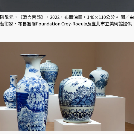
陳敬元，《滑言舌誤》，2022，布面油畫，146×110公分。 圖／由
藝術家、布魯塞爾Foundation Croÿ-Roeulx及臺北市立美術館提供