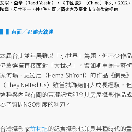
瓦以．亞辛（Raed Yassin），《中國瓷》（China）系列，2012，
陶瓷，尺寸不一，共7件。 圖／藝術家及臺北市立美術館提供
▌直面／逃離大敘述
本屆台北雙年展雖以「小世界」為題，但不少作品
仍舊選擇直接面對「大世界」。譬如斯里蘭卡藝術
家何瑪．史羅尼（Hema Shironi）的作品《網民》
（They Netted Us）雖嘗試聯結個人成長經驗，但
這種與內戰有關的苦澀記憶卻令其房屋攝影作品成
為了質問NGO制度的利刃。
台灣攝影家
許村旭
的紀實攝影也兼具某種時代的