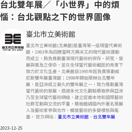
台北雙年展／「小世界」中的煩
惱：台北觀點之下的世界圖像
臺北市立美術館
臺北市立美術館(北美館)是臺灣第一座現當代美術
館，1983年為回應當時方興未艾的現代藝術運動
而成立，肩負推動臺灣現代藝術的保存、研究、發
展與普及之使命，並在全球當代藝術崛起的背景下
致力於文化生產。北美館自1995年起負責策劃威
尼斯雙年展臺灣館；1998年開始策辦台北雙年
展，是亞洲成立最久的雙年展之一，致力推動臺灣
當代藝術的發展，透過多元文化觀點積極參與亞洲
乃至全球當代藝術網絡，建立促進本地和國際藝術
社群互動與交流的平臺，積極邀請國內外著名策展
人及藝術家參與合作，觸發藝術的多變樣態與能
量。 官方網站：
臺北市立美術館
、
台北雙年展
2023-12-25