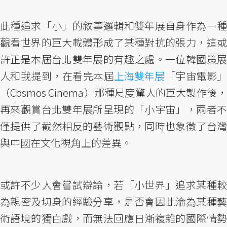
此種追求「小」的敘事邏輯和雙年展自身作為一種
觀看世界的巨大載體形成了某種對抗的張力，這或
許正是本屆台北雙年展的有趣之處。一位韓國策展
人和我提到，在看完本屆
上海雙年展
「宇宙電影
（Cosmos Cinema）那種尺度驚人的巨大製作後，
再來觀賞台北雙年展所呈現的「小宇宙」，兩者不
僅提供了截然相反的藝術觀點，同時也象徵了台灣
與中國在文化視角上的差異。
或許不少人會嘗試辯論，若「小世界」追求某種較
為親密及切身的經驗分享，是否會因此淪為某種藝
術語境的獨白戲，而無法回應日漸複雜的國際情勢