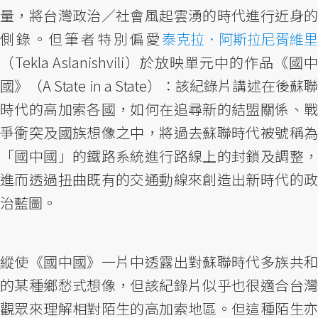
量，將台灣政治／社會風起雲湧的時代進行近身的
側錄。但筆者特別偏愛
泰克拉．阿斯拉尼胥維里
（Tekla Aslanishvili）於放映單元中的作品《國中
國》（A State in a State）：該紀錄片講述在後蘇聯
時代的高加索各國，如何在追尋新的結盟關係、戰
爭衝突及國族想像之中，將過去蘇聯時代被號稱為
「國中國」的鐵路系統進行路線上的封鎖及調整，
進而透過扭曲既有的交通動線來創造出新時代的政
治藍圖。
縱使《國中國》一片中透露出對蘇聯時代多族共和
的某種鄉愁式想像，但該紀錄片似乎也很適合台灣
觀眾來理解相對陌生的高加索地區。但這種陌生亦