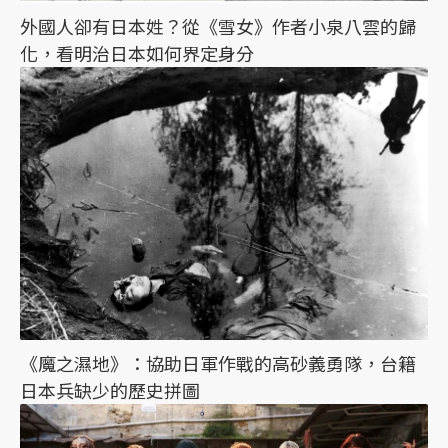
外國人卻有日本姓？從《雪女》作者小泉八雲的歸
化，看明治日本如何界定身分
《魔之濕地》：協助日軍作戰的高砂義勇隊，台籍
日本兵缺少的歷史拼圖