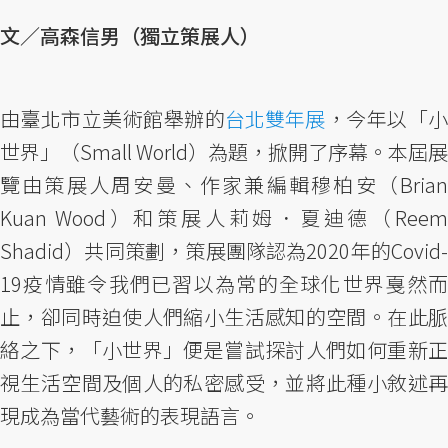
文／高森信男（獨立策展人）
由臺北市立美術館舉辦的
台北雙年展
，今年以「
世界」（Small World）為題，掀開了序幕。本屆展
覽由策展人周安曼、作家兼編輯穆柏安（Brian
Kuan Wood）和策展人莉姆．夏迪德（Reem
Shadid）共同策劃，策展團隊認為2020年的Covid-
19疫情雖令我們已習以為常的全球化世界戛然而
止，卻同時迫使人們縮小生活感知的空間。在此脈
絡之下，「小世界」便是嘗試探討人們如何重新正
視生活空間及個人的私密感受，並將此種小敘述再
現成為當代藝術的表現語言。