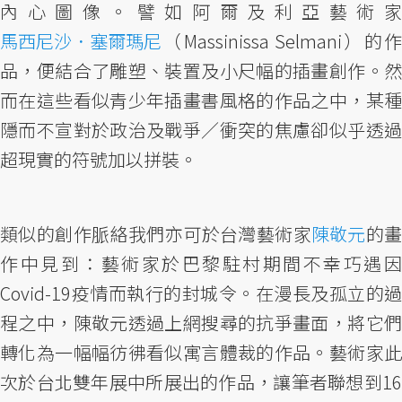
內心圖像。譬如阿爾及利亞藝術家
馬西尼沙．塞爾瑪尼
（Massinissa Selmani）的作
品，便結合了雕塑、裝置及小尺幅的插畫創作。然
而在這些看似青少年插畫書風格的作品之中，某種
隱而不宣對於政治及戰爭／衝突的焦慮卻似乎透過
超現實的符號加以拼裝。
類似的創作脈絡我們亦可於台灣藝術家
陳敬元
的
作中見到：藝術家於巴黎駐村期間不幸巧遇因
Covid-19疫情而執行的封城令。在漫長及孤立的過
程之中，陳敬元透過上網搜尋的抗爭畫面，將它們
轉化為一幅幅彷彿看似寓言體裁的作品。藝術家此
次於台北雙年展中所展出的作品，讓筆者聯想到16