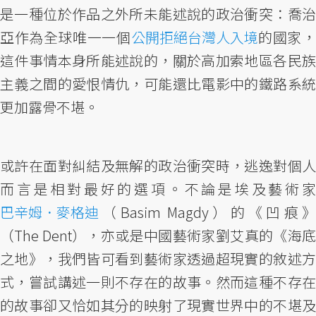
是一種位於作品之外所未能述說的政治衝突：喬治
亞作為全球唯一一個
公開拒絕台灣人入境
的國家
這件事情本身所能述說的，關於高加索地區各民族
主義之間的愛恨情仇，可能還比電影中的鐵路系統
更加露骨不堪。
或許在面對糾結及無解的政治衝突時，逃逸對個人
而言是相對最好的選項。不論是埃及藝術家
巴辛姆．麥格迪
（Basim Magdy）的《凹痕》
（The Dent），亦或是中國藝術家劉艾真的《海底
之地》，我們皆可看到藝術家透過超現實的敘述方
式，嘗試講述一則不存在的故事。然而這種不存在
的故事卻又恰如其分的映射了現實世界中的不堪及