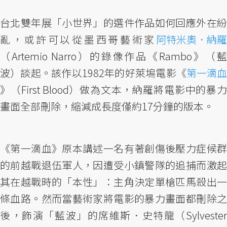
台北雙年展「小世界」的選件作品如何回應外在紛
亂，或許可以從墨西哥藝術家
阿特米奧．納羅
（Artemio Narro）的錄像作品《Rambo》（藍
波）談起。該作以1982年的好萊塢電影《
第一滴血
》（First Blood）做為文本，納羅將電影中的暴力
畫面全部刪除，縮減成長度僅約17分鐘的版本。
《第一滴血》原本講述一名有著創傷後壓力症候群
的前越戰退伍軍人，因遭受小鎮警隊的追捕而激起
其在越戰時的「本性」：主角決定單槍匹馬殺出一
條血路。然而當藝術家將電影的暴力畫面都刪除之
後，飾演「藍波」的席維斯．史特龍（Sylvester