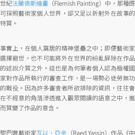
世紀
法蘭德斯繪畫
（Flemish Painting）中，那種既
可探照藝術家個人世界，卻又足以折射外在故事的
特質。
事實上，在個人窩居的精神堡壘之中；即便藝術家
選擇避世，也不可能將外在世界的紛亂屏除在作品
的述說介質之外。這也是為何筆者個人認為極權國
家對作品所執行的審查工作，是一場勢必徒勞無功
的戰役。因為許多審查者所欲排除的資訊，往往會
在不經意的角落滲透進入觀眾閱讀的語意之中，進
而質變了作品的意含。
黎巴嫩藝術家
瓦以．亞辛
（Raed Yassin）作品《