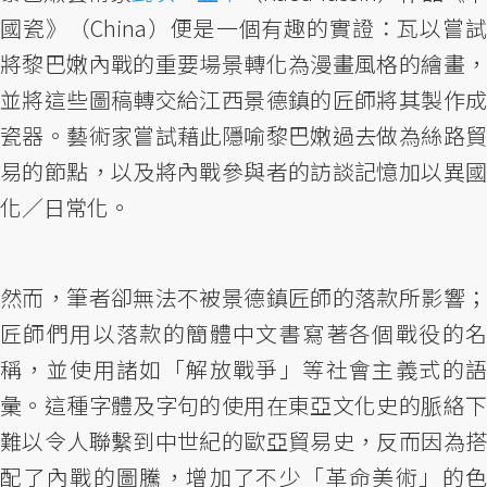
國瓷》（China）便是一個有趣的實證：瓦以嘗試
將黎巴嫩內戰的重要場景轉化為漫畫風格的繪畫，
並將這些圖稿轉交給江西景德鎮的匠師將其製作成
瓷器。藝術家嘗試藉此隱喻黎巴嫩過去做為絲路貿
易的節點，以及將內戰參與者的訪談記憶加以異國
化／日常化。
然而，筆者卻無法不被景德鎮匠師的落款所影響；
匠師們用以落款的簡體中文書寫著各個戰役的名
稱，並使用諸如「解放戰爭」等社會主義式的語
彙。這種字體及字句的使用在東亞文化史的脈絡下
難以令人聯繫到中世紀的歐亞貿易史，反而因為搭
配了內戰的圖騰，增加了不少「革命美術」的色