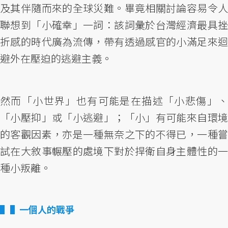
及其伴隨而來的全球災難。畢竟相關討論容易令人
聯想到「小確幸」一詞：該詞彙於台灣經濟最具挫
折感的時代廣為流傳，帶有透過感官的小滿足來迴
避外在壓迫的逃避主義。
然而「小世界」也有可能是在描述「小悲傷」、
「小壓抑」或「小逃避」；「小」有可能來自環境
的客觀因素，亦是一種無奈之下的不得已，一種嘗
試在大敘事輾壓的處境下對於捍衛自身主體性的一
種小叛離。
▌一個人的戰爭