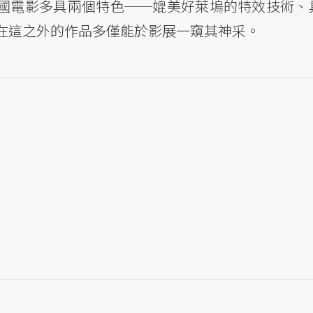
些俄國電影多具兩個特色──媲美好萊塢的特效技術、
在這之外的作品多僅能於影展一窺其神采。