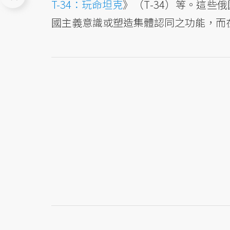
T-34：玩命坦克
》（Т-34）等。這
國主義意識或塑造集體認同之功能，而