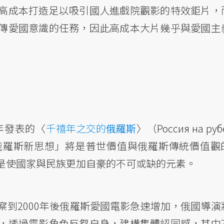
高成本打造足以吸引國人進戲院觀影的特效鉅片，
傳愛國意識的任務，因此高成本大片幾乎與愛國主
年發表的〈
千禧年之交的
俄羅斯
〉（Россия на руб
所謂「俄羅斯新思想」將是普世價值與俄羅斯傳統價值觀
是使國家與民族更加自豪的不可或缺的元素。
到2000年後俄羅斯愛國電影急速增加，俄國導演
，透過電影角色反芻自身，建構集體認同感，其中