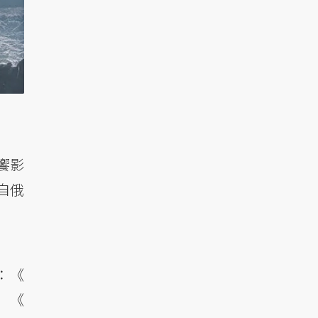
饗影
自俄
：《
）、《