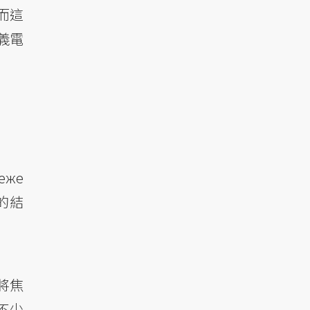
而這
義電
еже
的結
將焦
不少