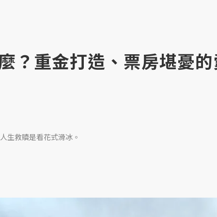
麼？重金打造、票房堪憂的
人生救贖是看花式滑冰。