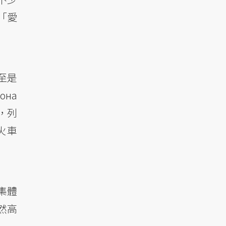
「愛
至是
она
，列
火車
集體
然高