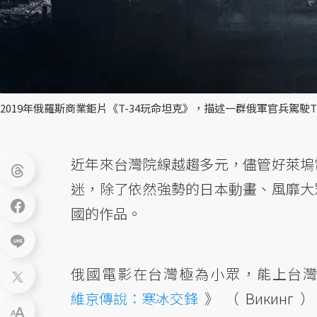
2019年俄羅斯商業鉅片《T-34玩命坦克》，描述一群俄軍官兵駕駛
近年來台灣院線越趨多元，儘管好萊塢
迷，除了依然強勢的日本動畫、風靡大
國的作品。
俄國電影在台灣極為小眾，能上台
維京傳說：寒冰交鋒
》（Викинг