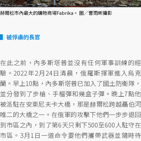
赫爾松市內最大的購物商場Fabrika。 圖／曹雨昕攝影
被俘虜的長官
在此之前，內多斯塔普並沒有任何軍事訓練的經
驗。2022年2月24日清晨，俄羅斯揮軍進入烏克
蘭。早上10點，內多斯塔普已加入了國土防衛隊，
並分發到了步槍、手榴彈和幾盒子彈。晚上7點他
被派駐在安東尼夫卡大橋，那是赫爾松跨越聶伯河
唯二的大橋之一。在俄軍的攻擊下他們一步步退回
到市區之內，到了第6天只剩下500至600人駐守在
市區。3月1日一道命令要他們攜帶武器並隨時待