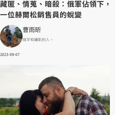
藏匿、情蒐、暗殺：俄軍佔領下，
一位赫爾松銷售員的蛻變
曹雨昕
寫字和攝影的人。
2023-09-07