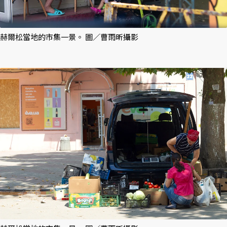
赫爾松當地的市集一景。 圖／曹雨昕攝影