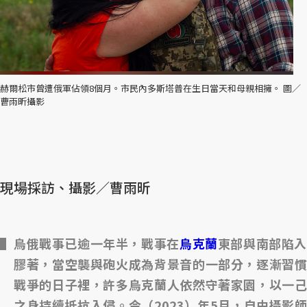
赫爾松市曾遭俄軍佔領8個月。市民內多斯塔普在生日當天和母親相擁。 圖／
曹雨昕攝影
現場採訪、攝影／曹雨昕
烏俄戰事已逾一年半，戰事在
烏克蘭
東部與南部陷
膠著，當空襲與砲火成為背景音的一部分，逐漸習慣
戰爭的日子裡，許多烏克蘭人依然守著家園，以一己
之身持續抵抗入侵。今（2023）年5月，自由攝影師