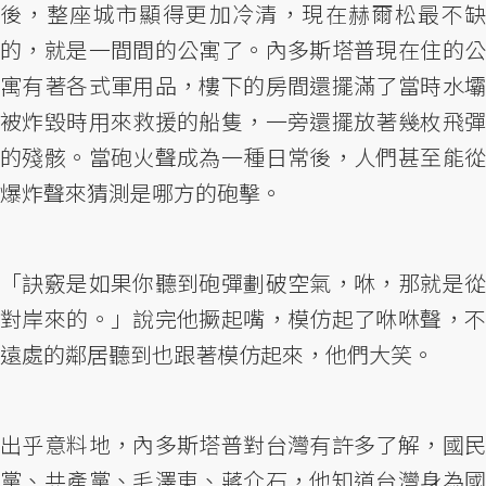
後，整座城市顯得更加冷清，現在赫爾松最不缺
的，就是一間間的公寓了。內多斯塔普現在住的公
寓有著各式軍用品，樓下的房間還擺滿了當時水壩
被炸毀時用來救援的船隻，一旁還擺放著幾枚飛彈
的殘骸。當砲火聲成為一種日常後，人們甚至能從
爆炸聲來猜測是哪方的砲擊。
「訣竅是如果你聽到砲彈劃破空氣，咻，那就是從
對岸來的。」說完他撅起嘴，模仿起了咻咻聲，不
遠處的鄰居聽到也跟著模仿起來，他們大笑。
出乎意料地，內多斯塔普對台灣有許多了解，國民
黨、共產黨、毛澤東、蔣介石，他知道台灣身為國