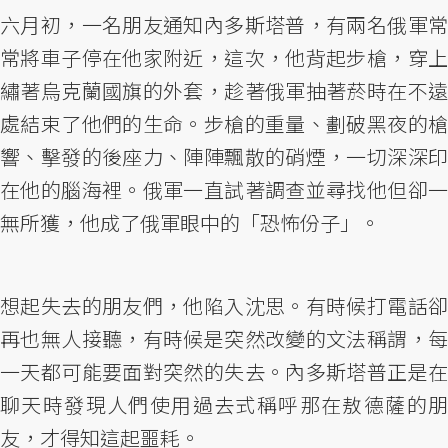
六月初，一名朋友通知內多斯塔普，有兩名俄軍常
常將車子停在他家附近，這次，他背起步槍，穿上
繡著烏克蘭國旗的外套，趁著俄軍抽著菸時在不遠
處結束了他們的生命。步槍的重量、劃破黑夜的槍
響、擊發的後座力、陣陣飄散的硝煙，一切深深印
在他的腦海裡。俄軍一直試著調查並尋找他但卻一
無所獲，他成了俄軍眼中的「恐怖份子」。
想起失去的朋友們，他陷入沈思。有時候打電話卻
再也無人接聽，有時候是突然改變的文法稱謂，每
一天都可能要面對突然的失去。內多斯塔普正是在
聊天時發現人們使用過去式稱呼那在敖德薩的朋
友，才得知這起噩耗。