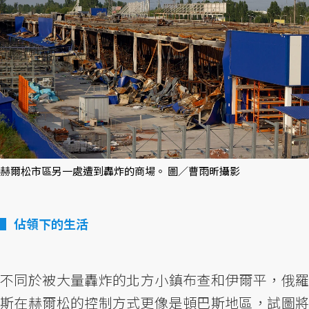
赫爾松市區另一處遭到轟炸的商場。 圖／曹雨昕攝影
佔領下的生活
不同於被大量轟炸的北方小鎮布查和伊爾平，俄羅
斯在赫爾松的控制方式更像是頓巴斯地區，試圖將