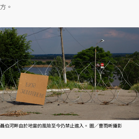
方。
聶伯河畔由於地雷的風險至今仍禁止進入。 圖／曹雨昕攝影