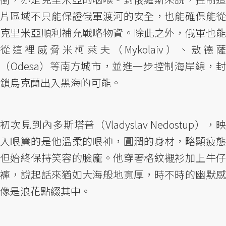
片區域不只能保證俄軍渡河的安全，也能確保能從
克里米亞順利補充戰略物資。除此之外，俄軍也能
從這裡威脅米柯萊夫（Mykolaiv）、敖德薩
（Odesa）等南方城市，並進一步控制海岸線，封
鎖烏克蘭出入黑海的可能。
初次見到內多斯塔普（Vladyslav Nedostup），映
入眼簾的是他溫柔的眼神，圓潤的身材，略顯疲態
但始終保持笑容的臉龐。他穿著格紋襯衫加上牛仔
褲，說起話來猶如大海般地寬厚，時不時的幽默感
像是浪花點綴其中。