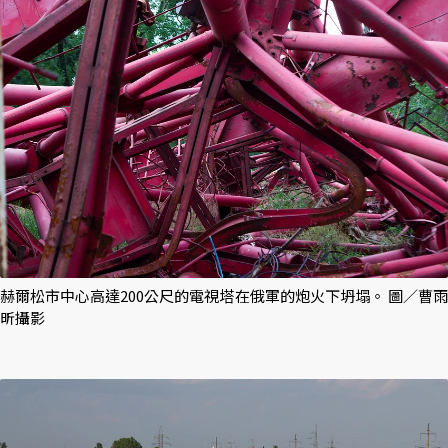
赫爾松市中心高達200公尺的電視塔在俄軍的炮火下坍塌。 圖／曹雨
昕攝影