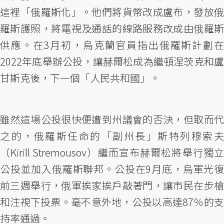
這裡「俄羅斯化」。他們將貨幣改成盧布，發放俄
羅斯護照，將電視及通話的線路服務改成由俄羅斯
供應。在3月初，烏克蘭官員指出俄羅斯計劃在
2022年底舉辦公投，讓赫爾松成為繼頓涅茨克和盧
甘斯克後，下一個「人民共和國」。
雖然這場公投很快便遭到州議會的否決，但取而代
之的，俄羅斯任命的「副州長」斯特列穆索夫
（Kirill Stremousov）繼而宣布赫爾松將舉行獨立
公投並加入俄羅斯聯邦。公投在9月底，烏軍光復
前三週舉行，俄軍挨家挨戶敲著門，讓市民在步槍
和注視下投票。毫不意外地，公投以高達87％的支
持率通過。