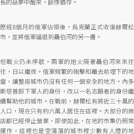
長的惡夢中醒來，餘悸猶存。
歷經8個月的俄軍佔領後，烏克蘭正式收復赫爾松
市，並將俄軍逼退到聶伯河的另一邊。
但戰火仍未停歇，兩軍的炮火隔著聶伯河來來往
往，日以繼夜。俄軍頻繁的砲擊和離去前埋下的地
雷，讓整座城市仍沒有任何一個安全的地方。內多
斯塔普卸下軍人的身份，改以一名志願者的身份繼
續幫助他的城市。在戰前，赫爾松有將近三十萬的
人口，現在只有約六萬人居住在這裡。大部分的商
店都已經停止營業，即使如此，在地的市集仍照常
運作，這裡也是空蕩蕩的城市裡少數有人煙的地