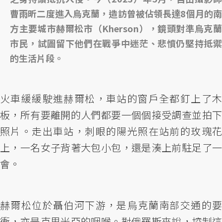
曹雨昕二度進入烏克蘭，造訪曾被佔領長達8個月的南
方主要城市赫爾松市（Kherson），鏡頭對準烏克蘭
市民，試圖留下他們在戰爭中迷茫、悲憤仍堅持抵禦
的生活片段。
火車緩緩駛進赫爾松，車站的窗戶全都釘上了木
板，所有要離開的人們都要一個個接受調查並拍下
照片。走出車站，刺眼的陽光照在站前的玫瑰花
上，一名女子背著大包小包，還是湊上前駐足了一
會。
赫爾松位於聶伯河下游，是烏克蘭南部交通的要
衝，亦是克里米亞的咽喉。對俄羅斯來說，控制這