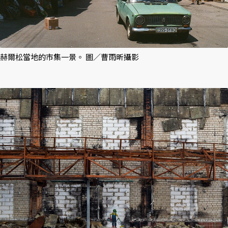
赫爾松當地的市集一景。 圖／曹雨昕攝影