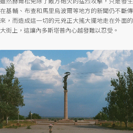
雖然赫爾松免除了敵方砲火的猛烈攻擊，只是發生
在基輔、布查和馬里烏波爾等地方的新聞仍不斷傳
來，而造成這一切的元兇正大搖大擺地走在外面的
大街上，這讓內多斯塔普內心越發難以忍受。