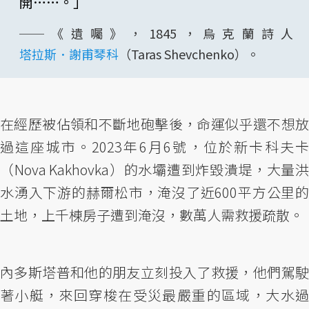
開……。」
──《遺囑》，1845，烏克蘭詩人
塔拉斯．謝甫琴科
（Taras Shevchenko）。
在經歷被佔領和不斷地砲擊後，命運似乎還不想放
過這座城市。2023年6月6號，位於新卡科夫卡
（Nova Kakhovka）的水壩遭到炸毀潰堤，大量洪
水湧入下游的赫爾松市，淹沒了近600平方公里的
土地，上千棟房子遭到淹沒，數萬人需救援疏散。
內多斯塔普和他的朋友立刻投入了救援，他們駕駛
著小艇，來回穿梭在受災最嚴重的區域，大水過