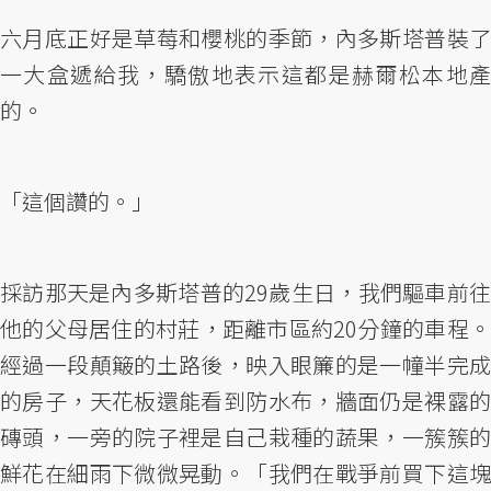
六月底正好是草莓和櫻桃的季節，內多斯塔普裝了
一大盒遞給我，驕傲地表示這都是赫爾松本地產
的。
「這個讚的。」
採訪那天是內多斯塔普的29歲生日，我們驅車前往
他的父母居住的村莊，距離市區約20分鐘的車程。
經過一段顛簸的土路後，映入眼簾的是一幢半完成
的房子，天花板還能看到防水布，牆面仍是裸露的
磚頭，一旁的院子裡是自己栽種的蔬果，一簇簇的
鮮花在細雨下微微晃動。「我們在戰爭前買下這塊