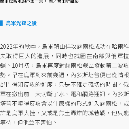
赫爾松當地的市集一景。 圖／曹雨昕攝影
烏軍光復之後
2022年的秋季，烏軍藉由佯攻赫爾松成功在哈爾科
夫取得巨大的進展，同時也試圖在南部與俄軍拉
鋸。10月初，烏軍再度對赫爾松戰區發動第二波攻
勢。早在烏軍到來前幾週，內多斯塔普便已從情報
部門得知反攻的進度，只是不確定確切的時間。俄
軍在撤出前三天切斷了水、電和網路通訊。內多斯
塔普不曉得反攻會以什麼樣的形式進入赫爾松，或
許是烏軍大捷，又或是焦土轟炸的城巷戰，他只能
等待，但他並不害怕。