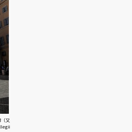
尖碑（又
gii