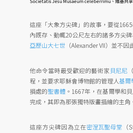
Societatis Jesu Musaeum celeberrimu、維基
這座「大象方尖碑」的故事，要從166
內既存、動輒20公尺左右的諸多方尖
亞歷山大七世
（Alexander VII）並
他命令當時最受歡迎的藝術家
貝尼尼
（
程，並要求耶穌會博物館的管理人
基爾
損處的
聖書體
。1667年，在基爾學
完成，其即為那張獨特版畫描繪的主角
這座方尖碑因為立在
密涅瓦聖母堂
（S