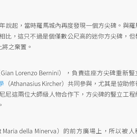
共享
5年說起，當時羅馬城內再度發現一個方尖碑。與羅
碑相比，這只不過是個僅數公尺高的迷你方尖碑，但
不因此將之棄置。
Gian Lorenzo Bernini），負責這座方尖碑重新
學
（Athanasius Kircher）共同參與，尤其是協助
和貝尼尼這兩位大師級人物合作下，方尖碑的豎立工程
。
t Maria della Minerva）的前方廣場上，所以被