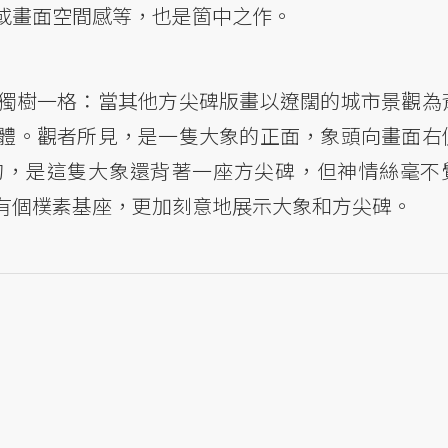
或畫面空間感等，也是箇中之作。
獨樹一格：當其他方尖碑版畫以遼闊的城市景觀為
體。觀者所見，是一隻大象的正面，象頭向畫面右
的，是這隻大象還背著一座方尖碑，但神情絲毫不
有個樸素基座，更加刻意地展示大象和方尖碑。