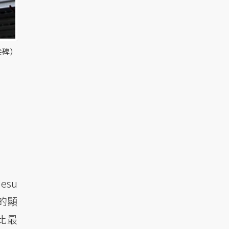
方尖碑）
Jesu
的顯
比最