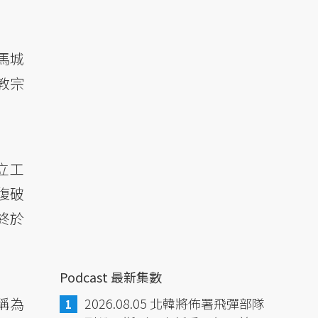
馬城
教宗
豎立工
修復破
終於
Podcast 最新集數
人稱為
2026.08.05 北韓將佈署飛彈部隊