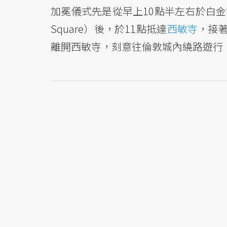
加冕儀式先是從早上10點半左右於白
Square）後，於11點抵達
西敏寺
，接著
離開西敏寺，刻意往倫敦城內繞路遊行