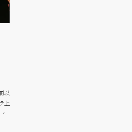
崩以
步上
看。