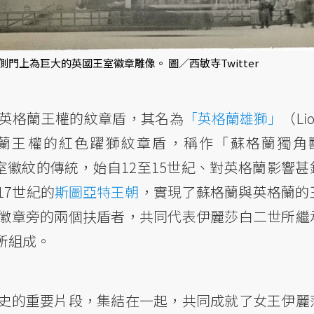
上為巨大的英國王室徽章雕像。 圖／西敏寺Twitter
英格蘭王權的紋章盾，其名為
「英格蘭雄獅」
（Lio
蘇格蘭王權的紅色躍獅紋章盾，稱作「蘇格蘭獨角
獅子作為王室徽紋的傳統，始自12至15世紀、對英格蘭影響
17世紀的
斯圖亞特王朝
，實現了蘇格蘭與英格蘭的
徽章旁的兩個扶盾者，共同代表伊麗莎白二世所繼
所組成。
史的重要片段，集結在一起，共同成就了女王伊麗