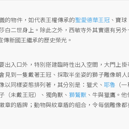
義的物件，如代表王權傳承的
聖愛德華王冠
、寶球
莎白二世身上。除此之外，西敏寺外其實還有另外
宣傳新國王繼承的歷史榮光。
要出入口外，特別搭建臨時性出入空間，大門上掛
會見到一隻戴著王冠、採取半坐姿的獅子雕像朝人
像以同樣姿態排列著，其分別是：獵犬、
耶魯
（一
子（未戴王冠）、獨角獸、
獅鷲獸
、牛與獵鷹。他
徽章的盾牌；動物與紋章盾的組合，令每個雕像都