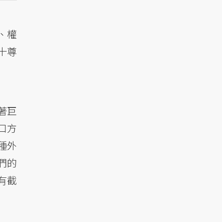
、權
十尊
著巨
口方
種外
們的
有截