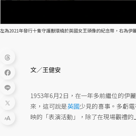
左為2021年發行十隻守護獸環繞於英國女王頭像的紀念幣，右為
文／王健安
1953年6月2日，在一年多前繼位的
來，這可說是
英國
少見的喜事。多虧電
映的「表演活動」，除了在現場觀禮的