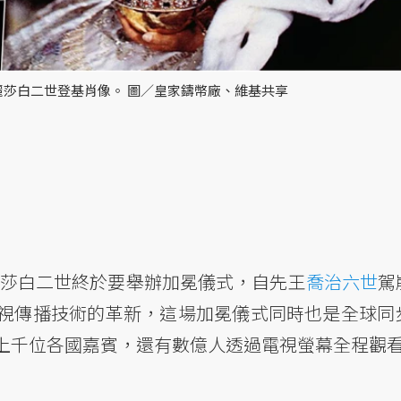
伊麗莎白二世登基肖像。 圖／皇家鑄幣廠、維基共享
伊麗莎白二世終於要舉辦加冕儀式，自先王
喬治六世
駕
視傳播技術的革新，這場加冕儀式同時也是全球同
上千位各國嘉賓，還有數億人透過電視螢幕全程觀