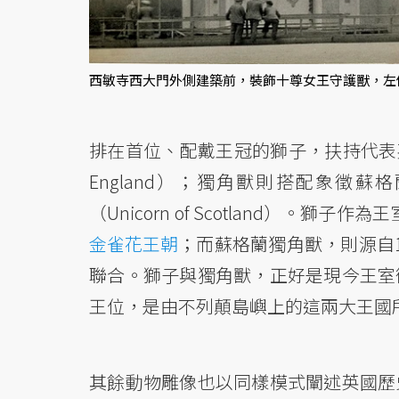
西敏寺西大門外側建築前，裝飾十尊女王守護獸，左側門
排在首位、配戴王冠的獅子，扶持代表
England）；獨角獸則搭配象徵
（Unicorn of Scotland）。
金雀花王朝
；而蘇格蘭獨角獸，則源自
聯合。獅子與獨角獸，正好是現今王室
王位，是由不列顛島嶼上的這兩大王國
其餘動物雕像也以同樣模式闡述英國歷