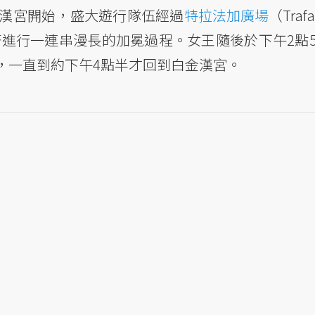
金漢宮開始，盛大遊行隊伍經過
特拉法加廣場
（Trafa
進行一連串漫長的加冕過程。女王隨後於下午2點5
，一直到約下午4點半才回到白金漢宮。