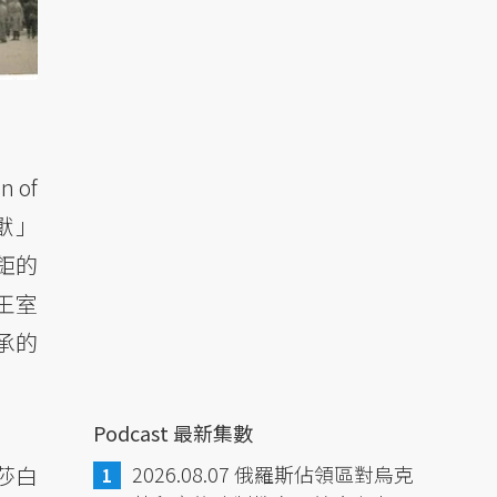
n of
獸」
甚鉅的
王室
承的
Podcast 最新集數
莎白
2026.08.07 俄羅斯佔領區對烏克