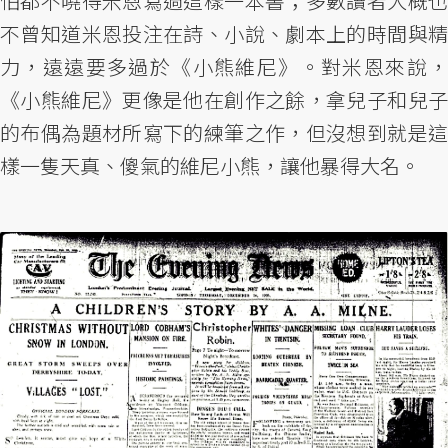
怕都不曉得米恩寫過這樣一本書；多數讀者大概也
不曾知道米恩投注在詩、小說、劇本上的時間與精
力，遠遠要多過於《小熊維尼》。對米恩來說，
《小熊維尼》更像是他在創作之餘，拿兒子和兒子
的布偶為題材所寫下的練筆之作，但沒想到就是這
樣一隻天真、傻氣的維尼小熊，讓他暴得大名。