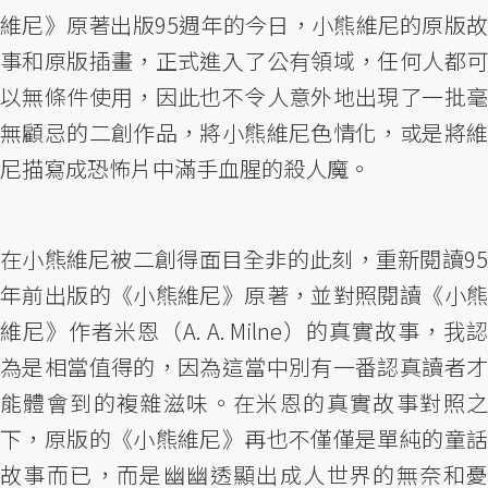
維尼》原著出版95週年的今日，小熊維尼的原版故
事和原版插畫，正式進入了公有領域，任何人都可
以無條件使用，因此也不令人意外地出現了一批毫
無顧忌的二創作品，將小熊維尼色情化，或是將維
尼描寫成恐怖片中滿手血腥的殺人魔。
在小熊維尼被二創得面目全非的此刻，重新閱讀95
年前出版的《小熊維尼》原著，並對照閱讀《小熊
維尼》作者米恩（A. A. Milne）的真實故事，我認
為是相當值得的，因為這當中別有一番認真讀者才
能體會到的複雜滋味。在米恩的真實故事對照之
下，原版的《小熊維尼》再也不僅僅是單純的童話
故事而已，而是幽幽透顯出成人世界的無奈和憂