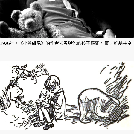
1926年，《小熊維尼》的作者米恩與他的孩子羅賓。 圖／維基共享