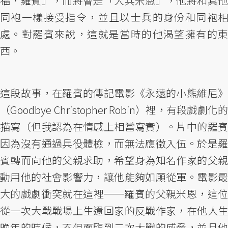
福．羅賓」，而將會是「大兵米恩」，他將和其他
同袍一樣接受指令，並且以士兵的身份和同袍相
處。對羅賓來說，這就是當時的他渴望擁有的東
西。
這段故事，在羅賓的傳記電影《永遠的小熊維尼》
（Goodbye Christopher Robin）裡，有段戲劇化的
描寫（但我認為在情感上相當寫實）。片中的羅賓
因為沒有通過兵役體檢，而無法應徵入伍。於是羅
賓轉而向他的父親求助，希望身為知名作家的父親
動用他的社會影響力，讓他能夠如願從軍。電影最
大的戲劇衝突就在這裡──羅賓的父親米恩，這位
從一次大戰戰場上生還回家的反戰作家，在他人生
晚年的時候，不但面臨到二次大戰的威脅，並且他