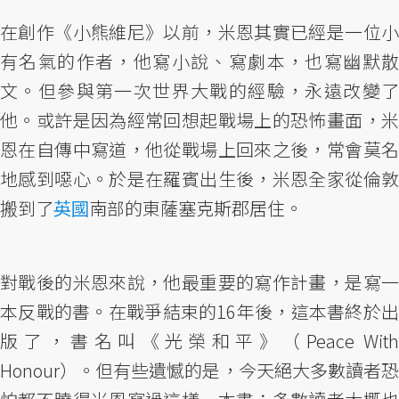
在創作《小熊維尼》以前，米恩其實已經是一位小
有名氣的作者，他寫小說、寫劇本，也寫幽默散
文。但參與第一次世界大戰的經驗，永遠改變了
他。或許是因為經常回想起戰場上的恐怖畫面，米
恩在自傳中寫道，他從戰場上回來之後，常會莫名
地感到噁心。於是在羅賓出生後，米恩全家從倫敦
搬到了
英國
南部的東薩塞克斯郡居住。
對戰後的米恩來說，他最重要的寫作計畫，是寫一
本反戰的書。在戰爭結束的16年後，這本書終於出
版了，書名叫《光榮和平》（Peace With
Honour）。但有些遺憾的是，今天絕大多數讀者恐