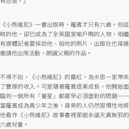
有怨恨。」
《小熊維尼》一書出版時，羅賓才只有六歲。但這
時的他，卻已成為了全英國家喻戶曉的人物，相繼
有媒體記者要採訪他、拍他的照片，出版社也接連
邀請他出席活動，朗誦父親的作品。
不得不說，《小熊維尼》的竄紅，為米恩一家帶來
了豐厚的收入。可是隨著羅賓逐漸成長，他開始面
臨到一個所有「童星」都遲早必須面對的問題──
當羅賓成為青少年之後，身旁的人仍然習慣性地將
他看作《小熊維尼》故事書裡那個永遠天真無邪的
六歲兒童。