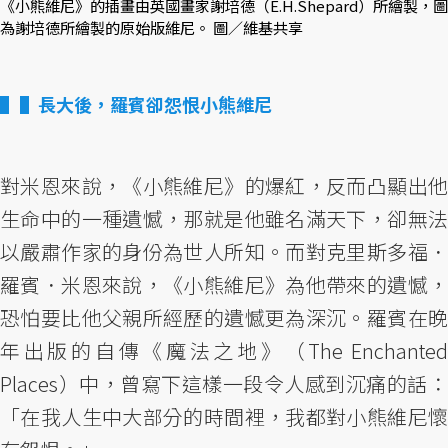
《小熊維尼》的插畫由英國畫家謝培德（E.H.Shepard）所繪製，圖
為謝培德所繪製的原始版維尼。 圖／維基共享
▌長大後，羅賓卻怨恨小熊維尼
對米恩來說，《小熊維尼》的爆紅，反而凸顯出他
生命中的一種遺憾，那就是他雖名滿天下，卻無法
以嚴肅作家的身份為世人所知。而對克里斯多福．
羅賓．米恩來說，《小熊維尼》為他帶來的遺憾，
恐怕要比他父親所經歷的遺憾更為深沉。羅賓在晚
年出版的自傳《魔法之地》（The Enchanted
Places）中，曾寫下這樣一段令人感到沉痛的話：
「在我人生中大部分的時間裡，我都對小熊維尼懷