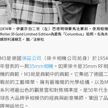
1974年，伊麗莎白二世（左）巴德明頓賽馬比賽前，使用相機
Rollei 35 Gold Limited Edition為愛馬「Columbus」拍照。右為夫
婿菲利浦親王。 圖／法新社
M3是德國
徠茲公司
（徠卡相機公司前身）於1954
年發表的一款
35mm相機
。如果徠卡是35mm RF
機的典範，M3就是典範中的典範。它集結了德國二
戰前的工藝精華、擁有最複雜的光學結構，以及M
系列裡最出色的觀景窗和對焦精準度，是50年代全
球各大品牌爭相模仿的經典與創意導師，鞏固了品
牌神話地位。