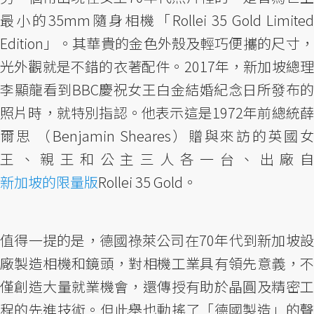
最小的35mm隨身相機「Rollei 35 Gold Limited
Edition」。其華貴的金色外殼及輕巧便攜的尺寸，
光外觀就是不錯的衣著配件。2017年，新加坡總理
李顯龍看到BBC慶祝女王白金結婚紀念日所發布的
照片時，就特別指認。他表示這是1972年前總統薛
爾思 （Benjamin Sheares）贈與來訪的英國女
王、親王和公主三人各一台、出廠自
新加坡的限量版
Rollei 35 Gold。
值得一提的是，德國祿萊公司在70年代到新加坡設
廠製造相機和鏡頭，對相機工業具有領先意義，不
僅創造大量就業機會，還傳授有助於晶圓及精密工
程的先進技術。但此舉也動搖了「德國製造」的聲