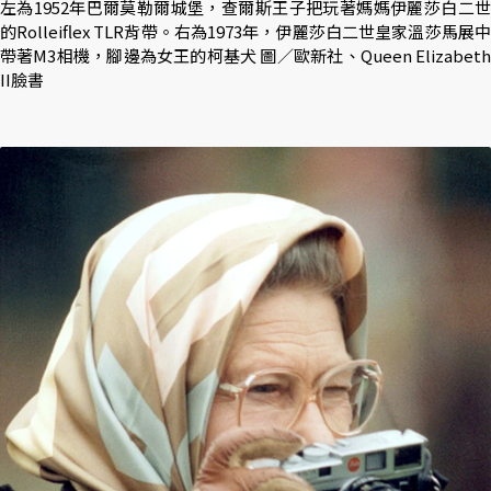
左為1952年巴爾莫勒爾城堡，查爾斯王子把玩著媽媽伊麗莎白二世
的Rolleiflex TLR背帶。右為1973年，伊麗莎白二世皇家溫莎馬展中
帶著M3相機，腳邊為女王的柯基犬 圖／歐新社、Queen Elizabeth
II臉書