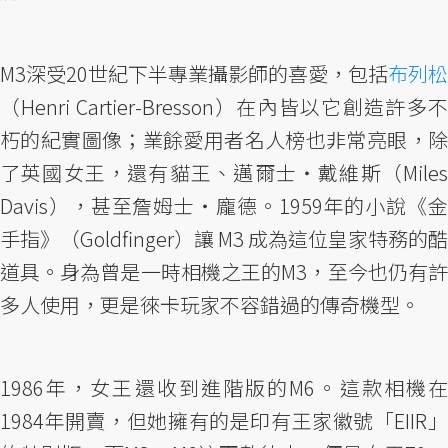
M3深受20世紀下半專業攝影師的喜愛，包括
布列松
（Henri Cartier-Bresson）在內皆以它創造許多不
朽的紀實圖像；業餘愛用者名人榜也非常亮眼，除
了英國女王，還有貓王、邁爾士・戴維斯（Miles
Davis），甚至詹姆士・龐德。1959年的小說《金
手指》（Goldfinger）讓 M3 成為這位皇家特務的酷
道具。身為曾是一時相機之王的M3，至今也仍有許
多人使用，更是徠卡玩家不容錯過的傳奇機型。
1986年，女王還收到進階版的M6。這款相機在
1984年開賣，但她擁有的是印有王家徽號「EIIR」