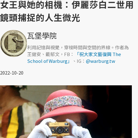
女王與她的相機：伊麗莎白二世用
鏡頭捕捉的人生微光
瓦堡學院
利用記憶與視覺，穿梭時間與空間的界線。作者為
王健安、戴郁文，FB：
「祝大家文藝復興 The
School of Warburg」
、IG：
@warburg.tw
2022-10-20