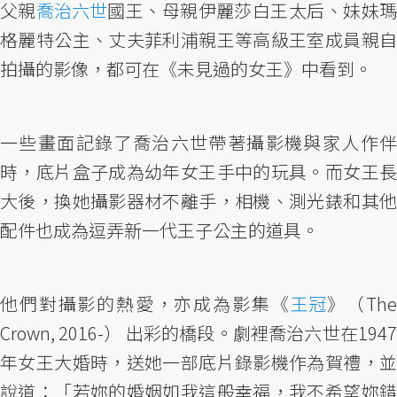
父親
喬治六世
國王、母親伊麗莎白王太后、妹妹
格麗特公主、丈夫菲利浦親王等高級王室成員親自
拍攝的影像，都可在《未見過的女王》中看到。
一些畫面記錄了喬治六世帶著攝影機與家人作伴
時，底片盒子成為幼年女王手中的玩具。而女王長
大後，換她攝影器材不離手，相機、測光錶和其他
配件也成為逗弄新一代王子公主的道具。
他們對攝影的熱愛，亦成為影集《
王冠
》（The
Crown, 2016-） 出彩的橋段。劇裡喬治六世在1947
年女王大婚時，送她一部底片錄影機作為賀禮，並
說道：「若妳的婚姻如我這般幸福，我不希望妳錯