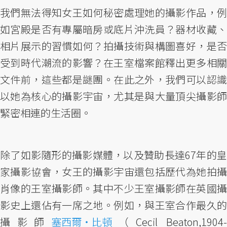
我們無法得知女王如何秘密處理她的攝影作品，例
如宮殿是否有專屬暗房或底片沖洗員？器材收藏、
相片展示的習慣如何？拍攝技術與構圖喜好，是否
受到時代潮流的影響？在王室檔案館釋出更多相關
文件前，這些都是謎團。在此之外，我們可以認識
以她為核心的攝影宇宙，尤其是與大量頂尖攝影師
緊密相連的生活圈。
除了如影隨形的攝影媒體，以及贊助長達67年的皇
家攝影協會，女王的攝影宇宙還包括歷代為她拍攝
肖像的王室攝影師。其中不少王室攝影師在英國攝
影史上還佔有一席之地。例如，與王室合作最久的
攝影師
塞西爾・比頓
（Cecil Beaton,1904-