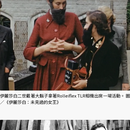
伊麗莎白二世戴著大鬍子拿著Rolleiflex TLR相機出席一場活動。 圖
／《伊麗莎白：未見過的女王》