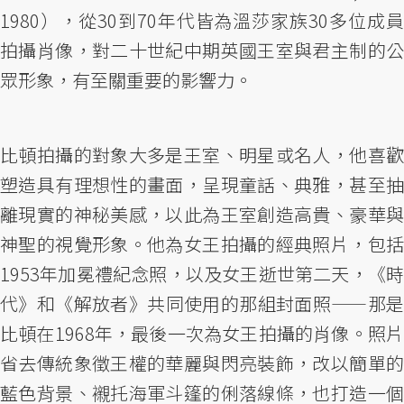
1980），從30到70年代皆為溫莎家族30多位成員
拍攝肖像，對二十世紀中期英國王室與君主制的公
眾形象，有至關重要的影響力。
比頓拍攝的對象大多是王室、明星或名人，他喜歡
塑造具有理想性的畫面，呈現童話、典雅，甚至抽
離現實的神秘美感，以此為王室創造高貴、豪華與
神聖的視覺形象。他為女王拍攝的經典照片，包括
1953年加冕禮紀念照，以及女王逝世第二天，《時
代》和《解放者》共同使用的那組封面照——那是
比頓在1968年，最後一次為女王拍攝的肖像。照片
省去傳統象徵王權的華麗與閃亮裝飾，改以簡單的
藍色背景、襯托海軍斗篷的俐落線條，也打造一個