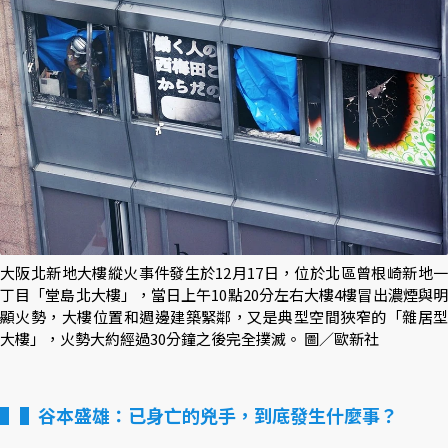
大阪北新地大樓縱火事件發生於12月17日，位於北區曾根崎新地一
丁目「堂島北大樓」，當日上午10點20分左右大樓4樓冒出濃煙與明
顯火勢，大樓位置和週邊建築緊鄰，又是典型空間狹窄的「雜居型
大樓」，火勢大約經過30分鐘之後完全撲滅。 圖／歐新社
▌谷本盛雄：已身亡的兇手，到底發生什麼事？