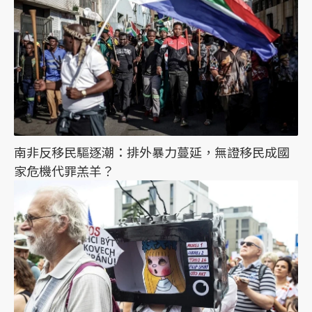
南非反移民驅逐潮：排外暴力蔓延，無證移民成國
家危機代罪羔羊？