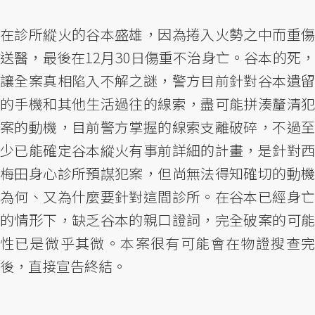
在診所縱火的谷本盛雄，因為捲入火勢之中而重傷
送醫，最後在12月30日傷重不治身亡。谷本的死，
讓全案真相陷入不解之謎，警方目前針對谷本遺留
的手機和其他生活過往的線索，盡可能拼湊釐清犯
案的動機，目前警方掌握的線索支離破碎，不過至
少已能確定谷本縱火有事前詳細的計畫，是針對西
梅田身心診所預謀犯案，但尚無法得知確切的動機
為何、又為什麼要針對這間診所。在谷本已經身亡
的情形下，缺乏谷本的親口證詞，完全破案的可能
性已是微乎其微。本案很有可能會在物證搜查完
後，直接宣告終結。