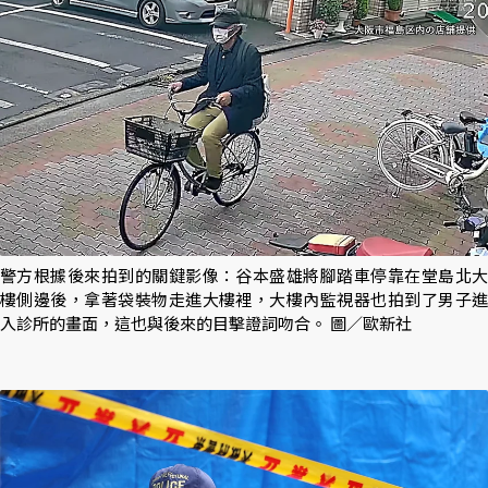
警方根據後來拍到的關鍵影像：谷本盛雄將腳踏車停靠在堂島北大
樓側邊後，拿著袋裝物走進大樓裡，大樓內監視器也拍到了男子進
入診所的畫面，這也與後來的目擊證詞吻合。 圖／歐新社