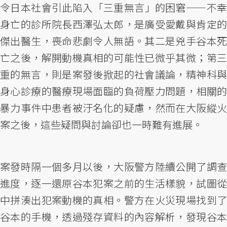
令日本社會引此陷入「三重無言」的困窘——不幸
身亡的診所院長西澤弘太郎，是廣受愛戴與肯定的
傑出醫生，喪命悲劇令人無語。其二是兇手谷本死
亡之後，解開動機真相的可能性已微乎其微；第三
重的無言，則是案發後掀起的社會議論，精神科與
身心診療的醫療現場面臨的負荷壓力問題，相關的
暴力事件中患者被汙名化的疑慮，然而在大阪縱火
案之後，這些疑問與討論卻也一時難有進展。
案發時隔一個多月以後，大阪警方陸續公開了調查
進度，逐一還原谷本犯案之前的生活樣貌，試圖從
中拼湊出犯案動機的真相。警方在火災現場找到了
谷本的手機，透過殘存資料的內容解析，發現谷本