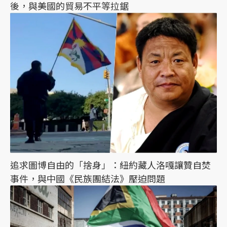
後，與美國的貿易不平等拉鋸
追求圖博自由的「捨身」：紐約藏人洛嘎讓贊自焚
事件，與中國《民族團結法》壓迫問題