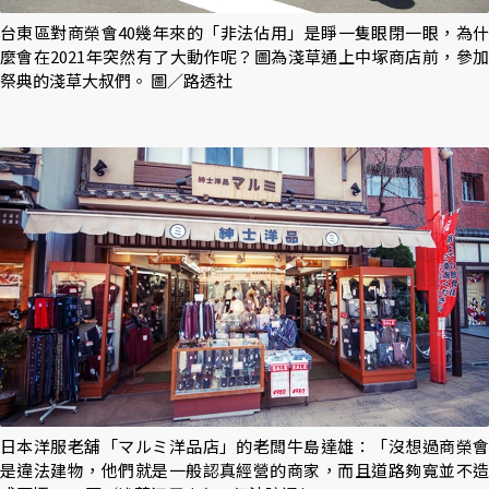
台東區對商榮會40幾年來的「非法佔用」是睜一隻眼閉一眼，為什
麼會在2021年突然有了大動作呢？圖為淺草通上中塚商店前，參加
祭典的淺草大叔們。 圖／路透社
日本洋服老舖「マルミ洋品店」的老闆牛島達雄：「沒想過商榮會
是違法建物，他們就是一般認真經營的商家，而且道路夠寬並不造