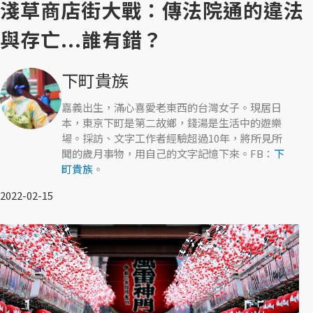
淺草商店街大戰：傳法院通的違法
與存亡...誰有錯？
下町貴族
嘉義出生，滿心喜愛老東西的台灣女子。現居日
本，東京下町是第二故鄉，錢湯是生活中的遊樂
場。採訪、文字工作者經驗超過10年，將所見所
聞的歲月事物，用自己的文字記憶下來。FB：
下
町貴族
。
2022-02-15