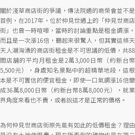
關於淺草商店街的爭議，傳法院通的商榮會並不是
首例，在2017年，位於仲見世通上的「仲見世商店
街」也曾一時喧嘩，當時的討論重點是租金調漲，
而且是一次漲16倍，聽起來很驚人，但其實這條天
天人潮洶湧的商店街租金是不可思議的低價，共88
間店舖的平均月租金是2萬3,000日幣（約新台幣
5,500元），身處知名景點中的超精華地段，這根
本是不可置信的便宜租金，即使一口氣調漲16倍變
成36萬8,000日幣（約新台幣8萬8,000元），就業
界角度來看也不貴，或者說這才是正常的價格。
為何仲見世商店街原先能有如此的低價租金？理由
是沒有土地使用費，現在所看到的建物也是在第二