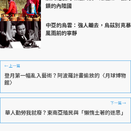
鎖的內陸國
中亞的烏雲：強人離去，烏茲別克暴
風雨前的寧靜
←
上一篇
登月第一幅亂入藝術？阿波羅計畫偷放的〈月球博物
館〉
下一篇
→
華人勤勞我就廢？東南亞殖民與「懶惰土著的迷思」