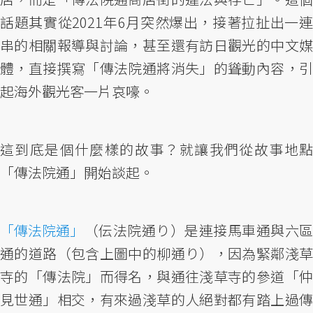
話題其實從2021年6月突然爆出，接著拉扯出一連
串的相關報導與討論，甚至還有訪日觀光的中文媒
體，直接撰寫「傳法院通將消失」的聳動內容，引
起海外觀光客一片哀嚎。
這到底是個什麼樣的故事？就讓我們從故事地點
「傳法院通」開始談起。
「傳法院通」
（伝法院通り）是連接馬車通與六區
通的道路（包含上圖中的柳通り），因為緊鄰淺草
寺的「傳法院」而得名，與通往淺草寺的參道「仲
見世通」相交，有來過淺草的人絕對都有踏上過傳