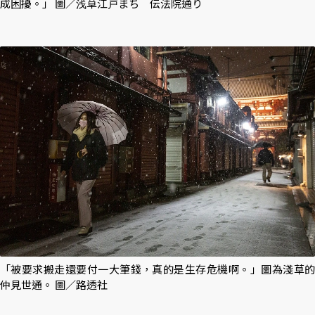
成困擾。」 圖／浅草江戸まち 伝法院通り
「被要求搬走還要付一大筆錢，真的是生存危機啊。」圖為淺草的
仲見世通。 圖／路透社