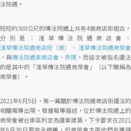
法院通。
短短約300公尺的傳法院通上共有4個商店街組合，
分別是：淺草傳法院通商店會、
淺草傳法院通商店街（振）
、
淺草傳法院通商榮會
，與
傳法院通東商店會・界隈
，而這次被指名違
的是其中的「淺草傳法院通商榮會」（以下簡稱為
商榮會）。
2021年6月5日，第一篇關於傳法院通商店街違法的
相關報導出現，根據報導描述，位於傳法院通上的
商榮會被台東區判定為違章建築，下令要求在2021
年6月30日要完全撤離，但商榮會主張他們有獲得