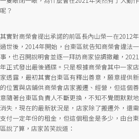
一隻眼閉一眼，為什麼會在2021年突然有了大動作
呢？
其實對商榮會提出承諾的前區長內山榮一在2012年
過世後，2014年開始，台東區就告知商榮會違法一
事，也召開說明會並逐一拜訪商家協調撤離，2021
年正式發出最後通牒。只是根據商榮會其中一家店
家透露，最初其實台東區有釋出善意，願意提供新
的位置與店鋪供商榮會店家搬遷、經營，但這個善
意隨著台東區負責人不斷更換，不知不覺間默默地
消失，現在的最新狀況是，店家除了搬遷外，還需
支付一定年份的租金，但這個租金是多少，由台東
區說了算，店家苦笑說道：