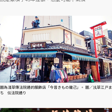
圖為淺草傳法院通的服飾店「今昔きもの龍己」。 圖／浅草江戸ま
ち 伝法院通り