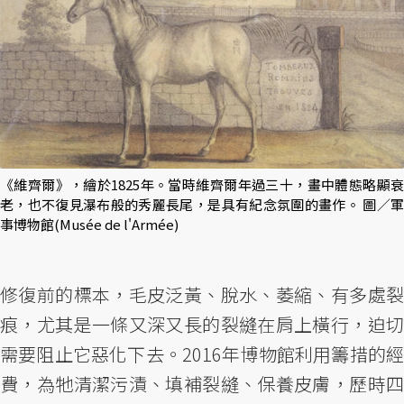
《維齊爾》，繪於1825年。當時維齊爾年過三十，畫中體態略顯衰
老，也不復見瀑布般的秀麗長尾，是具有紀念氛圍的畫作。 圖／軍
事博物館(Musée de l'Armée)
修復前的標本，毛皮泛黃、脫水、萎縮、有多處裂
痕，尤其是一條又深又長的裂縫在肩上橫行，迫切
需要阻止它惡化下去。2016年博物館利用籌措的經
費，為牠清潔污漬、填補裂縫、保養皮膚，歷時四