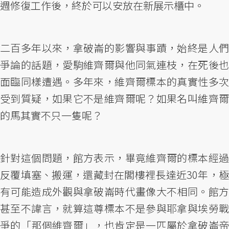
週修復工作後，終於可以安放在新展示櫃中。
二百多年以來，拿破崙的影響與事蹟，始終是人們
爭論的話題，愛駒維齊爾與他同氣連枝，在死後也
面臨同樣遭遇。多年來，維齊爾標本的真實性多次
受到質疑，如果它不是維齊爾呢？如果名叫維齊爾
的馬其實不只一隻呢？
針對這個問題，館方表示，畢竟維齊爾的標本經過
反覆填塞、搬運，還藏封在閣樓裡長達近30年，極
有可能造成外觀與拿破崙時代畫像大不相同。館方
甚至不諱言，就算這尊標本不是參與耶拿與埃勞戰
爭的「那個維齊爾」，也肯定是一匹屬於拿破崙帝