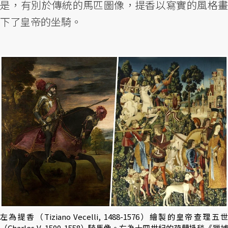
是，有別於傳統的馬匹圖像，提香以寫實的風格畫
下了皇帝的坐騎。
左為提香（Tiziano Vecelli, 1488-1576）繪製的皇帝查理五世
（Charles V, 1500-1558）騎馬像。右為十四世紀的荷蘭掛毯《獵捕