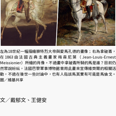
左為18世紀一幅描繪腓特烈大帝與愛馬孔德的畫像；右為拿破崙，
在1863由法國古典主義畫家梅森尼葉（Jean-Louis-Ernest
Meissionier）所繪的肖像。不過畫中拿破崙所騎的馬是誰？目前仍
然眾說紛紜，法國巴黎軍事博物館曾用此畫來宣傳維齊爾的相關活
動，不過在後世一些討論中，也有人指該馬其實有可能是馬倫戈。
圖／維基共享
文／戴郁文、王健安