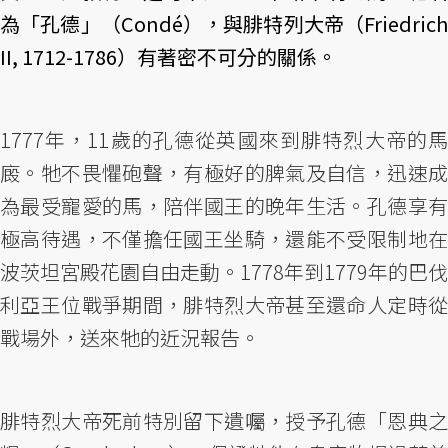
為「孔德」（Condé），與腓特列大帝（Friedrich
II, 1712-1786）有著密不可分的關係。
1777年，11歲的孔德從英國來到腓特烈大帝的馬
廄。牠不畏懼砲聲，有極好的脾氣及自信，迅速成
為最受寵愛的馬，陪伴國王的晚年生活。孔德享有
極高待遇，不僅擔任國王坐騎，還能不受限制地在
波茨坦宮殿花園自由走動。1778年到1779年的巴伐
利亞王位戰爭期間，腓特烈大帝甚至還命人定時從
戰場外，送來牠的近況報告。
腓特烈大帝死前特別留下遺囑，授予孔德「恩典之