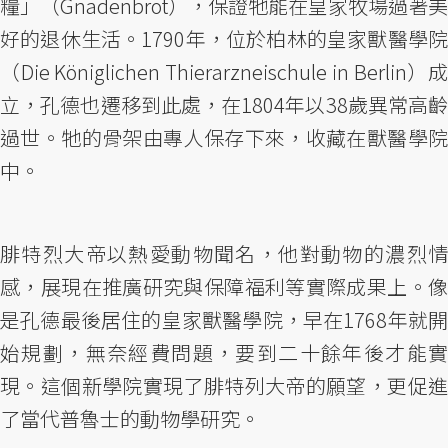
糧」（Gnadenbrot），保證牠能在皇家牧場過著美
好的退休生活。1790年，位於柏林的皇家獸醫學院
（Die Königlichen Thierarzneischule in Berlin）成
立，孔德也遷移到此處，在1804年以38歲異常高齡
過世。牠的骨架由專人保存下來，收藏在獸醫學院
中。
腓特烈大帝以熱愛動物聞名，他對動物的濃烈情
感，展現在推廣研究與保障福利等實際成果上。像
是孔德最後居住的皇家獸醫學院，早在1768年就開
始規劃，無奈經費問題，要到二十餘年後才能實
現。這個新學院實現了腓特列大帝的願望，更促進
了當代普魯士的動物學研究。