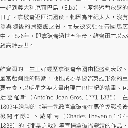
一起到義大利厄爾巴島（Elba），度過短暫放逐的
日子。拿破崙返回法國後，牠因為年紀太大，沒有
參與隨後的滑鐵盧之役，而是被安頓在帝國馬廄
中。1826年，即拿破崙過世五年後，維齊爾才以33
歲高齡去世。
維齊爾的一生正好經歷拿破崙帝國由極盛到衰敗、
最富戲劇性的時期，牠也成為拿破崙英雄形象的重
要元素，以明星之姿大量出現在19世紀的繪畫。包
括葛羅斯（Antoine-Jean Gros, 1771-1835） 在
1802年繪製的《第一執政官拿破崙在馬倫戈戰役後
檢閱軍隊》、戴維南（Charles Thevenin,1764-
1838）的《耶拿之戰》等宣揚拿破崙戰績的作品，