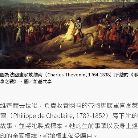
圖為法國畫家戴維南（Charles Thevenin, 1764-1838）所繪的《耶
拿之戰》。 圖／維基共享
維齊爾去世後，負責收養照料的帝國馬廄軍官喬萊
爾（Philippe de Chaulaire, 1782-1852）寫下牠的
故事，並將牠製成標本。牠的生前事蹟以及身上烙
印的帝國標誌，都讓標本備受矚目。