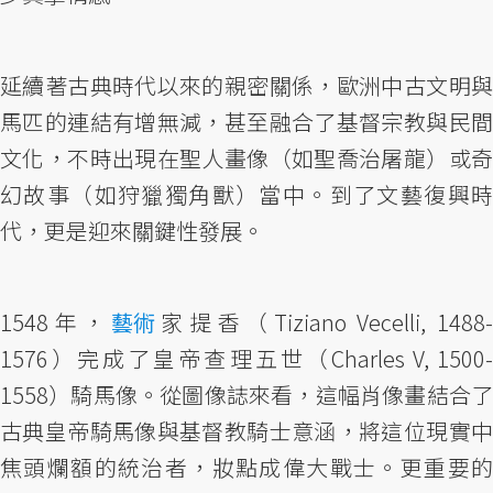
延續著古典時代以來的親密關係，歐洲中古文明與
馬匹的連結有增無減，甚至融合了基督宗教與民間
文化，不時出現在聖人畫像（如聖喬治屠龍）或奇
幻故事（如狩獵獨角獸）當中。到了文藝復興時
代，更是迎來關鍵性發展。
1548年，
藝術
家提香（Tiziano Vecelli, 1488
1576）完成了皇帝查理五世（Charles V, 1500-
1558）騎馬像。從圖像誌來看，這幅肖像畫結合了
古典皇帝騎馬像與基督教騎士意涵，將這位現實中
焦頭爛額的統治者，妝點成偉大戰士。更重要的