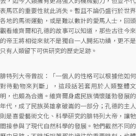
去，如今人類擁有更為強大的機械動力，但並不代
表馬匹的重要性就此消失。暫且不論仍盛行於世界
各地的馬術運動，或是難以數計的愛馬人士，回頭
觀看維齊爾和孔德的故事可以知道，那些古往今來
的帝王將相從來就不是獨自一人開拓功績，更不是
只有人類留下可供研究的歷史足跡。
腓特列大帝曾說：「一個人的性格可以根據他如何
對待動物來判斷」，這段話若套用於人類整體文
明，也頗為合適。維齊爾身處民族情懷蓬勃發展的
年代，成了民族英雄拿破崙的一部分；孔德的主人
則是喜愛藝術文化、科學研究的腓特列大帝，讓牠
間接參與了現代自然科學的發展。牠們截然不同的
歷史足跡，不時訴說著那些過往的重要時刻，也體