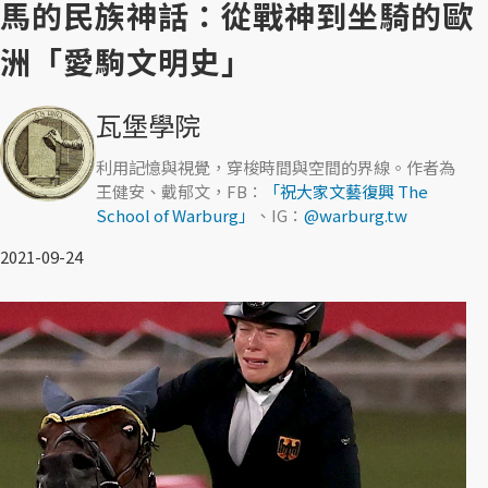
馬的民族神話：從戰神到坐騎的歐
洲「愛駒文明史」
瓦堡學院
利用記憶與視覺，穿梭時間與空間的界線。作者為
王健安、戴郁文，FB：
「祝大家文藝復興 The
School of Warburg」
、IG：
@warburg.tw
2021-09-24