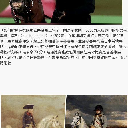
「如何避免在選購馬匹時受騙上當？」圖為示意圖，2020東京奧運中的聖男孩
與騎士席勒（Annika Schleu）。這張圖片在奧運期間爆紅，原因是「現代五
項」馬術競賽規定，騎士只能抽籤決定參賽馬，並且參賽馬均為日本當地馬
匹。席勒抽中聖男孩，但在競賽中聖男孩不願配合指令前進或跳過障礙，讓席
勒挫折落淚，最後拿下0分。這場比賽也掀起輿論關注馬術比賽是否善待馬
匹、鞭打馬是否合理等議題。至於主角聖男孩，目前已回到滋賀縣老家。 圖／
路透社