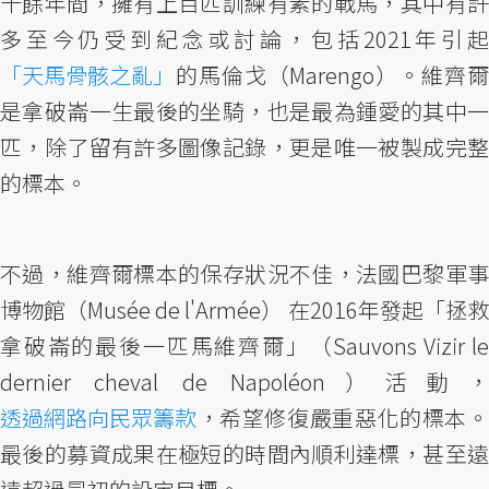
十餘年間，擁有上百匹訓練有素的戰馬，其中有許
多至今仍受到紀念或討論，包括2021年引起
「天馬骨骸之亂」
的馬倫戈（Marengo）。維齊爾
是拿破崙一生最後的坐騎，也是最為鍾愛的其中一
匹，除了留有許多圖像記錄，更是唯一被製成完整
的標本。
不過，維齊爾標本的保存狀況不佳，法國巴黎軍事
博物館（Musée de l'Armée） 在2016年發起「拯救
拿破崙的最後一匹馬維齊爾」（Sauvons Vizir le
dernier cheval de Napoléon）活動，
透過網路向民眾籌款
，希望修復嚴重惡化的標本。
最後的募資成果在極短的時間內順利達標，甚至遠