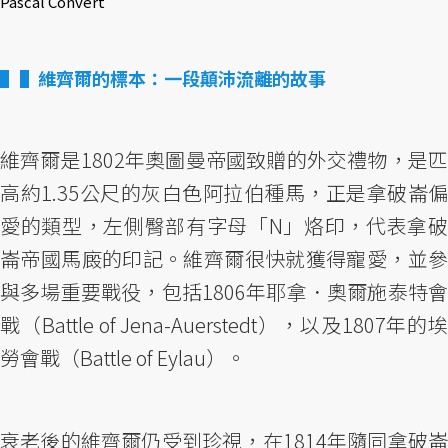
Pascal Convert
▌維齊爾的標本：一段顛沛流離的故事
維齊爾是1802年奧圖曼帝國致贈的外交禮物，是匹
高約1.35公尺的灰白色阿拉伯種馬，正是拿破崙偏
愛的類型，左側臀部有字母「N」烙印，代表拿破
崙帝國馬廄的印記。維齊爾很快就獲得寵愛，並參
與多場重要戰役，包括1806年耶拿．奧爾施泰特會
戰（Battle of Jena-Auerstedt），以及1807年的埃
勞會戰（Battle of Eylau）。
衰老後的維齊爾仍受到珍視，在1814年隨同拿破崙