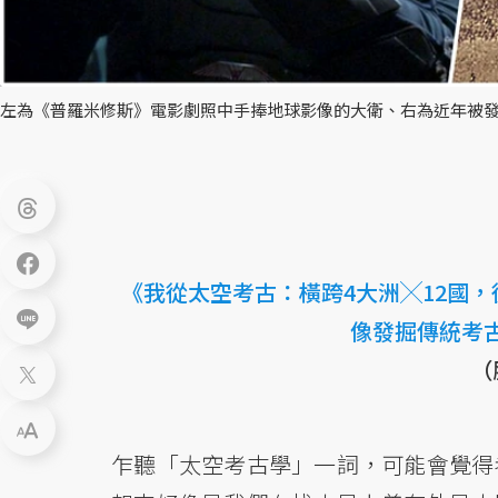
左為《普羅米修斯》電影劇照中手捧地球影像的大衛、右為近年被發
《我從太空考古：橫跨4大洲╳12國
像發掘傳統考
（
乍聽「太空考古學」一詞，可能會覺得