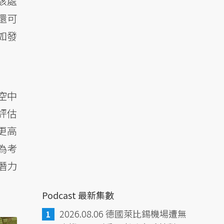
該處
還可
如發
空中
評估
更高
，為考
潛力
Podcast 最新集數
2026.08.06 德國萊比錫機場遭無