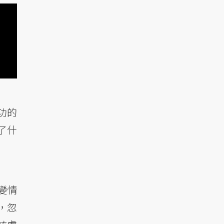
功的
了什
變情
，忽