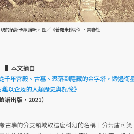
現的納斯卡線貓咪。 圖／《普羅米修斯》、美聯社
▌本文摘自
，從千年宮殿、古墓、聚落到隱藏的金字塔，透過衛
古難以企及的人類歷史與記憶》
臉譜出版，2021）
考古學的分支領域取這麼科幻的名稱十分荒唐可笑