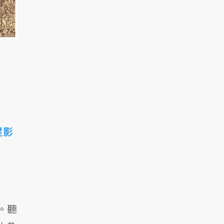
星影
。聽