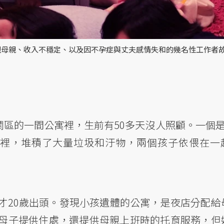
親母親、收入不穩定、以及因不孕症與丈夫感情失和的幾名性工作者
阪鬧區的一間公寓裡，生前有50多天沒人照顧。一個是
間裡，堆積了大量垃圾和汙物，兩個孩子依偎在一
才20歲出頭。發現小孩遺體的公寓，是夜店分配給
母子提供住處，還提供母親上班時的托育服務，但