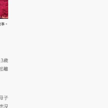
故事。
3歲
起離
母子
她沒