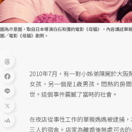
圖為示意圖，取自日本導演白石和彌的電影《母貓》，內容講述單
圖／電影《母貓》劇照。
2010年7月，有一對小姊弟陳屍於大
女孩，另一個是1歲男孩。悶熱的房
世。這個事件震撼了當時的社會。
在夜店從事性工作的單親媽媽被逮捕，
三人的宿舍。店家為離婚後無處可去的