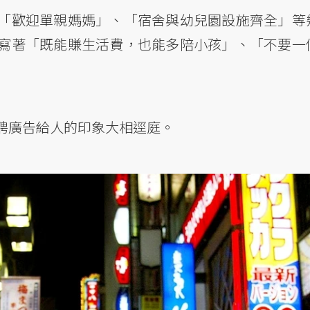
「歡迎單親媽媽」、「宿舍與幼兒園設施齊全」等
寫著「既能賺生活費，也能多陪小孩」、「不要一
聘廣告給人的印象大相逕庭。