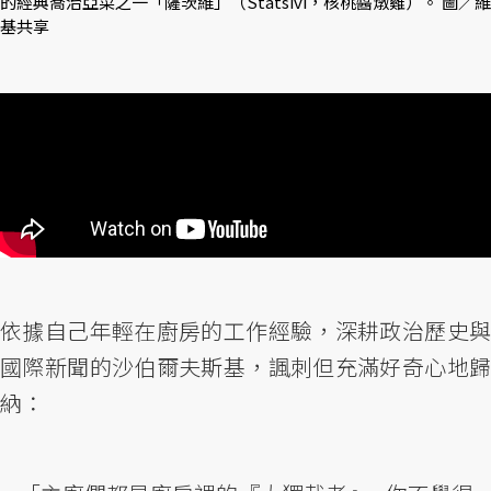
的經典喬治亞菜之一「薩茨維」（Statsivi，核桃醬燉雞）。 圖／維
基共享
依據自己年輕在廚房的工作經驗，深耕政治歷史與
國際新聞的沙伯爾夫斯基，諷刺但充滿好奇心地歸
納：