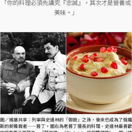
「你的料理必須先講究『忠誠』，其次才是營養或
美味。」
圖／維基共享：列寧與史達林的「御廚」之孫，後來也成為了俄羅
斯的新獨裁者——普丁。圖右為老普丁擅長的料理、史達林最喜歡