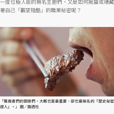
一度位極人臣的無名主廚們，又是如何揭露或隱藏
著自己「觀望殘酷」的職業秘密呢？
「獨裁者們的御廚們，大概也是最重要、卻也最無名的『歷史秘密
證人』。」 圖／路透社