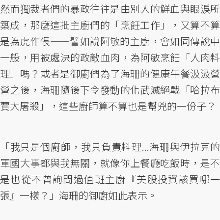
然而獨裁者們的暴政往往是由別人的鮮血與眼淚所
築成，那麼這批主廚們的「烹飪工作」，又算不算
是為虎作倀——譬如說阿敏的主廚，會如同傳說中
一般，用被處決的政敵血肉，為阿敏烹飪「人肉料
理」嗎？或者是御廚們為了海珊的健康午餐汲汲營
營之後，海珊隨後下令發動的化武滅絕戰「哈拉布
賈大屠殺」，這些廚師算不算也是幫兇的一份子？
「我只是個廚師，我只負責料理...海珊與伊拉克的
軍國大事都與我無關，就像你上餐廳吃飯時，是不
是也從不曾詢問過值班主廚『美股投資該買哪一
張』一樣？」海珊的御廚如此表示。