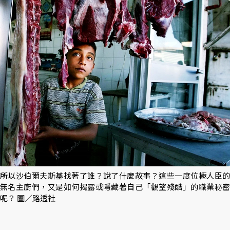
所以沙伯爾夫斯基找著了誰？說了什麼故事？這些一度位極人臣的
無名主廚們，又是如何揭露或隱藏著自己「觀望殘酷」的職業秘密
呢？ 圖／路透社