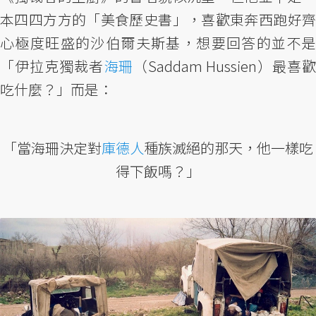
本四四方方的「美食歷史書」，喜歡東奔西跑好齊
心極度旺盛的沙伯爾夫斯基，想要回答的並不是
「伊拉克獨裁者
海珊
（Saddam Hussien）最喜歡
吃什麼？」而是：
「當海珊決定對
庫德人
種族滅絕的那天，他一樣吃
得下飯嗎？」