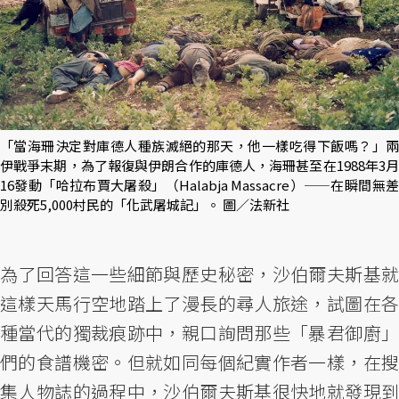
「當海珊決定對庫德人種族滅絕的那天，他一樣吃得下飯嗎？」兩
伊戰爭末期，為了報復與伊朗合作的庫德人，海珊甚至在1988年3月
16發動「哈拉布賈大屠殺」（Halabja Massacre）——在瞬間無差
別殺死5,000村民的「化武屠城記」。 圖／法新社
為了回答這一些細節與歷史秘密，沙伯爾夫斯基就
這樣天馬行空地踏上了漫長的尋人旅途，試圖在各
種當代的獨裁痕跡中，親口詢問那些「暴君御廚」
們的食譜機密。但就如同每個紀實作者一樣，在搜
集人物誌的過程中，沙伯爾夫斯基很快地就發現到