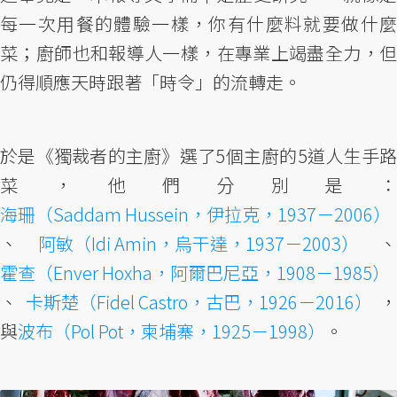
每一次用餐的體驗一樣，你有什麼料就要做什麼
菜；廚師也和報導人一樣，在專業上竭盡全力，但
仍得順應天時跟著「時令」的流轉走。
於是《獨裁者的主廚》選了5個主廚的5道人生手路
菜，他們分別是：
海珊（Saddam Hussein，伊拉克，1937－2006）
、
阿敏（Idi Amin，烏干達，1937－2003）
、
霍查（Enver Hoxha，阿爾巴尼亞，1908－1985）
、
卡斯楚（Fidel Castro，古巴，1926－2016）
，
與
波布（Pol Pot，柬埔寨，1925－1998）
。