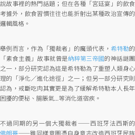
說故事裡的熱門話題；但在各種「宮廷宴」的飲食
考據外，飲食習慣往往也能折射出某種政治宣傳的
邏輯風格。
舉例而言，作為「獨裁者」的魔頭代表，
希特勒
「素食主義」故事就曾是
納粹第三帝國
的神話謎團
之一，部分研究認為這是希特勒為了重塑人類身心
理的「淨化／進化途徑」之一；但另一部分研究則
認為，戒斷吃肉其實更是為了緩解希特勒本人長年
困擾的便秘、腸脹氣...等消化道宿疾。
不過同期的另一個大獨裁者——西班牙法西斯的
佛朗哥
——雖同樣意圖憑自身意志改造西班牙民族