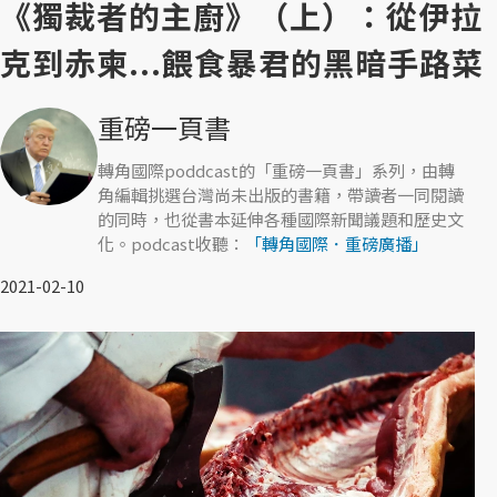
《獨裁者的主廚》（上）：從伊拉
克到赤柬...餵食暴君的黑暗手路菜
重磅一頁書
轉角國際poddcast的「重磅一頁書」系列，由轉
角編輯挑選台灣尚未出版的書籍，帶讀者一同閱讀
的同時，也從書本延伸各種國際新聞議題和歷史文
化。podcast收聽：
「轉角國際．重磅廣播」
2021-02-10