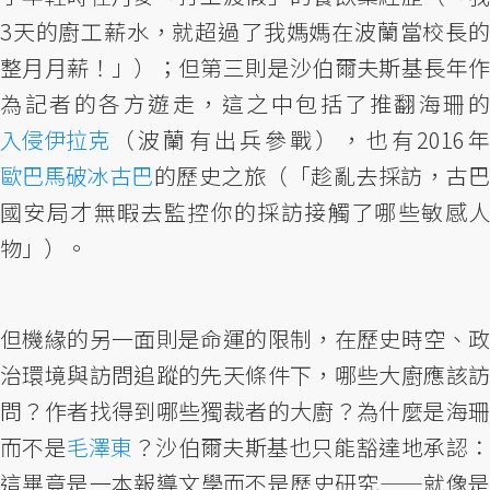
3天的廚工薪水，就超過了我媽媽在波蘭當校長的
整月月薪！」）；但第三則是沙伯爾夫斯基長年作
為記者的各方遊走，這之中包括了推翻海珊的
入侵伊拉克
（波蘭有出兵參戰），也有2016年
歐巴馬破冰古巴
的歷史之旅（「趁亂去採訪，古巴
國安局才無暇去監控你的採訪接觸了哪些敏感人
物」）。
但機緣的另一面則是命運的限制，在歷史時空、政
治環境與訪問追蹤的先天條件下，哪些大廚應該訪
問？作者找得到哪些獨裁者的大廚？為什麼是海珊
而不是
毛澤東
？沙伯爾夫斯基也只能豁達地承認
這畢竟是一本報導文學而不是歷史研究——就像是