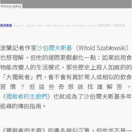
重磅廣播
" target="_blank" style="color: #cccccc; text-decoration: none;">轉角國際．重磅廣播 ·
重
波蘭記者作家
沙伯爾夫斯基
（Witold Szabłowski
也想理解，但他的提問更戲劇化一點：如果說用食
物能改變人的生活模式，那些歷史上殺人如麻的的
「大獨裁者」們，會不會有異於常人或相似的飲食
習慣？但這些奇想該找誰解答，
《獨裁者的主廚們》
也就成為了沙伯爾夫斯基多年
追尋的傳說指南。
《獨裁者的主廚》的書名貌似沉重，但他並不是一