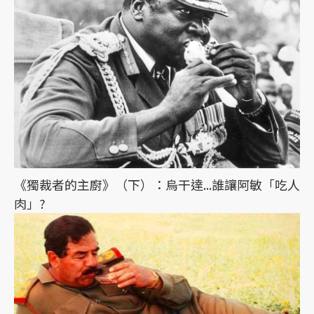
《獨裁者的主廚》（下）：烏干達...誰讓阿敏「吃人
肉」?