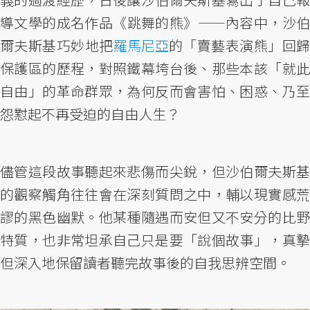
導文學的成名作品《跳舞的熊》——內容中，沙伯
爾夫斯基巧妙地把
羅馬尼亞
的「賣藝表演熊」回
保護區的歷程，對照鐵幕垮台後、那些本該「就此
自由」的革命群眾，為何反而會害怕、困惑、乃至
怨懟起不再受迫的自由人生？
儘管這段故事聽起來悲傷而尖銳，但沙伯爾夫斯基
的觀察觸角往往會在深刻質問之中，輔以現實感荒
謬的黑色幽默。他某種隨遇而安但又不安分的比野
特質，也非常坦承自己只是要「說個故事」，真摯
但深入地保留讀者聽完故事後的自我思辨空間。