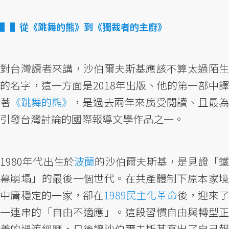
▌從《跳舞的熊》到《獨裁者的主廚》
對台灣讀者來講，沙伯爾夫斯基應該不算太過陌生
的名字，這一方面是2018年出版、他的第一部中譯
著
《跳舞的熊》
，是過去兩年來廣受閱讀、且最為
引發台灣討論的國際報導文學作品之一。
1980年代出生於
波蘭
的沙伯爾夫斯基，是見證「
幕崩塌」的最後一個世代。在共產體制下原本家境
中庸穩定的一家，卻在
1989民主化革命
後，迎來
一連串的「自由不適應」。這段習慣自由與轉型正
義的過渡經歷，日後讓沙伯爾夫斯基寫出了自己報