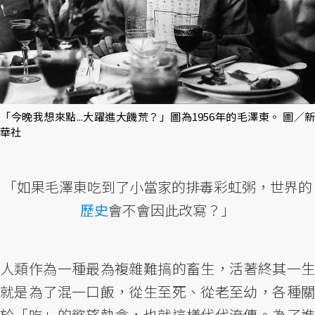
「今晚我想來點...大躍進大饑荒？」圖為1956年的毛澤東。 圖／新
華社
「如果毛澤東吃到了小當家的排毒彩虹粥，世界的
歷史
會不會因此改寫？」
人類作為一種最為複雜難搞的畜生，活著終其一生
就是為了混一口飯，從生至死、從老至幼，各種關
於「吃」的慾望執念，也就這樣代代流傳。為了進