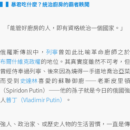
▌暴君吃什麼？統治廚房的霸者軼聞
「能管好廚房的人，即有資格統治一個國家。」
俄羅斯傳說中，
列寧
曾如此比喻革命廚師之
布爾什維克政權
的地位。其真實度雖然不可考，但
曾經侍奉過列寧、後來因為燒得一手道地喬治亞菜
而受到
史達林
喜愛的蘇聯御廚——老斯皮里頓
（Spiridon Putin）——他的孫子就是今日的俄國強
人
普丁（Vladimir Putin）
。
強人、政治家、或歷史人物的生活習慣，一直是傳