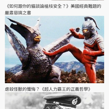
《如何跟你的貓談論槍枝安全？》美國經典難題的
嚴肅惡搞之書
虐殺怪獸的懺悔？《超人力霸王的正義哲學》