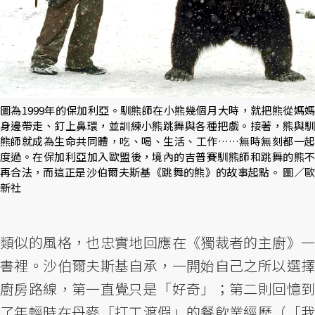
圖為1999年的保加利亞。馴熊師在小熊幾個月大時，就把熊從媽媽
身邊帶走、釘上鼻環，並訓練小熊跳舞與各種把戲。接著，熊與馴
熊師就成為生命共同體，吃、喝、生活、工作……無時無刻都一起
度過。在保加利亞加入歐盟後，境內的吉普賽馴熊師和跳舞的熊不
再合法，而這正是沙伯爾夫斯基《跳舞的熊》的故事起點。 圖／歐
新社
類似的風格，也忠實地回應在《獨裁者的主廚》一
書裡。沙伯爾夫斯基自承，一開始自己之所以選擇
廚房路線，第一直覺只是「好奇」；第二則回憶到
了年輕時在丹麥「打工渡假」的餐飲業經歷（「我