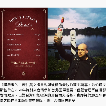
《獨裁者的主廚》英文版書封與波蘭作者沙伯爾夫斯基。沙伯爾夫
斯基曾在2020年特別來台灣參加台北國際書展，儘管當屆因疫情影
響而取消，但對台灣印象極深的沙伯爾夫斯基，也即將於2021年春
夏之際在台出版新書中譯版。 圖／沙伯爾夫斯基