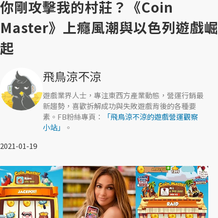
你剛攻擊我的村莊？《Coin
Master》上癮風潮與以色列遊戲崛
起
飛鳥涼不涼
遊戲業界人士，專注東西方產業動態，營運行銷最
新趨勢，喜歡拆解成功與失敗遊戲背後的各種要
素。FB粉絲專頁：
「飛鳥涼不涼的遊戲營運觀察
小站」
。
2021-01-19