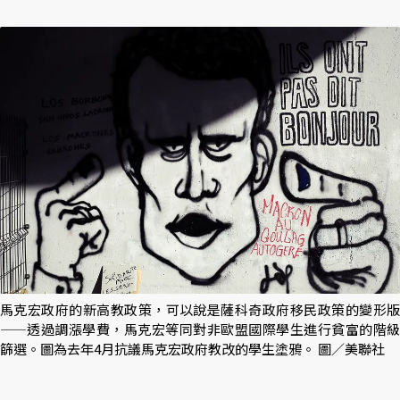
馬克宏政府的新高教政策，可以說是薩科奇政府移民政策的變形版
——透過調漲學費，馬克宏等同對非歐盟國際學生進行貧富的階級
篩選。圖為去年4月抗議馬克宏政府教改的學生塗鴉。 圖／美聯社