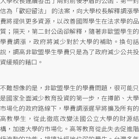
大學校長連續發出了兩封前後矛盾的公函：第一封
信為「歡迎留法」 的法案，向大學校長解釋調漲學
費將提供更多資源，以改善國際學生在法求學的品
質；隔天，第二封公函卻解釋，隨著非歐盟學生的
學費調漲，政府將減少對於大學的補助。換句話
說，調高非歐盟學生學費只是為了政府減少公共投
資緩頰的藉口。
不難想像的是，非歐盟學生的學費問題，很可能只
是國家全面減少教育投資的第一步，在撙節、大學
市場化的政府路線下，學費調漲遲早將擴及所有的
高教學生，從此徹底改變法國公立大學的財源結
構，加速大學的市場化。高等教育從此失去促進階
級流動的功能，排擠社經地位弱的學生。台灣多年