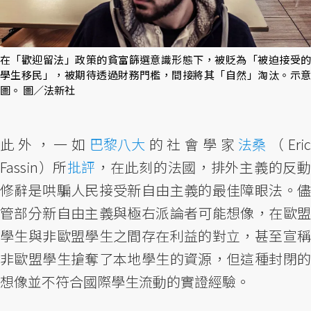
在「歡迎留法」政策的貧富篩選意識形態下，被貶為「被迫接受的
學生移民」，被期待透過財務門檻，間接將其「自然」淘汰。示意
圖。 圖／法新社
此外，一如
巴黎八大
的社會學家
法桑
（Eri
Fassin）所
批評
，在此刻的法國，排外主義的反
修辭是哄騙人民接受新自由主義的最佳障眼法。儘
管部分新自由主義與極右派論者可能想像，在歐盟
學生與非歐盟學生之間存在利益的對立，甚至宣稱
非歐盟學生搶奪了本地學生的資源，但這種封閉的
想像並不符合國際學生流動的實證經驗。