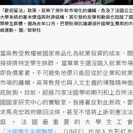
「歡迎留法」政策，反映了排外和市場化的邏輯，危及了法國公立
大學系統的基本價值與財源結構，其引發的反彈和動員也超越了國
際學生群體。圖為去年12月，巴黎街頭抗議調漲外國學生費用的示
威運動。 圖／歐新社
當高教受教權被國家商品化為就業投資的成本、間
接排擠特定學生族群， 當畢業生還沒踏入就業市場
即負債累累，不可避免地便只能屈從於企業和就業
市場的邏輯，高等教育也與人文主義的博雅精神徹
底脫鉤。目前，超過70家法國學術期刊和上百所法
國國家研究中心的實驗室，皆連署反對此新政，要
求馬克宏政府撤回法條，甚至不惜將上訴到憲法法
庭。法國最重要的大學生工會
「法國學生全國聯盟」
（UNEF）也加入方形紅布