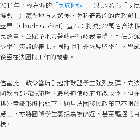
2011年，極右派的
「民族陣線」
（現改名為「國
聯盟」）贏得地方大選後，薩科奇政府的內政部長
蓋昂（Claude Guéant）宣布：將減少2萬名合法移
民數量，並賦予地方警政署行政裁量權，可任意減
少學生簽證的審批，同時限制非歐盟留學生，學成
後留在法國找工作的機會。
儘管此一政令當時引起非歐盟學生強烈反彈，向法
國教育部抗議施壓，最終迫使政府修改政令，但在
排外意識形態抬頭下，顯見法國移民政策已不限於
勞工，亦將國際學生囊括為被篩選、甚至驅逐的目
標。