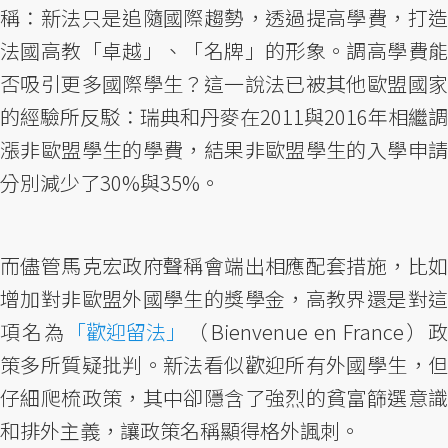
稱：新法只是追隨國際趨勢，透過提高學費，打造
法國高教「卓越」、「名牌」的形象。調高學費能
否吸引更多國際學生？這一說法已被其他歐盟國家
的經驗所反駁：瑞典和丹麥在2011與2016年相繼調
漲非歐盟學生的學費，結果非歐盟學生的入學申請
分別減少了30%與35%。
而儘管馬克宏政府聲稱會端出相應配套措施，比如
增加對非歐盟外國學生的獎學金，高教界還是對這
項名為
「歡迎留法」
（Bienvenue en France）
策多所質疑批判。新法看似歡迎所有外國學生，但
仔細爬梳政策，其中卻隱含了強烈的貧富篩選意識
和排外主義，讓政策名稱顯得格外諷刺。