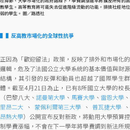
在撙節、大學市場化的政府路線下，學費調漲遲早將擴及所有的高
教學生。高等教育將可能失去促進階級流動的功能，排擠社經地位
弱的學生。 圖／路透社
▌反高教市場化的全球性抗爭
正因為「歡迎留法」政策，反映了排外和市場化的
邏輯，危及了法國公立大學系統的基本價值與財源
結構，其引發的反彈和動員也超越了國際學生群
體。截至4月21日為止，已有8所國立大學的校長
（巴黎八大、
諾曼第大學
、
馬賽大學
、
雷恩大學
里昂二大
、
蒙佩利爾第三大學
、
普瓦捷大學
昂熱大學
）公開宣布反對新政，將動用大學預算控
制學費漲幅，不會在下一學年將學費調到新法所規