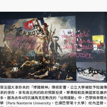
受法國大革命來的「博雅精神」傳統影響，公立大學被賦予知識傳
承的使命，享有高比例的政府預算投資，學費相較英美國家低廉許
多。圖為去年4月抗議馬克宏教改的「佔領運動」中，巴黎楠泰爾大
學（Paris Nanterre University，也譯巴黎第十大學）校內塗鴉。