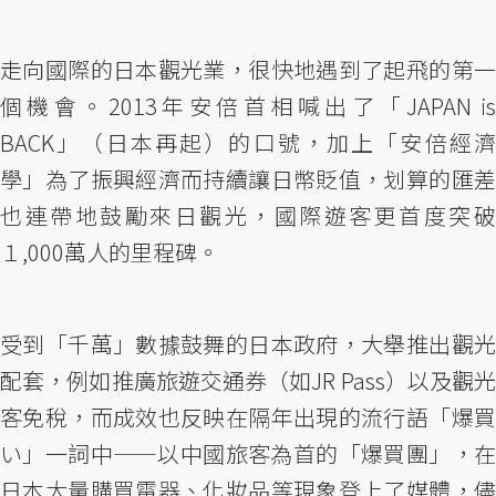
走向國際的日本觀光業，很快地遇到了起飛的第一
個機會。2013年安倍首相喊出了「JAPAN is
BACK」（日本再起）的口號，加上「安倍經濟
學」為了振興經濟而持續讓日幣貶值，划算的匯差
也連帶地鼓勵來日觀光，國際遊客更首度突破
１,000萬人的里程碑。
受到「千萬」數據鼓舞的日本政府，大舉推出觀光
配套，例如推廣旅遊交通券（如JR Pass）以及觀光
客免稅，而成效也反映在隔年出現的流行語「爆買
い」一詞中——以中國旅客為首的「爆買團」，在
日本大量購買電器、化妝品等現象登上了媒體，儘