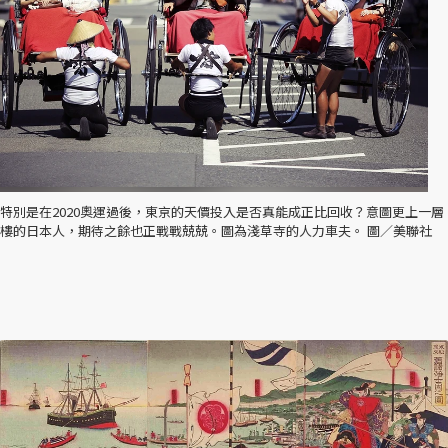
特別是在2020奧運過後，東京的天價投入是否真能成正比回收？意圖更上一層
樓的日本人，期待之餘也正戰戰兢兢。圖為淺草寺的人力車夫。 圖／美聯社