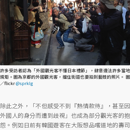
許多受訪者認為「外國觀光客不懂日本禮節」，肆意違法許多當地
規矩。圖為京都的外國觀光客，擋住街道也要拍到藝妓的照片。 圖
／flickr
@sprklg
除此之外，「不但感受不到『熱情款待』，甚至因
外國人的身分而遭到歧視」也成為部分觀光客的抱
怨。例如日前有韓國遊客在大阪想品嚐道地的壽司