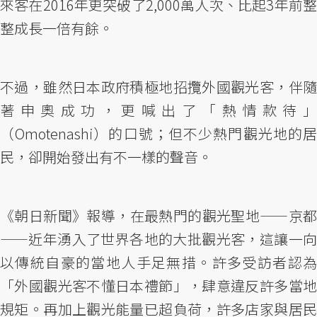
來客在2016年更突破了2,000萬人次、比起3年前整
整成長一倍有餘。
不過，雖然日本政府積極地招攬外國觀光客，伴隨
著申奧成功，更喊出了「熱情款待」
（Omotenashi）的口號；但不少熱門觀光地的居
民，卻開始發出有不一樣的聲音。
《朝日新聞》報導，在最熱門的觀光聖地——京都
——近年湧入了世界各地的大批觀光客，這讓一向
以傳統自豪的當地人手足無措。許多受訪者認為
「外國觀光客不懂日本禮節」，肆意違反許多當地
規矩。再加上觀光能量已超負荷，許多店家與居民