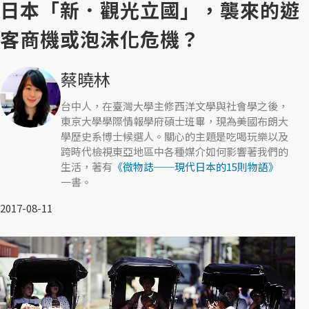
日本「新．觀光立國」，襲來的遊
客商機或泡沫化危機？
蔡曉林
台中人，在臺灣大學主修西洋文學與社會學之後，
東京大學學際情報學府碩士班畢，現為美國布朗大
學歷史系博士候選人。關心的主題是吃喝玩樂以及
跨時代檢視東亞地區中各種媒介如何影響著我們的
生活，著有
《微物誌──現代日本的15則物語》
一書。
2017-08-11