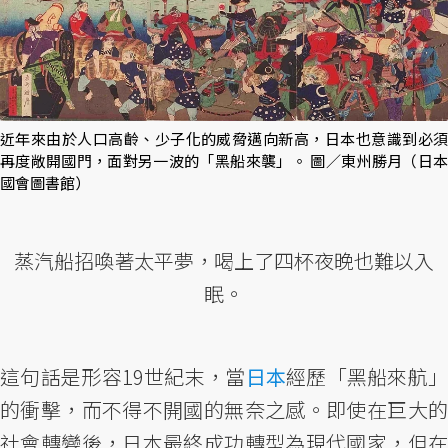
近年來由於人口高齡、少子化的威脅邁向新高，日本也意識到必須
再度敞開國門，面對另一波的「黑船來襲」。 圖／東州勝月（日本
國會圖書館）
蒸汽船招喚著太平夢，喝上了四杯夜晚也難以入
眠。
這句話是形容19世紀末，當
日本
經歷「黑船來航
的衝擊，而不得不開國的無奈之感。即使在巨大的
社會轉變後，日本最終成功轉型為現代國家，但在