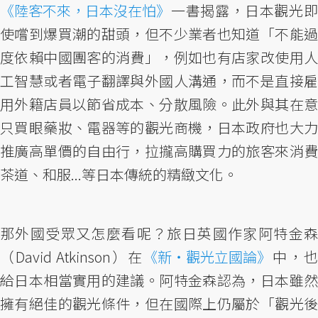
《陸客不來，日本沒在怕》
一書揭露，日本觀光即
使嚐到爆買潮的甜頭，但不少業者也知道「不能過
度依賴中國團客的消費」，例如也有店家改使用人
工智慧或者電子翻譯與外國人溝通，而不是直接雇
用外籍店員以節省成本、分散風險。此外與其在意
只買眼藥妝、電器等的觀光商機，日本政府也大力
推廣高單價的自由行，拉攏高購買力的旅客來消費
茶道、和服...等日本傳統的精緻文化。
那外國受眾又怎麼看呢？旅日英國作家阿特金森
（David Atkinson）在
《新・觀光立國論》
中，也
給日本相當實用的建議。阿特金森認為，日本雖然
擁有絕佳的觀光條件，但在國際上仍屬於「觀光後