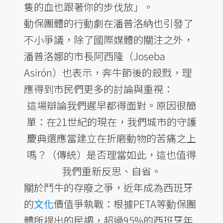
隻的血也跟著你的步伐放」。
動保團體的行動劇在潘普洛納也引發了
不小爭議，除了國際媒體的關注之外，
潘普洛娜的市長阿西隆（Joseba
Asirón）也表示，奔牛節後的殺戮，理
應得到市民們更多的討論與重視：
這場辯論我們遲早都得面對。原因很簡
單：在21世紀的現在，我們城市的守護
慶典還應當建立在折磨動物的苦痛之上
嗎？（傳統）是否理當如此，這也值得
我們重新反思、自省。
關於鬥牛的存廢之爭，近年成為西班牙
的
文化
價值爭執戰：根據PETA等動保團
體所提出的民調，超過95%的西班牙年