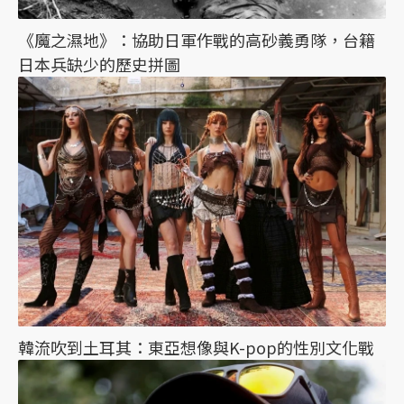
《魔之濕地》：協助日軍作戰的高砂義勇隊，台籍
日本兵缺少的歷史拼圖
韓流吹到土耳其：東亞想像與K-pop的性別文化戰