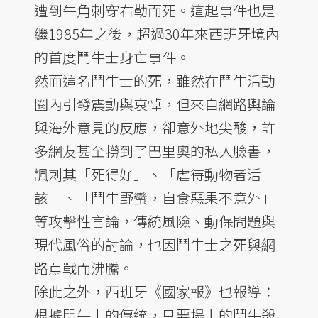
遭到牛角刺穿右勒而死。這起事件也是
繼1985年之後，超過30年來西班牙境內
的首度鬥牛士身亡事件。
然而這名鬥牛士的死，雖然在鬥牛活動
圈內引發震動與哀悼，但來自網路輿論
與海外意見的反應，卻意外地尖酸，許
多網友甚至撈到了巴里奧的私人臉書，
諷刺其「死得好」、「虐待動物者活
該」、「鬥牛野蠻，自食惡果不意外」
等攻擊性言論，傳統風險、動保問題與
現代風俗的討論，也因鬥牛士之死與網
路罵戰而沸騰。
除此之外，西班牙《國家報》也報導：
根據鬥牛士的傳統，只要場上的鬥牛殺