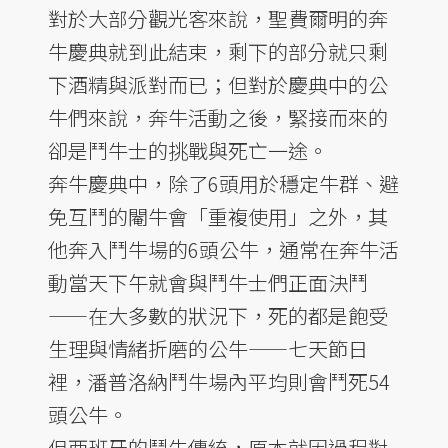
對於大部分觀光客來說，聖費爾明的奔
牛慶典就到此結束，剩下的部分就只剩
下酒精與派對而已；但對於慶典中的公
牛們來說，奔牛活動之後，緊接而來的
卻是鬥牛士的挑戰與死亡一途。
奔牛慶典中，除了6頭用於穩定牛群、避
免互鬥的閹牛會「重複使用」之外，其
他奔入鬥牛場的6頭公牛，通常在奔牛活
動當天下午就會與鬥牛士們正面決鬥
——在大多數的狀況下，死的都是飽受
生理與情緒折磨的公牛——七天節日
裡，潘普洛納鬥牛場內平均則會鬥死54
頭公牛。
但西班牙的鬥牛傳統，原本就因過程對