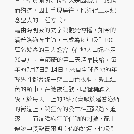
言，聖費爾明這位聖人是因為奔牛踐踏
而殉道，因此重現過往，也算得上是紀
念聖人的一種方式。
藉由海明威的文字與觀光傳播，如今的
潘普洛納奔牛節，已成為每年吸引100
萬名遊客的重大盛會（在地人口還不足
20萬），自節慶的第二天清早開始，每
年的7月7日到14日，來自全球各地的年
輕男性都會統一穿上白色衣褲、繫上紅
色的領巾，在徹夜狂歡、喝個爛醉之
後，於每天早上的8點又齊聚於潘普洛納
的街道上，與狂奔的公牛相互踩踏、追
逐——而這種瘋狂所伴隨的刺激，配上
傳說中受聖費爾明庇佑的好運，也吸引