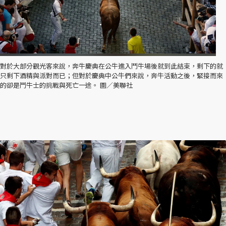
對於大部分觀光客來說，奔牛慶典在公牛進入鬥牛場後就到此結束，剩下的就
只剩下酒精與派對而已；但對於慶典中公牛們來說，奔牛活動之後，緊接而來
的卻是鬥牛士的挑戰與死亡一途。 圖／美聯社