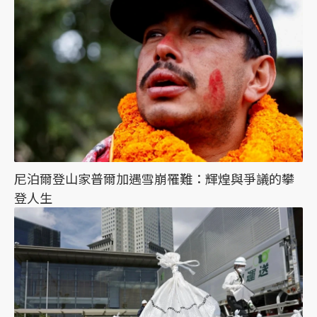
尼泊爾登山家普爾加遇雪崩罹難：輝煌與爭議的攀
登人生