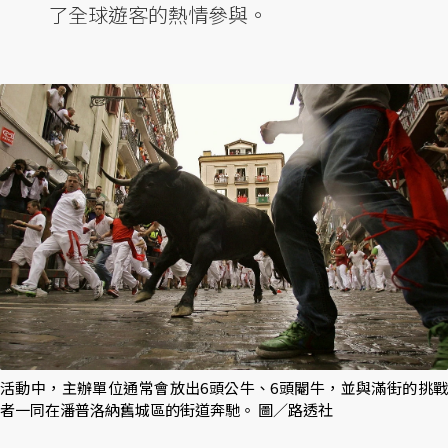
了全球遊客的熱情參與。
活動中，主辦單位通常會放出6頭公牛、6頭閹牛，並與滿街的挑戰
者一同在潘普洛納舊城區的街道奔馳。 圖／路透社