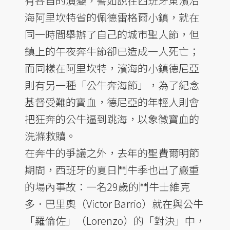
有各自的演變，譬如說在西班牙東濱沿
海阿里坎特省的佩德雷格爾小鎮，就在
同一時間舉辦了自己的城市聖人節，但
鎮上的午夜奔牛節卻已造成一人死亡；
而同樣在阿里坎特，濱海的小鎮德尼亞
則有另一種「公牛奔海節」，為了紀念
基督受難的寶血，德尼亞的年輕人則會
把狂奔的公牛逼到跳海，以象徵寶血的
洗滌救贖。
在奔牛的爭議之外，去年的聖費爾明節
期間，西班牙的夏日鬥牛季也出了嚴重
的場內事故：一名29歲的鬥牛士維克
多．巴里奧（Victor Barrio）就在與公牛
「羅倫佐」（Lorenzo）的「對決」中，