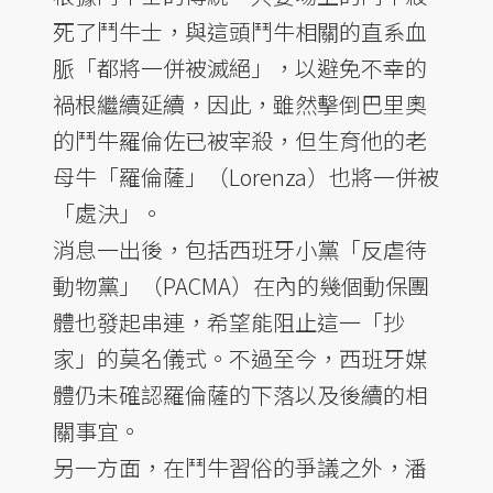
死了鬥牛士，與這頭鬥牛相關的直系血
脈「都將一併被滅絕」，以避免不幸的
禍根繼續延續，因此，雖然擊倒巴里奧
的鬥牛羅倫佐已被宰殺，但生育他的老
母牛「羅倫薩」（Lorenza）也將一併被
「處決」。
消息一出後，包括西班牙小黨「反虐待
動物黨」（PACMA）在內的幾個動保團
體也發起串連，希望能阻止這一「抄
家」的莫名儀式。不過至今，西班牙媒
體仍未確認羅倫薩的下落以及後續的相
關事宜。
另一方面，在鬥牛習俗的爭議之外，潘