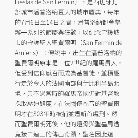
Fiestas de San Fermín），是西班牙北
部城市潘普洛納夏天的城市慶典，每年
的7月6日至14日之間，潘普洛納都會舉
辦一系列的節慶與狂歡，以紀念守護城
市的守護聖人聖費爾明（San Fermín de
Amiens）：傳說中，出生在潘普洛納的
聖費爾明原本是一位2世紀的羅馬貴人，
但受到信仰感召而成為基督徒，並積極
行走於今天的法國南部與伊比利半島北
境，只不過當時的羅馬帝國仍對基督教
採取壓迫態度，在法國傳福音的聖費爾
明才在303年時被捕並遭斬首處刑。然
而聖費爾明死後，他的遺骨與聖墓周遭
竟接二連三的傳出奇蹟，聖名因此遠