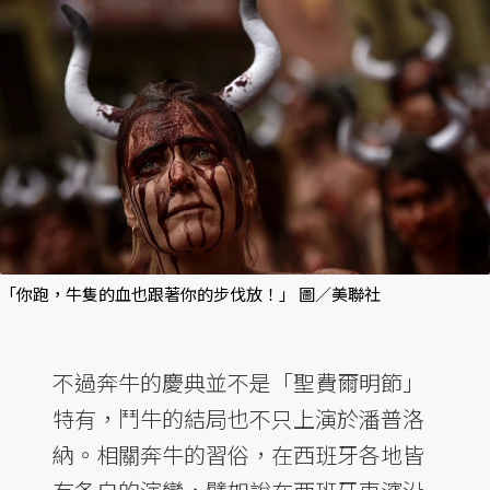
「你跑，牛隻的血也跟著你的步伐放！」 圖／美聯社
不過奔牛的慶典並不是「聖費爾明節」
特有，鬥牛的結局也不只上演於潘普洛
納。相關奔牛的習俗，在西班牙各地皆