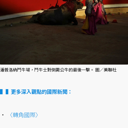
潘普洛納鬥牛場，鬥牛士對倒斃公牛的最後一擊。 圖／美聯社
▌更多深入觀點的國際新聞：
•
〈轉角國際〉