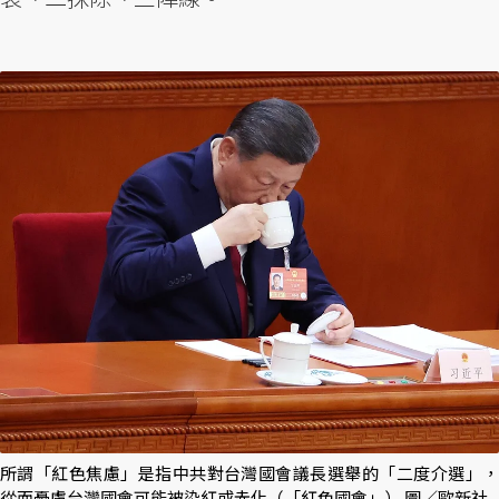
所謂「紅色焦慮」是指中共對台灣國會議長選舉的「二度介選」，
從而憂慮台灣國會可能被染紅或赤化（「紅色國會」） 圖／歐新社