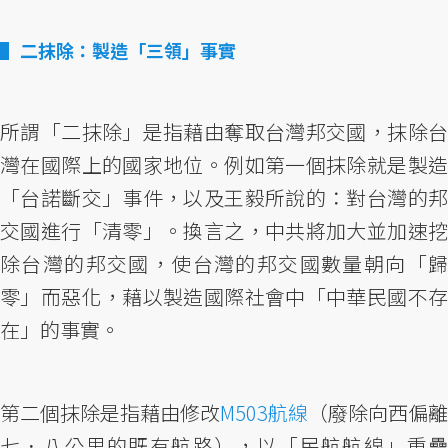
二抹除：製造「三領」事實
所謂「二抹除」是指藉由奪取台灣邦交國，抹除台
灣在國際上的國家地位。例如第一個抹除就是製造
「台諾斷交」事件，以及王毅所說的：對台灣的邦
交國進行「清零」。換言之，中共將加大並加速挖
除台灣的邦交國，使台灣的邦交國數量朝向「歸
零」而惡化，藉以製造國際社會中「中華民國不存
在」的事實。
第二個抹除是指藉由修改
M503航線
（廢除向西偏離
七．八公里的既有航路），以「民航航線」重疊