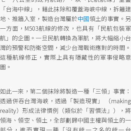
「台海中線」，藉此抹除和覆蓋海峽中線，拆籬建
地、推牆入室，製造台灣屬於
中國
領土的事實。
一方面，M503航線的修改，也具有「民航包裝軍
航」的企圖。一旦民航轉換為軍航，將大幅縮小台
灣的預警和防衛空間，減少台灣戰術應對的時間。
這種航線修正，實際上具有隱藏性的軍事侵略意
圖。
如此一來，第二個抹除將製造一種「三領」事實：
透過併吞台灣海峽，透過「製造現實」 （making
reality）形成法律慣例（類似於「習慣法」），將
領海、領空、領土，全部劃歸中國主權與領土的一
部分，進而實現一種「沒有統一之名的統一台