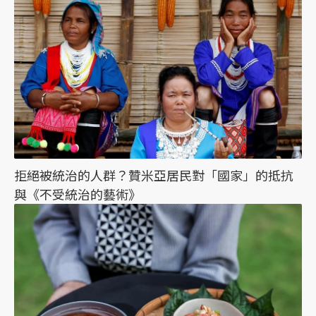
拒絕被統治的人群？贊米亞居民對「國家」的抵抗
與《不受統治的藝術》