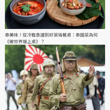
泰美味！從冷戰食譜到好萊塢餐桌：泰國菜為何
《被世界端上桌》？