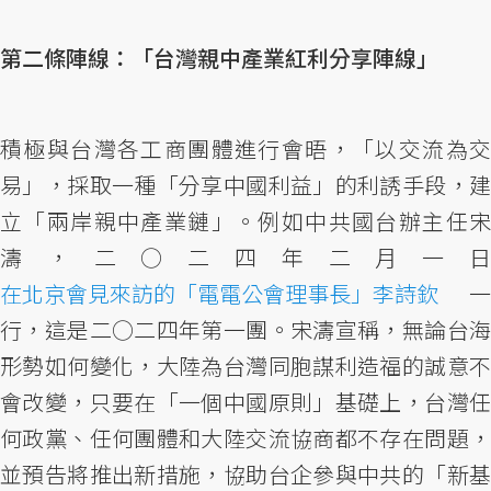
第二條陣線：「台灣親中產業紅利分享陣線」
積極與台灣各工商團體進行會晤，「以交流為交
易」，採取一種「分享中國利益」的利誘手段，建
立「兩岸親中產業鏈」。例如中共國台辦主任宋
濤，二○二四年二月一日
在北京會見來訪的「電電公會理事長」李詩欽
一
行，這是二○二四年第一團。宋濤宣稱，無論台海
形勢如何變化，大陸為台灣同胞謀利造福的誠意不
會改變，只要在「一個中國原則」基礎上，台灣任
何政黨、任何團體和大陸交流協商都不存在問題，
並預告將推出新措施，協助台企參與中共的「新基