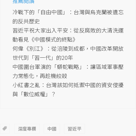
推薦閱讀
冷戰下的「自由中國」：台灣與烏克蘭被遺忘
的反共歷史
習近平祝大家出入平安：從反腐敗的大清洗運
動看見《中國模式的終點》
何偉《別江》：從涪陵到成都，中國改革開放
世代到「習一代」的20年
中國圍台軍演的「蟒蛇戰略」：讓區域軍事壓
力常態化，再趁機絞殺
小紅書之亂：台灣該如何抵禦中國的資安侵擾
與「數位威權」？
深度專欄
中國
習近平