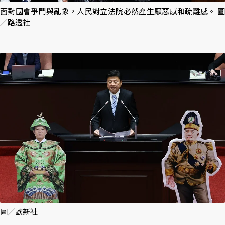
面對國會爭鬥與亂象，人民對立法院必然產生厭惡感和疏離感。 圖
／路透社
圖／歐新社