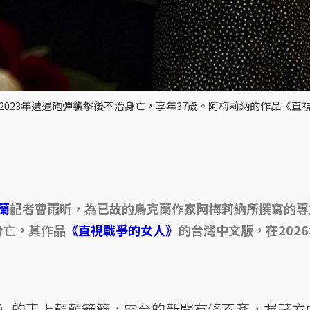
a），2023年遭遇砲彈襲擊後不治身亡，享年37歲。阿梅莉納的作品《直
蘭
記者曹雨昕，為已故的烏克蘭作家阿梅莉納所撰寫的專
身亡，其作品
《直視戰爭的女人》
的台灣中文版，在202
um）的車上顛顛簸簸，電台的新聞有條不紊，握著方