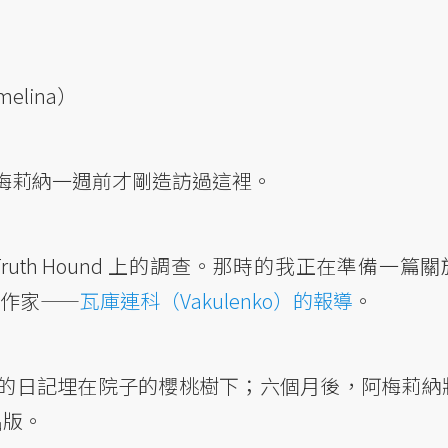
melina）
梅莉納一週前才剛造訪過這裡。
uth Hound 上的調查。那時的我正在準備一篇關
的作家——
瓦庫連科（Vakulenko）的報導
。
的日記埋在院子的櫻桃樹下；六個月後，阿梅莉納
出版。