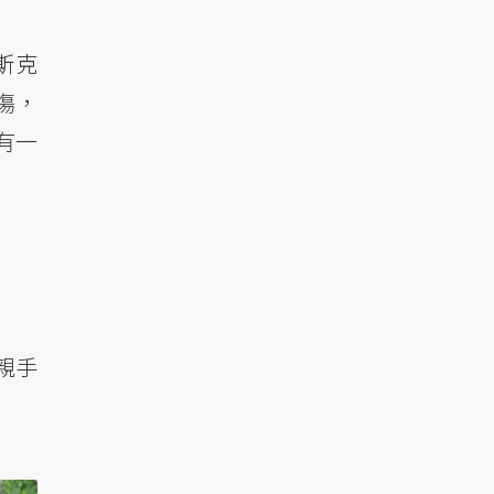
斯克
重傷，
有一
親手