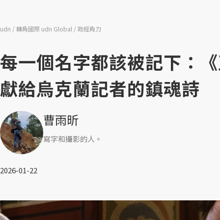
udn
轉角國際 udn Global
政經角力
每一個名字都該被記下：《
獻給烏克蘭記者的鎮魂詩
曹雨昕
寫字和攝影的人。
2026-01-22