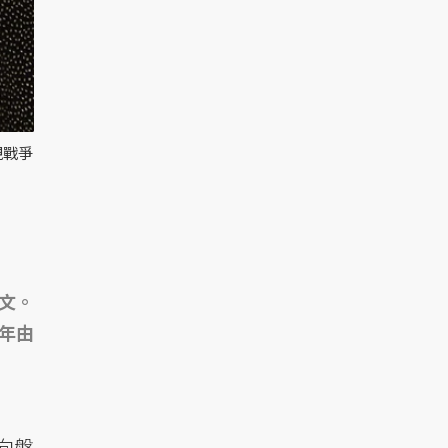
視戰爭
文。
6年由
向盤