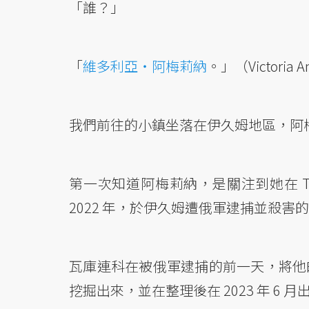
「誰？」
「
維多利亞・阿梅莉納
。」（Victoria A
我們前往的小鎮坐落在伊久姆地區，阿
第一次知道阿梅莉納，是關注到她在 Tr
2022 年，於伊久姆遭俄軍逮捕並殺害
瓦庫連科在被俄軍逮捕的前一天，將他
挖掘出來，並在整理後在 2023 年 6 月