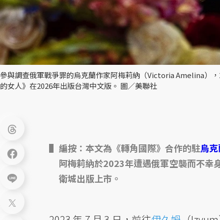
參與調查俄軍戰爭罪的烏克蘭作家阿梅莉納（Victoria Amelin
的女人》在2026年出版台灣中文版。 圖／美聯社
編按：本文為《轉角國際》合作的駐
烏克
阿梅莉納於2023年遭遇俄軍空襲而不幸
衛城出版上市。
2023 年 7 月 3 日，前往
伊久姆
（Izy