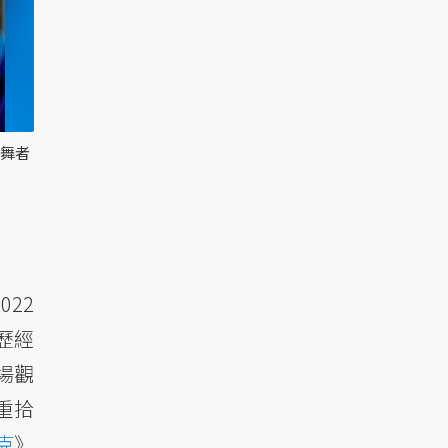
標舞者
22
。歷經
場觀
重拾
克
》