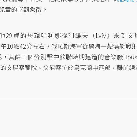
蘭兒童的堅韌象徵。
和他29歲的母親哈利娜從利維夫（Lviv）來到文
。上午10點42分左右，俄羅斯海軍從黑海一艘潛艇發射了
其餘三個分別擊中蘇聯時期建造的音樂廳House 
子所在的文尼察醫院。文尼察位於烏克蘭中西部，離前線