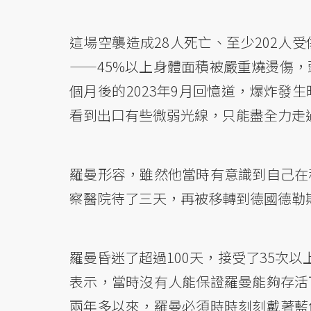
這場空襲造成28人死亡、至少202人
——45%以上身體面積被嚴重燒燙傷，
個月後的2023年9月回憶道，爆炸發
看到出口有些微弱光線，只能盡全力走
羅曼形容，雖然他當時有意識到自己在
察醫院待了三天，再被移轉到德國德勒
羅曼昏迷了超過100天，接受了35次以上
表示，當時沒有人能保證羅曼能夠存活
兩年多以來，羅曼必須時時刻刻戴著藍