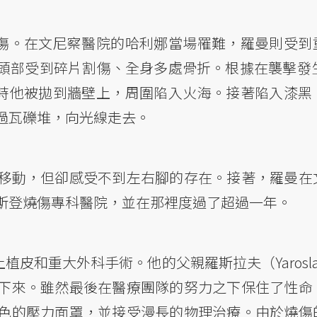
受傷。在文尼察醫院的哈利娜當場罹難，羅曼則受到
頭部受到碎片割傷、全身多處骨折。根據在襲擊發生
生時他被拋到牆壁上，周圍陷入火海。接著陷入漆黑
過瓦礫堆，向光線走去。
移動，但卻感受不到左右腳的存在。接著，羅曼在
斯登燒傷專科醫院，並在那裡度過了超過一年。
植皮和重大外科手術。他的父親羅斯拉夫（Yarosla
下來。雖然最後在醫療團隊的努力之下保住了性命
色的壓力面罩，並接受漫長的物理治療。由於燒傷