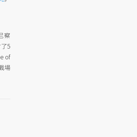
尼察
​​5
of
戰場