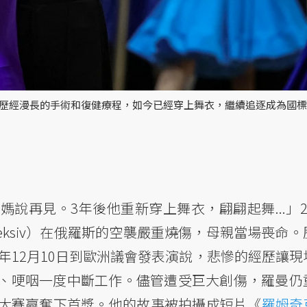
嚴重燒傷，歷經漫長的手術和復健療程，如今已經穿上舞衣，繼續追逐成為國
說再見。3年後他重新穿上舞衣，翩翩起舞...」20
Oleksiv）在俄羅斯的空襲嚴重燒傷，母親當場喪命
5年12月10日到歐洲議會發表演說，悲慘的經歷讓現
、哽咽一度中斷工作。儘管遭受巨大創傷，羅曼仍
大賽贏奪下首獎。他的故事被拍攝成短片《
羅姆奇