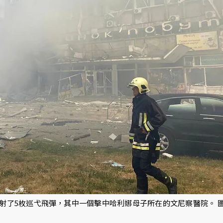
發射了​​5枚巡弋飛彈，其中一個擊中哈利娜母子所在的文尼察醫院。 