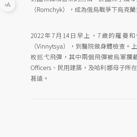
（Romchyk），成為俄烏戰爭下烏克
2022年7月14日早上，7歲的羅曼
（Vinnytsya），到醫院做身體檢查
枚巡弋飛彈，其中兩個飛彈被烏軍攔截，
Officers、民用建築，及哈利娜母
甚遠。