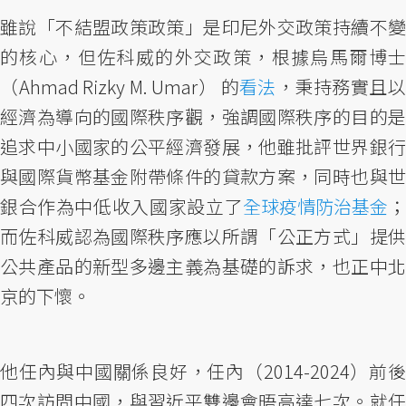
雖說「不結盟政策政策」是印尼外交政策持續不變
的核心，但佐科威的外交政策，根據烏馬爾博士
（Ahmad Rizky M. Umar） 的
看法
，秉持務實且
經濟為導向的國際秩序觀，強調國際秩序的目的是
追求中小國家的公平經濟發展，他雖批評世界銀行
與國際貨幣基金附帶條件的貸款方案，同時也與世
銀合作為中低收入國家設立了
全球疫情防治基金
；
而佐科威認為國際秩序應以所謂「公正方式」提供
公共產品的新型多邊主義為基礎的訴求，也正中北
京的下懷。
他任內與中國關係良好，任內（2014-2024）前後
四次訪問中國，與習近平雙邊會晤高達七次。就任