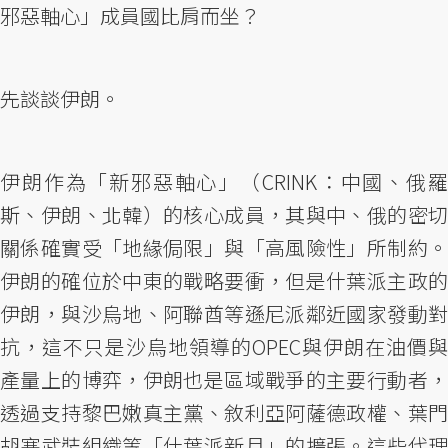
邪惡軸心」成員國比肩而坐？
先談談伊朗。
伊朗作為「新邪惡軸心」（CRINK：中國、俄羅
斯、伊朗、北韓）的核心成員，其與中、俄的密切
關係確實受「地緣侷限」與「高風險性」所制約。
伊朗的確位於中東的戰略要衝，但是什葉派主政的
伊朗，與沙烏地、阿聯酋等遜尼派鄰近國家發動對
抗，這不只是沙烏地領導的OPEC與伊朗在油價與
產量上的博弈，伊朗也是區域戰爭的主要行動者，
透過支持黎巴嫩真主黨、敘利亞阿薩德政權、葉門
胡塞武裝組織等「什葉派新月」的擴張。這些代理