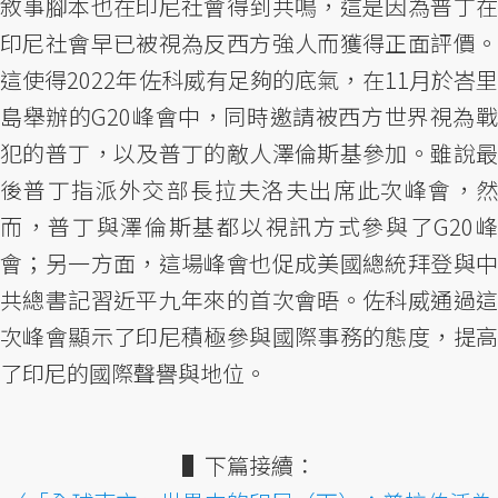
敘事腳本也在印尼社會得到共鳴，這是因為普丁在
印尼社會早已被視為反西方強人而獲得正面評價。
這使得2022年佐科威有足夠的底氣，在11月於峇里
島舉辦的G20峰會中，同時邀請被西方世界視為戰
犯的普丁，以及普丁的敵人澤倫斯基參加。雖說最
後普丁指派外交部長拉夫洛夫出席此次峰會，然
而，普丁與澤倫斯基都以視訊方式參與了G20峰
會；另一方面，這場峰會也促成美國總統拜登與中
共總書記習近平九年來的首次會晤。佐科威通過這
次峰會顯示了印尼積極參與國際事務的態度，提高
了印尼的國際聲譽與地位。
▌下篇接續：