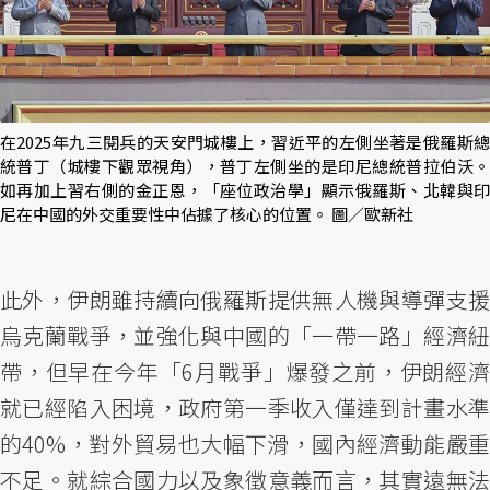
在2025年九三閱兵的天安門城樓上，習近平的左側坐著是俄羅斯總
統普丁（城樓下觀眾視角），普丁左側坐的是印尼總統普拉伯沃。
如再加上習右側的金正恩，「座位政治學」顯示俄羅斯、北韓與印
尼在中國的外交重要性中佔據了核心的位置。 圖／歐新社
此外，伊朗雖持續向俄羅斯提供無人機與導彈支援
烏克蘭戰爭，並強化與中國的「一帶一路」經濟紐
帶，但早在今年「6月戰爭」爆發之前，伊朗經濟
就已經陷入困境，政府第一季收入僅達到計畫水準
的40%，對外貿易也大幅下滑，國內經濟動能嚴重
不足。就綜合國力以及象徵意義而言，其實遠無法