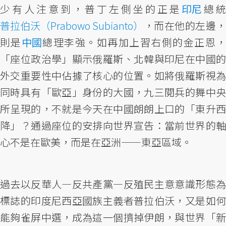
少有人注意到，普丁左側坐的正是
印尼
總統
普拉伯沃（Prabowo Subianto）
，而在他的左邊，
則是
中國
總理李強。如再加上習右側的金正恩
「座位政治學」顯示俄羅斯、北韓與印尼在中國的
外交重要性中佔據了核心的位置。如將俄羅斯視為
同時具有「歐亞」身份的大國，九三閱兵的舞中央
所呈現的，不就是今天在中國朗朗上口的「東升西
降」？通過座位的安排向世界宣告：當前世界的軸
心不是在歐美，而是在亞洲——東亞區域。
過去以反華人—反共產黨—反殖民主意意識形態為
標誌的印度尼西亞國族主義者普拉伯沃，又是如何
能夠雀屏中選，成為這一個擠掉伊朗，與世界「新