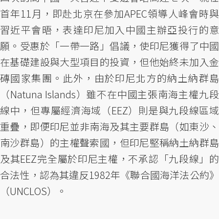
首年11月，即赴北京在參加APEC領導人峰會時與
習近平會晤，表達印尼加入中國主辦亞投行的意
願。受惠於「一帶一路」倡議，使印尼獲得了中國
在基礎建設與大型項目的投資，但他始終未加入金
磚國家集團。此外，由於印尼北方的納土納群島
（Natuna Islands）雖不在中國主張南海主權九段
線中，但專屬經濟海域（EEZ）則是與九段線區域
重疊，即便印尼並非南海及其主要群島（如東沙、
南沙群島）的主權聲索國，但印尼堅稱納土納群島
及其EEZ完全屬於印尼主權，不承認「九段線」的
合法性，認為其違反1982年《聯合國海洋法公約》
（UNCLOS）。