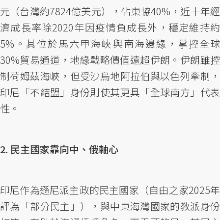
元（台灣約7824億美元），佔東協40%，近十年經
濟成長率除2020年因疫情負成長外，穩定維持約
5%。其位於馬六甲海峽與南海邊緣，掌控全球
30%貿易通道，地緣戰略價值遠超伊朗。伊朗雖控
制荷姆茲海峽，但受沙烏地阿拉伯與以色列牽制，
印尼「不結盟」身份則使其更具「全球南方」代表
性。
2. 民主國家靠向中、俄軸心
印尼作為遜尼派主政的民主國家（自由之家2025年
評為「部分民主」），與中東海灣國家的教派身份