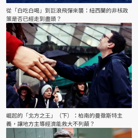
從「白吃白喝」到巨浪飛彈來襲：紐西蘭的非核政
策是否已經走到盡頭？
崛起的「北方之王」（下）：柏南的曼徹斯特主
義，讓地方主導經濟能救大不列顛？