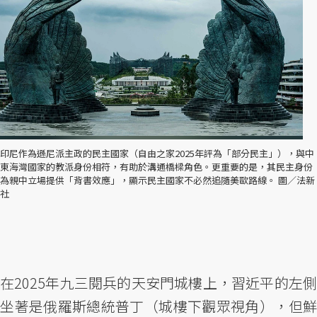
印尼作為遜尼派主政的民主國家（自由之家2025年評為「部分民主」），與中
東海灣國家的教派身份相符，有助於溝通橋樑角色。更重要的是，其民主身份
為親中立場提供「背書效應」，顯示民主國家不必然追隨美歐路線。 圖／法新
社
在2025年九三閱兵的天安門城樓上，習近平的左側
坐著是俄羅斯總統普丁（城樓下觀眾視角），但鮮