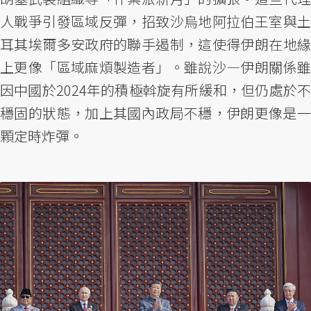
人戰爭引發區域反彈，招致沙烏地阿拉伯王室與土
耳其埃爾多安政府的聯手遏制，這使得伊朗在地緣
上更像「區域麻煩製造者」。雖說沙—伊朗關係雖
因中國於2024年的積極斡旋有所緩和，但仍處於不
穩固的狀態，加上其國內政局不穩，伊朗更像是一
顆定時炸彈。