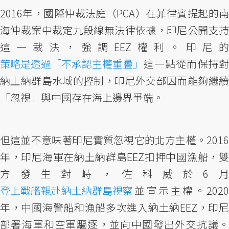
2016年，國際仲裁法庭（PCA）在菲律賓提起的南
海仲裁案中裁定九段線無法律依據，印尼公開支持
這一裁決，強調EEZ權利。印尼的
策略是透過「不承認主權重疊」
這一點從而保持對
納土納群島水域的控制，印尼外交部因而能夠繼續
「忽視」與中國存在海上邊界爭端。
但這並不意味著印尼實質忽視它的北方主權。2016
年，印尼海軍在納土納群島EEZ扣押中國漁船，雙
方發生對峙，佐科威於6月
登上戰艦親赴納土納群島視察
並宣示主權。2020
年，中國海警船和漁船多次進入納土納EEZ，印尼
部署海軍和空軍驅逐，並向中國發出外交抗議。