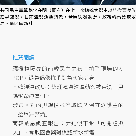
共同民主黨黨魁李在明（圖右）在上一次總統大選中以些微票差敗
給尹錫悅，目前聲勢遙遙領先，若無突發狀況，政權輪替幾成定
局。 圖／歐新社
推薦閱讀
應援棒照亮的南韓民主之夜：抗爭現場的K-
POP，從為偶像抗爭到為國家挺身
南韓混沌政局：總理韓悳洙彈劾案被否決…尹
錫悅命運為何？
涉嫌內亂的尹錫悅找誰取暖？保守派護主的
「選舉舞弊論」
南韓戒嚴調查報告：尹錫悅下令「可開槍抓
人」、奪取國會與對媒體斷水斷電