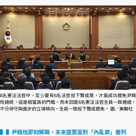
8名憲法法官中，至少要有6名法官投下贊成票，才能成功罷免尹錫
悅總統，這是相當高的門檻。而本回是8名憲法法官全員一致通過，
不分保守與進步的立場傾向，全員一致投下贊成罷免。 圖／美聯社
▌尹錫悅即刻解職，未來還要面對「內亂罪」審判