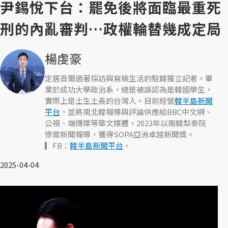
尹錫悅下台：罷免後將面臨最重死
刑的內亂審判…政權輪替幾成定局
楊虔豪
定居首爾過著採訪與寫稿生活的駐韓獨立記者。畢
業於成功大學政治系，總是被誤認為是韓國學生，
實際上是土生土長的台灣人。目前經營
韓半島新聞
平台
，並將南北韓報導與評論供應給BBC中文網、
公視、端傳媒等華文媒體。2023年以南韓梨泰院
慘案新聞報導，獲得SOPA亞洲卓越新聞獎。
▎FB：
韓半島新聞平台
。
2025-04-04