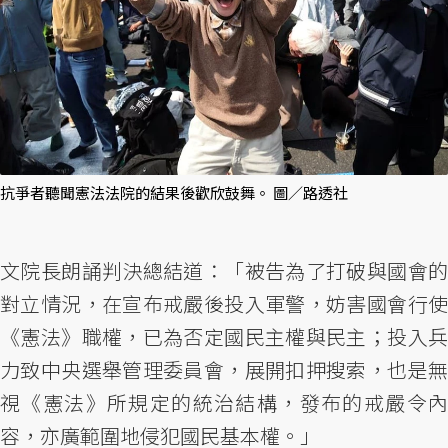
抗爭者聽聞憲法法院的結果後歡欣鼓舞。 圖／路透社
文院長朗誦判決總結道：「被告為了打破與國會的
對立情況，在宣布戒嚴後投入軍警，妨害國會行使
《憲法》職權，已為否定國民主權與民主；投入兵
力致中央選舉管理委員會，展開扣押搜索，也是無
視《憲法》所規定的統治結構，發布的戒嚴令內
容，亦廣範圍地侵犯國民基本權。」