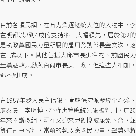
目前各項民調，在有力角逐總統大位的人物中，李
在明都以3到4成的支持率，大幅領先，居於第2的
是執政黨國民力量所屬的雇用勞動部長金文洙，落
在1成以下。其他包括大邱市長洪準杓、前國民力
量黨魁韓東勳與首爾市長吳世勳，但這些人相加，
都不到1成。
在1987年步入民主化後，南韓保守派歷經全斗煥、
盧泰愚、李明博、朴槿惠等總統先後被判刑，這20
年來不斷改組，現在又迎來尹錫悅被罷免下台，並
等待刑事審判，當前的執政黨國民力量，聲勢必將