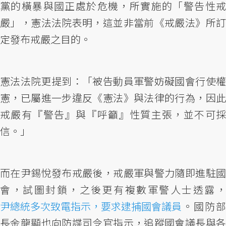
黨的橫暴與國正處於危機，所實施的「警告性戒
嚴」，憲法法院表明，這並非當前《戒嚴法》所訂
定發布戒嚴之目的。
憲法法院更提到：「被告動員軍警妨礙國會行使權
憲，已屬進一步違反《憲法》與法律的行為，因此
戒嚴有『警告』與『呼籲』性質主張，並不可採
信。」
而在尹錫悅發布戒嚴後，戒嚴軍與警力隨即進駐國
會，試圖封鎖，之後更有複數軍警人士透露，
尹總統多次致電指示，要求逮捕國會議員
。國防部
長金龍顯也向防諜司令官指示，追蹤國會議長與各