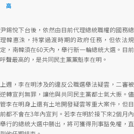
高
尹錫悅下台後，依然由目前代理總統職權的國務總
理韓悳洙，持掌過渡時期的政府任務，但依法規
定，南韓須在60天內，舉行新一輪總統大選。目前
呼聲最高的，是共同民主黨黨魁李在明。
上週，李在明涉及的違反公職選舉法疑雲，二審被
逆轉宣判無罪，讓他與共同民主黨都士氣大振。儘
管李在明身上還有土地開發疑雲等重大案件，但目
前都不會在3年內宣判。若李在明於接下來2個月內
舉行的總統大選中勝出，將可獲得刑事豁免權，直
到他任期結束。