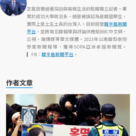
定居首爾過著採訪與寫稿生活的駐韓獨立記者。畢
業於成功大學政治系，總是被誤認為是韓國學生，
實際上是土生土長的台灣人。目前經營
韓半島新聞
平台
，並將南北韓報導與評論供應給BBC中文網、
公視、端傳媒等華文媒體。2023年以南韓梨泰院
慘案新聞報導，獲得SOPA亞洲卓越新聞獎。
▎FB：
韓半島新聞平台
。
作者文章