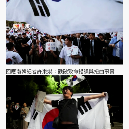
回應南韓記者許東爀：戳破致命錯誤與扭曲事實