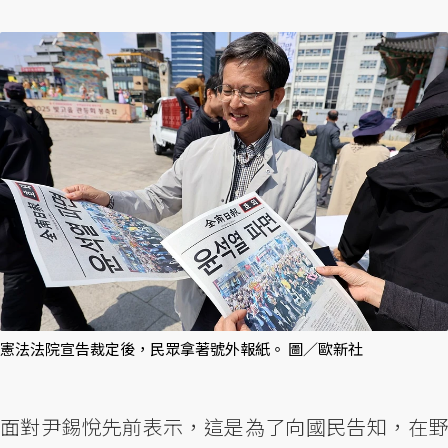
憲法法院宣告裁定後，民眾拿著號外報紙。 圖／歐新社
面對尹錫悅先前表示，這是為了向國民告知，在野