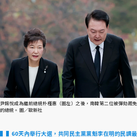
尹錫悅成為繼前總統朴槿惠（圖左）之後，南韓第二位被彈劾罷免
的總統。 圖／歐新社
▌60天內舉行大選，共同民主黨黨魁李在明的民調最