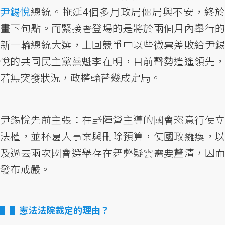
尹錫悅
總統。拖延4個多月政局僵局與不安，終於
畫下句點。而緊接著登場的是將於兩個月內舉行的
新一輪總統大選，上回競爭中以些微票差敗給尹錫
悅的共同民主黨黨魁李在明，目前聲勢遙遙領先，
若無突發狀況，政權輪替幾成定局。
尹錫悅先前主張：在野陣營主導的國會恣意行使立
法權，並杯葛人事案與刪除預算，使國政癱瘓，以
及過去兩次國會選舉存在舞弊疑雲需要釐清，因而
發布戒嚴。
▌憲法法院裁定的理由？