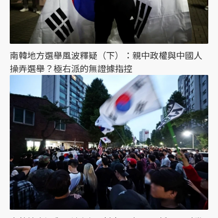
南韓地方選舉風波釋疑（下）：親中政權與中國人
操弄選舉？極右派的無證據指控