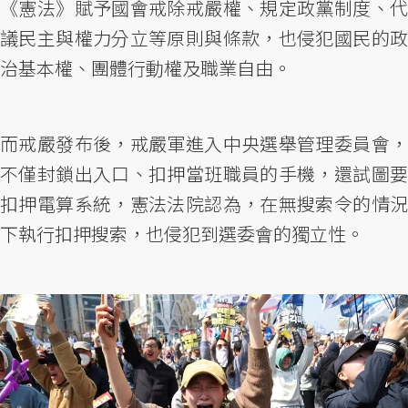
《憲法》賦予國會戒除戒嚴權、規定政黨制度、代
議民主與權力分立等原則與條款，也侵犯國民的政
治基本權、團體行動權及職業自由。
而戒嚴發布後，戒嚴軍進入中央選舉管理委員會，
不僅封鎖出入口、扣押當班職員的手機，還試圖要
扣押電算系統，憲法法院認為，在無搜索令的情況
下執行扣押搜索，也侵犯到選委會的獨立性。