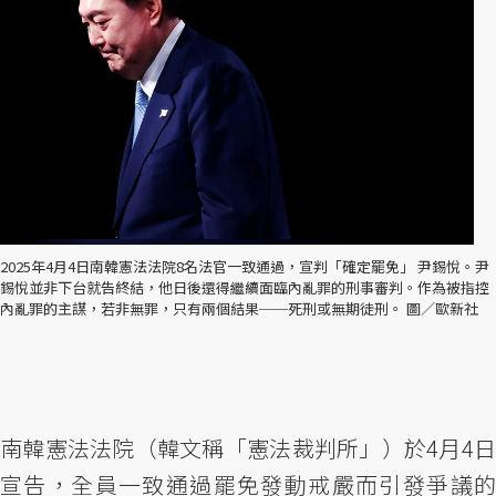
2025年4月4日南韓憲法法院8名法官一致通過，宣判「確定罷免」 尹錫悅。尹
錫悅並非下台就告終結，他日後還得繼續面臨內亂罪的刑事審判。作為被指控
內亂罪的主謀，若非無罪，只有兩個結果──死刑或無期徒刑。 圖／歐新社
南韓憲法法院（韓文稱「憲法裁判所」）於4月4日
宣告，全員一致通過罷免發動戒嚴而引發爭議的