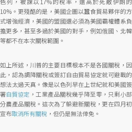
色列，被課以17%的稅率，還高於死敵伊朗的
10%。更殘酷的是，美國企圖以蠶食貿易夥伴的方
式增強經濟，美國的盟國還必須為美國霸權體系負
擔更多，甚至多過於美國的對手，例如俄國、北韓
等都不在本次關稅範圍。
如上所述，川普的主要目標根本不是各國關稅，因
此，認為調降關稅或簽訂自由貿易協定就可避戰的
想法太過天真。像是以色列早在上世紀就和美國簽
署
自貿協定
，工業產品關稅幾乎降至零，只剩小
分農產品關稅。這次為了躲避新關稅，更在四月初
宣布
取消所有關稅
，但仍是無法倖免。