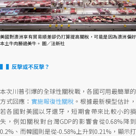
美國對澳洲享有貿易順差卻仍打算提高關稅，可能是因為澳洲偏好
本土牛肉勝過美牛。 圖／法新社
▌反擊或不反擊？
本次川普引爆的全球性關稅戰，各國可用最簡單的
方式回應：
實施報復性關稅
。根據最新模型估計
若各國對美國以牙還牙，短期會帶來比較小的損
失，例如關稅對台灣GDP的影響會從0.68%降到
0.2%、而韓國則是從-0.58%上升到0.21%，顯示打