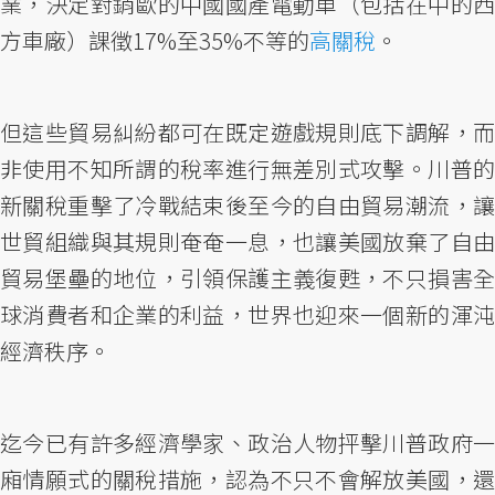
業，決定對銷歐的中國國產電動車（包括在中的西
方車廠）課徵17%至35%不等的
高關稅
。
但這些貿易糾紛都可在既定遊戲規則底下調解，而
非使用不知所謂的稅率進行無差別式攻擊。川普的
新關稅重擊了冷戰結束後至今的自由貿易潮流，讓
世貿組織與其規則奄奄一息，也讓美國放棄了自由
貿易堡壘的地位，引領保護主義復甦，不只損害全
球消費者和企業的利益，世界也迎來一個新的渾沌
經濟秩序。
迄今已有許多經濟學家、政治人物抨擊川普政府一
廂情願式的關稅措施，認為不只不會解放美國，還