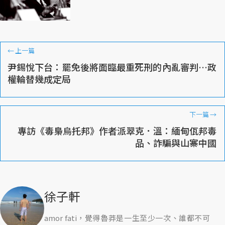
←
上一篇
尹錫悅下台：罷免後將面臨最重死刑的內亂審判…政
權輪替幾成定局
下一篇
→
專訪《毒梟烏托邦》作者派翠克．溫：緬甸佤邦毒
品、詐騙與山寨中國
徐子軒
amor fati，覺得魯莽是一生至少一次、誰都不可