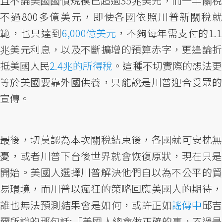
且不論美國國債規模已超過35兆美元，而一年關稅
不過800多億美元，即使各國依照川普新關稅就
範，也只達到
6,000億美元
，不夠每年需支付的1.1
兆美元利息，以及不斷擴增的預算赤字，更遑論折
抵美國人民
2.4兆的所得稅
。這種不切實際的想法更
等於美國要靠外國供養，只能說是川普迎合受眾的
宣傳。
最後，切莫認為本次關稅結束後，各國就可安枕無
憂，或者川普下台後世界就會恢復原狀，現在只是
開始。美國人選擇川普解決他們自以為不公平的貿
易環境，而川普以瘋狂的策略回應美國人的期待，
誰也無法預測結果會是如何，或許正如
謠傳中
邱
爾所說的那句話:「美國人總會做正確的事，不過是