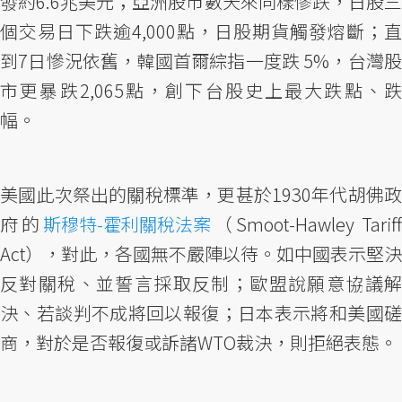
發約6.6兆美元；亞洲股市數天來同樣慘跌，日股三
個交易日下跌逾4,000點，日股期貨觸發熔斷；直
到7日慘況依舊，韓國首爾綜指一度跌 5%，台灣股
市更暴跌2,065點，創下台股史上最大跌點、跌
幅。
美國此次祭出的關稅標準，更甚於1930年代胡佛政
府的
斯穆特-霍利關稅法案
（Smoot-Hawley Tariff
Act），對此，各國無不嚴陣以待。如中國表示堅決
反對關稅、並誓言採取反制；歐盟說願意協議解
決、若談判不成將回以報復；日本表示將和美國磋
商，對於是否報復或訴諸WTO裁決，則拒絕表態。