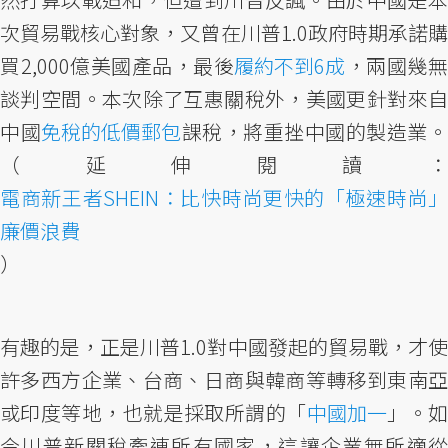
次貿易戰核心對象，又曾在川普1.0政府時期承諾購
買2,000億美國產品，最後
履約不到6成
，兩國幾
談判空間。本次除了互惠關稅外，美國更針對來自
中國
免稅的低價郵包
課稅，將重挫中國的製造業
（延伸閱讀：
電商新王者SHEIN：比快時尚更快的「極速時尚」
廉價浪費
）
有趣的是，正是川普1.0對中國發起的貿易戰，才使
許多西方企業、台商、日商與韓商等轉移到東南亞
或印度等地，也就是採取所謂的「
中國加一
」。
今川普新關稅牽連所有國家，這讓企業無所適從