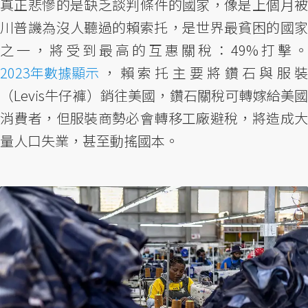
真正悲慘的是缺乏談判條件的國家，像是上個月被
川普譏為沒人聽過的賴索托，是世界最貧困的國家
之一，將受到最高的互惠關稅：49%打擊。
2023年數據顯示
，賴索托主要將鑽石與服裝
（Levis牛仔褲）銷往美國，鑽石關稅可轉嫁給美國
消費者，但服裝商勢必會轉移工廠避稅，將造成大
量人口失業，甚至動搖國本。