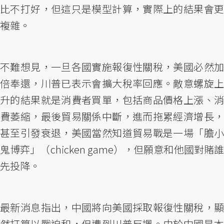
比不打好，但這只是模型計算，實際上的結果會更
複雜。
不難想見，一旦各國實施報復性關稅，美國必然加
倍奉還，川普已表示會擴大稅率回應。敵意螺旋上
升的結果就是消費者買單，包括商品價格上漲、消
費萎縮，最後貿易關係中斷，進而拖累經濟增長，
甚至引發衰退，美國當然知道貿易戰是一場「膽小
鬼博弈」（chicken game），但願意和他國對賭誰
先投降。
最新消息指出，中國將向美國採取報復性關稅，顯
然打算以戰迫和，但遭到川普反諷。由於中國是本