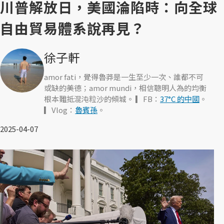
川普解放日，美國淪陷時：向全球
自由貿易體系說再見？
徐子軒
amor fati，覺得魯莽是一生至少一次、誰都不可
或缺的美德；amor mundi，相信聰明人為的均衡
根本難抵混沌粒沙的傾城。 ▎FB：
37°C 的中國
。
▎Vlog：
魯賓孫
。
2025-04-07