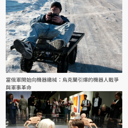
當俄軍開始向機器繳械：烏克蘭引爆的機器人戰爭
與軍事革命