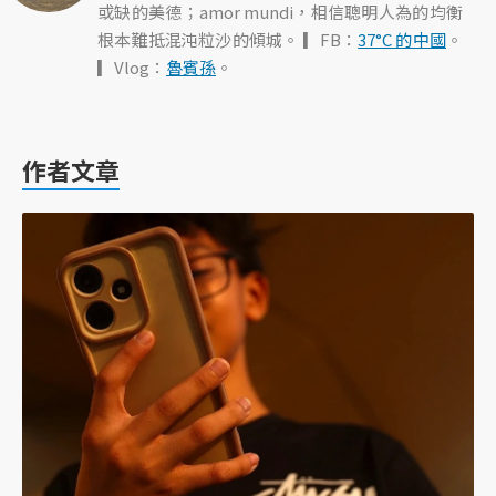
或缺的美德；amor mundi，相信聰明人為的均衡
根本難抵混沌粒沙的傾城。 ▎FB：
37°C 的中國
。
▎Vlog：
魯賓孫
。
作者文章