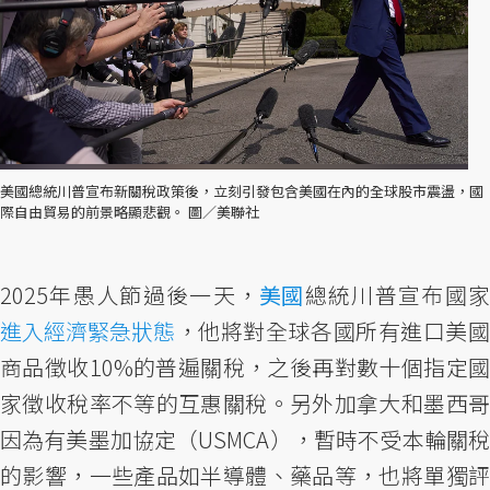
美國總統川普宣布新關稅政策後，立刻引發包含美國在內的全球股市震盪，國
際自由貿易的前景略顯悲觀。 圖／美聯社
2025年愚人節過後一天，
美國
總統川普宣布國
進入經濟緊急狀態
，他將對全球各國所有進口美國
商品徵收10%的普遍關稅，之後再對數十個指定國
家徵收稅率不等的互惠關稅。另外加拿大和墨西哥
因為有美墨加協定（USMCA），暫時不受本輪關稅
的影響，一些產品如半導體、藥品等，也將單獨評