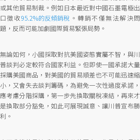
或其他貿易制裁。例如日本最近對中國石墨電極出
口徵收
95.2%的反傾銷稅
。轉銷不僅無法解決
題，反而可能加劇國際貿易緊張局勢。
無論如何，小國採取對抗美國姿態實屬不智，與川
普談判必定較符合國家利益。但即使一國承諾大量
採購美國商品，對美國的貿易順差也不可能迅速縮
小，又會失去談判籌碼，為避免一次性過度承諾，
應考慮分階採購，第一步先換取關稅凍結，再來才
是換取部分豁免，如此可展現誠意、讓川普宣布勝
利。