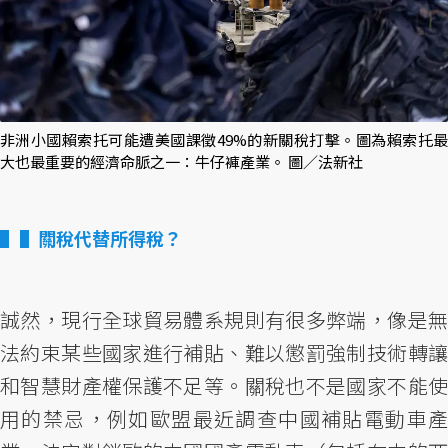
非洲小國賴索托可能遭美國課徵49%的新關稅打擊。圖為賴索托最
大也最重要的經濟命脈之一：牛仔褲產業。 圖／法新社
▌關稅代替所得稅？
誠然，現行全球貿易體系規則有很多弊端，像是無
法約束某些國家進行補貼、難以懲罰強制技術轉讓
和智慧財產權保護不足等。關稅也不是國家不能使
用的禁忌，例如歐盟最近調查中國補貼電動車產