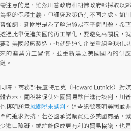
需注意的是，雖然川普政府和胡佛政府都採取以鄰
為壑的保護主義，但細究政策仍有不同之處。如川
普強調，新關稅是為了解決貿易不平衡問題，希望
透過此舉促進美國的再工業化，要避免高關稅，就
要到美國設廠製造，也就是迫使企業重組全球化以
來的產業分工習慣，並重新建立美國國內的供應
鏈。
同時，商務部長盧特尼克（Howard Lutnick）對媒
體表示，關稅將促使外國貿易夥伴進行談判，川普
也挑明願意
就關稅來談判
。這些訊號表明美國並非
單純追求對抗，若各國承諾購買更多美國商品，減
少進口障礙，或許能促成更有利的貿易協議，也是