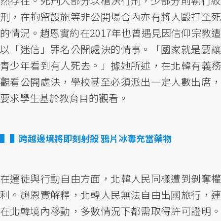
然存在。死刑大部分以槍決行刑，少部分則執行絞
刑，在拘留設施等非公開場合內亦有將人毆打至死
的情況。趙恩實約在2017年也曾遇見因信仰宗教遭
以「迷信」罪名公開處決的情事。「國家就是要讓
青少年看到有人死去。」據她所述，在北韓有義務
觀看公開處決，學校甚至必須派出一定人數出席，
要求學生基於教育目的觀看。
▌跨越邊境將即刻射殺 鴉片冰毒充當藥物
在遷徙與行動自由方面，北韓人民同樣遭到剝奪權
利。趙恩實解釋，北韓人民無法自由出國旅行，連
在北韓境內移動，多數情況下都需取得許可證明。