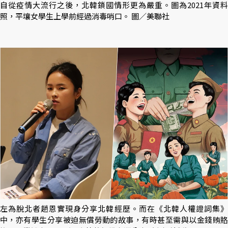
自從疫情大流行之後，北韓鎖國情形更為嚴重。圖為2021年資料
照，平壤女學生上學前經過消毒哨口。 圖／美聯社
左為脫北者趙恩實現身分享北韓經歷。而在《北韓人權證詞集》
中，亦有學生分享被迫無償勞動的故事，有時甚至需與以金錢賄賂