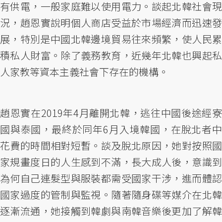
有供電，一般家庭難以使用電力。談起北韓社會現
況，趙恩實說明個人商店受益於市場經濟而迅速發
展，特別是中國北韓邊境貿易往來頻繁，使人民累
積私人財富。除了義務教育，近幾年北韓也興起私
人家教等資本主義社會下存在的機構。
趙恩實在2019年4月離開北韓，逃往中國後途經寮
國與泰國，最終於同年6月入境韓國，在脫北者中
花費的時間相對短暫。談及脫北原因，她對按照國
家規畫度日的人生感到不滿，長大成人後，意識到
為何自己連髮型與服裝都需受國家干涉，進而體認
國家過度的管制與監視。隨著隨身碟等媒介在北韓
逐漸流通，她接觸到韓劇與南韓音樂後更加了解韓