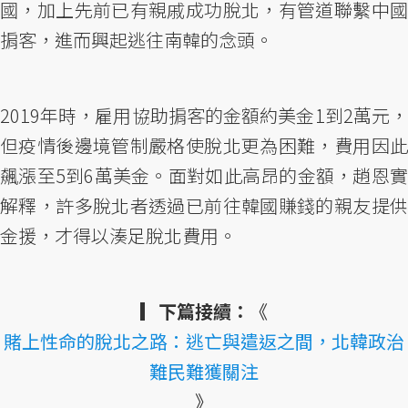
國，加上先前已有親戚成功脫北，有管道聯繫中國
掮客，進而興起逃往南韓的念頭。
2019年時，雇用協助掮客的金額約美金1到2萬元，
但疫情後邊境管制嚴格使脫北更為困難，費用因此
飆漲至5到6萬美金。面對如此高昂的金額，趙恩實
解釋，許多脫北者透過已前往韓國賺錢的親友提供
金援，才得以湊足脫北費用。
▎下篇接續：
《
賭上性命的脫北之路：逃亡與遣返之間，北韓政治
難民難獲關注
》