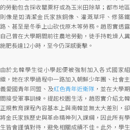
的勞動包含採收罌粟籽或為玉米田除草；都市地區
則像是如清潔金氏家族銅像、灌溉草坪、修築鐵
路、甚至是冬季上山砍伐原木等勞務。趙恩實透露
自己曾在大學期間前往農地勞動，徒手持乾燥人糞
施肥長達12小時，至今仍深感衝擊。
由於北韓學生從小學起便被強制加入各式國家組
織，她在求學過程中一路加入朝鮮少年團、社會主
義愛國青年同盟、及
紅色青年近衛隊
，並在大學
間接受軍事訓練。提起校園生活，趙恩實介紹北韓
正規教育課程內容基本上與南韓並無太大差別，卻
將金氏家族歷史與革命精神列入課綱，因此所有學
生皆會謹慎對待，避免相關成績不佳。此外，學生