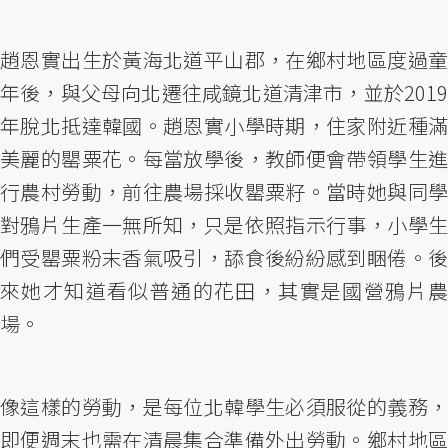
趙恩實出生於黃海北道平山郡，在鄉村地區度過童
年後，與父母向北遷往咸鏡北道清津市，並於2019
年脫北抵達韓國。趙恩實小學時期，住家附近種滿
美麗的罌粟花。每當放學後，教師便會帶領學生進
行農村勞動，前往農場採收罌粟籽。當時她與同學
對鴉片生產一無所知，只是依照指示行事，小學生
們受罌粟粉末香氣吸引，舔食後紛紛感到睏倦。後
來她才知道看似普通的花田，其實是國營鴉片農
場。
像這樣的勞動，是每位北韓學生必須服從的義務，
即便週末也需在清晨集合準備外出勞動。鄉村地區