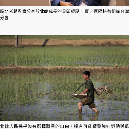
脫北者趙恩實分享於北韓成長的見聞經歷。 圖／國際特赦組織台灣
分會
北韓人民幾乎沒有選擇職業的自由，還有可能遭受強迫勞動與低