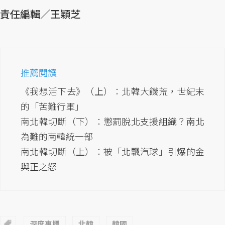
責任編輯／王穎芝
推薦閱讀
《我想活下去》（上）：北韓大饑荒，世紀末
的「苦難行軍」
南北韓切斷（下）：懲罰脫北支援組織？南北
為難的南韓統一部
南北韓切斷（上）：被「北飄汽球」引爆的金
與正之怒
深度專欄
北韓
韓國