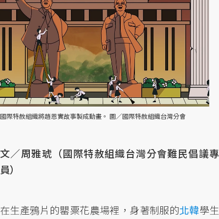
國際特赦組織將趙恩實故事製成動畫。 圖／國際特赦組織台灣分會
文／周雅琥（國際特赦組織台灣分會難民倡議專
員）
在生產鴉片的罌粟花農場裡，身著制服的
北韓
學