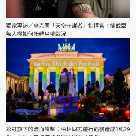
獨家專訪／烏克蘭「天空守護者」指揮官：攔截型
無人機如何扭轉烏俄戰況
彩虹旗下的流血攻擊：柏林同志遊行遇襲造成1死29