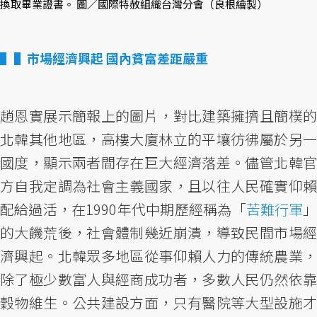
換取畢業證書。 圖／國際特赦組織台灣分會（良根繪製）
▌市場經濟興起 國內貧富差距嚴重
趙恩實展示簡報上的圖片，對比建築擁擠且簡樸的
北韓其他地區，高樓大廈林立的平壤彷彿屬於另一
國度，顯示兩者間存在巨大經濟落差。儘管北韓官
方自我定調為社會主義國家，且以往人民確實仰賴
配給過活，在1990年代中期歷經稱為「
苦難行軍
的大饑荒後，社會體制幾近崩潰，導致民間市場經
濟興起。北韓眾多地區從事仰賴人力的傳統農業，
除了極少數富人與經商成功者，多數人民仍然依靠
穀物維生。公共建設方面，只有醫院等大型設施才