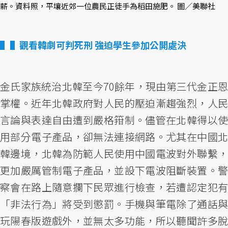
薪。資料照，平壤近郊一位農民正徒手為稻田施肥。 圖／美聯社
▌觀看韓劇可判死刑 強迫學生參加公開處決
金氏家族統治北韓至今70餘年，現由第三代金正恩
掌權。近年北韓政府對人民的壓迫漸趨強烈，人民
言論與表達自由遭到嚴格箝制。儘管在北韓得以使
用部分電子產品，卻無法連接網路。尤其在中國北
韓邊境，北韓為防範人民使用中國電波對外聯繫，
更加嚴厲管制電子產品，並設下電波阻斷裝置。警
察會在路上隨意攔下民眾進行檢查，若遭認定犯有
「非法行為」將受到懲罰。手機與筆電除了通話與
玩陽春版遊戲外，並無太多功能，所以聽聞許多脫