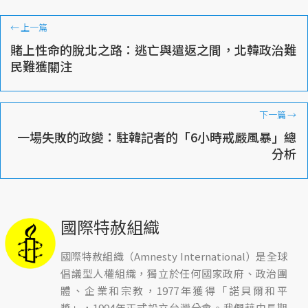
←
上一篇
賭上性命的脫北之路：逃亡與遣返之間，北韓政治難
民難獲關注
下一篇
→
一場失敗的政變：駐韓記者的「6小時戒嚴風暴」總
分析
國際特赦組織
國際特赦組織（Amnesty International）是全球
倡議型人權組織，獨立於任何國家政府、政治團
體、企業和宗教，1977年獲得「諾貝爾和平
獎」，1994年正式設立台灣分會。我們藉由長期