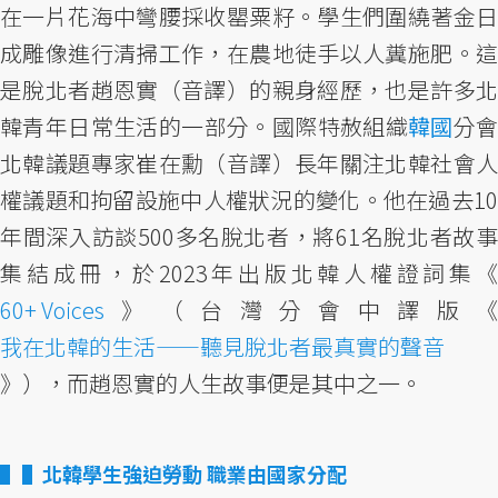
在一片花海中彎腰採收罌粟籽。學生們圍繞著金日
成雕像進行清掃工作，在農地徒手以人糞施肥。這
是脫北者趙恩實（音譯）的親身經歷，也是許多北
韓青年日常生活的一部分。國際特赦組織
韓國
分
北韓議題專家崔在勳（音譯）長年關注北韓社會人
權議題和拘留設施中人權狀況的變化。他在過去10
年間深入訪談500多名脫北者，將61名脫北者故事
集結成冊，於2023年出版北韓人權證詞集《
60+ Voices
》（台灣分會中譯版《
我在北韓的生活——聽見脫北者最真實的聲音
》），而趙恩實的人生故事便是其中之一。
▌北韓學生強迫勞動 職業由國家分配