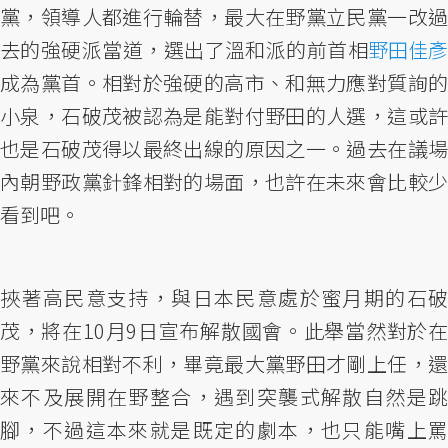
黨，領導人都進行輪替，最大在野黨立民黨一改過
去的強硬派當道，選出了溫和派的前首相
野田佳彥
成為黨首。相對於強硬的高市、和無力應對質詢的
小泉，石破茂被認為是能對付野田的人選，這或許
也是石破茂得以最終出線的原因之一。過去在議場
內朝野政黨針鋒相對的場面，也許在未來會比較少
看到吧。
挾著高民意支持，與日本民意處於蜜月期的石破
茂，將在10月9日宣布解散國會。此舉當然對於在
野黨來說相對不利，畢竟最大黨野田才剛上任，還
來不及展開在野整合，遇到突襲式解散自然是跳
腳，不過這本來就是既定的劇本，也只能嘴上罵