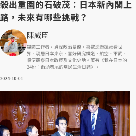
殺出重圍的石破茂：日本新內閣上
路，未來有哪些挑戰？
陳威臣
媒體工作者，資深政治幕僚，喜歡透過鏡頭看世
界，現居日本東京，喜好研究鐵道、航空、軍武，
順便觀察日本政經及文化史地。著有《我在日本的
24hr：街頭巷尾的常民生活日誌》。
2024-10-01