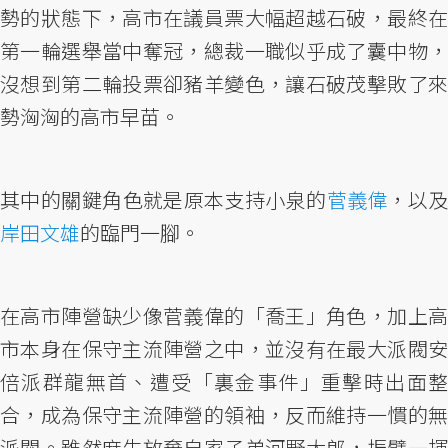
勢的狀態下，高市在議員票大幅超越石破，最終在
第一輪選舉當中奪冠，總裁一職似乎成了囊中物，
沒想到第二輪投票卻豬羊變色，讓石破茂擊敗了來
勢洶洶的高市早苗。
其中的關鍵角色就是原本支持小泉的
菅義偉
，以
岸田文雄
的臨門一腳。
在高市陣營缺少像菅義偉的「喬王」角色，加上高
市本身在保守主流陣營之中，並沒有在最大派閥安
倍派群龍無首、遭受「裏金事件」重擊時出面整
合，成為保守主流陣營的領袖，反而維持一慣的無
派閥。雖然麻生放棄自家子弟河野太郎，振臂一揮