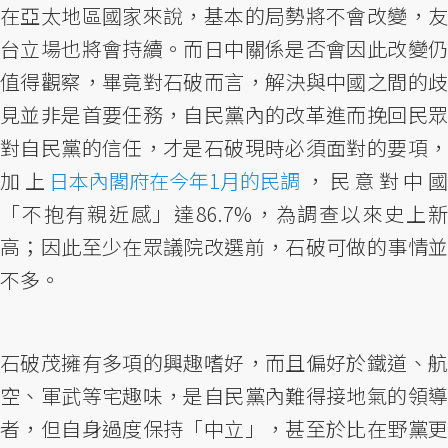
在亞太地區國家來說，基本的局勢將不會改變，友
台立場也將會持續。而日中關係是否會因此改變仍
值得觀察，畢竟對石破而言，解決與中國之間的歧
見並非是首要任務，自民黨內的改革進而挽回民眾
對自民黨的信任，才是石破現時必須面對的要項，
加上
日本內閣府在今年1月的民調
，民意對中國
「不抱有親近感」達86.7%，為調查以來史上新
高；因此至少在眾議院改選前，石破可做的事情並
不多。
石破茂擁有多項的興趣嗜好，而且偏好於鐵道、航
空、軍武等宅趣味，是自民黨內難得接地氣的領導
者，但自身過度保持「中立」，甚至於比在野黨更