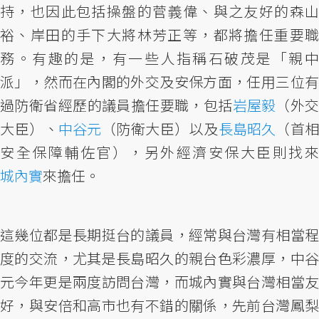
持，也因此包括操盤的菅義偉、與之友好的森山
裕、岸田的手下大將林芳正等，都將擔任重要職
務。有趣的是，有一些人指稱石破茂是「親中
派」，然而在內閣的外交及安保方面，任用三位有
過防衛省經歷的議員擔任要職，包括
岩屋毅
（外
大臣）、
中谷元
（防衛大臣）以及
長島昭久
（首相
安全保障輔佐官），另外經濟安保大臣則找來
城內實
來擔任。
這幾位都是長期挺台的議員，經常與台灣有相當程
度的交流，尤其是長島昭久的親台色彩濃厚，中谷
元今年更是兩度訪問台灣，而城內實與台灣相當友
好，與安倍和高市也有不錯的關係，先前台灣鳳梨