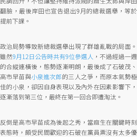
民調回升，不但讓堅持維持派閥的麻生太郎與岸田
翻臉，最後岸田也宣告退出9月的總裁選舉，等於
提前下課。
政治局勢導致新總裁選舉出現了群雄亂戰的局面。
雖然
9月12日公告時共有9位參選人
，不過經過一
的合縱連橫後，態勢逐漸明朗，最後成了石破茂、
高市早苗與
小泉進次郎
的三人之爭，而原本氣勢
佳的小泉，卻因自身表現以及內外在因素影響下，
逐漸落到第三位，最終在第一回合即遭淘汰。
反倒是高市早苗成為後起之秀，當麻生在關鍵時刻
表態時，頗受民間歡迎的石破在黨員票沒有太多優