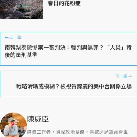
春日的花粉症
←
上一篇
南韓梨泰院慘案一審判決：輕判與無罪？「人災」背
後的量刑基準
下一篇
→
戰略清晰或模糊？檢視賀錦麗的美中台關係立場
陳威臣
媒體工作者，資深政治幕僚，喜歡透過鏡頭看世