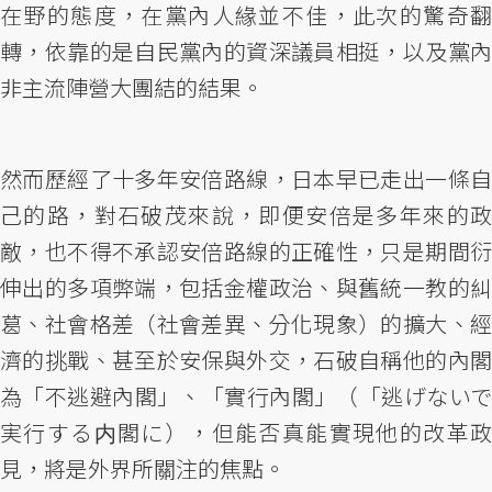
在野的態度，在黨內人緣並不佳，此次的驚奇翻
轉，依靠的是自民黨內的資深議員相挺，以及黨內
非主流陣營大團結的結果。
然而歷經了十多年安倍路線，日本早已走出一條自
己的路，對石破茂來說，即便安倍是多年來的政
敵，也不得不承認安倍路線的正確性，只是期間衍
伸出的多項弊端，包括金權政治、與舊統一教的糾
葛、社會格差（社會差異、分化現象）的擴大、經
濟的挑戰、甚至於安保與外交，石破自稱他的內閣
為「不逃避內閣」、「實行內閣」（「逃げないで
実行する内閣に），但能否真能實現他的改革政
見，將是外界所關注的焦點。