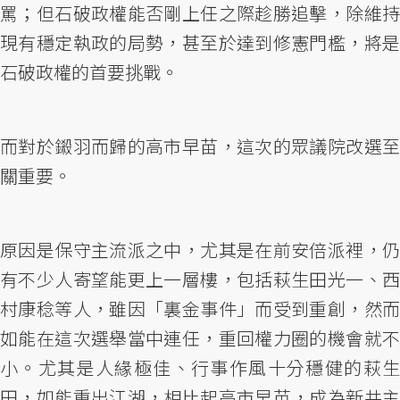
罵；但石破政權能否剛上任之際趁勝追擊，除維持
現有穩定執政的局勢，甚至於達到修憲門檻，將是
石破政權的首要挑戰。
而對於鎩羽而歸的高市早苗，這次的眾議院改選至
關重要。
原因是保守主流派之中，尤其是在前安倍派裡，仍
有不少人寄望能更上一層樓，包括萩生田光一、西
村康稔等人，雖因「裏金事件」而受到重創，然而
如能在這次選舉當中連任，重回權力圈的機會就不
小。尤其是人緣極佳、行事作風十分穩健的萩生
田，如能重出江湖，相比起高市早苗，成為新共主