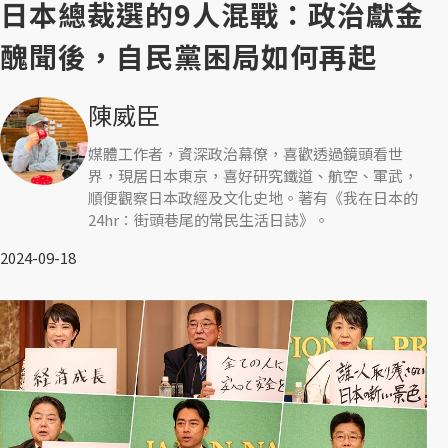
日本總裁選的9人混戰：政治獻金
醜聞後，自民黨困局如何再起
陳威臣
媒體工作者，資深政治幕僚，喜歡透過鏡頭看世
界，現居日本東京，喜好研究鐵道、航空、軍武，
順便觀察日本政經及文化史地。著有《我在日本的
24hr：街頭巷尾的常民生活日誌》。
2024-09-18