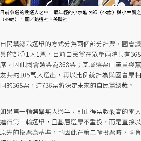
目前參選的候選人之中，最年輕的小泉進次郎（43歲）與小林鷹之
（49歲）。 圖／路透社、美聯社
自民黨總裁選舉的方式分為兩個部分計票，國會議
員的部分1人1票，目前自民黨在眾參兩院共有368
席，因此國會選票為368票；基層選票由黨員與黨
友共約105萬人選出，再以比例統計為與國會票相
同的368票，這736票將決定未來的自民黨總裁。
如果第一輪選舉無人過半，則由得票數最高的兩人
進行第二輪選舉，且基層選票不重投，而是直接以
原先的投票為基準，也因此在第二輪投票時，國會