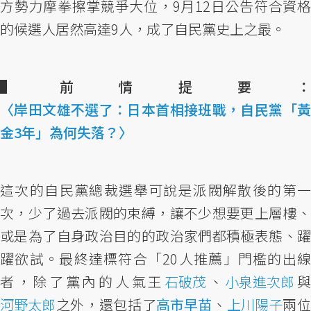
方勢力摩拳擦掌競爭大位，9月12日公告符合資格
的候選人居然高達9人，成了自民黨史上之最。
▌前情提要：
〈岸田文雄不選了：日本首相接班戰，自民黨「黃
金3年」為何失落？〉
這次的自民黨總裁選舉可說是派閥解散後的第一
次，少了過去派閥的束縛，讓不少想要更上層樓、
或是為了自身政治目的的政治家們都積極表態、躍
躍欲試。最終達標符合「20人推薦」門檻的出線
者，除了黨內的人氣王
石破茂
、
小泉進次郎
河野太郎
之外，還包括了
高市早苗
、
上川陽子
兩