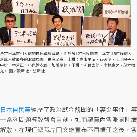
決定日本首相人選的自民黨總裁選，將於9月27日投開票，本次共9位候選人，
形成人數最多的混戰局面。由左至右，上排：高市早苗、石破茂、上川陽子。
中排：林芳正、小泉進次郎、加藤勝信。下排：河野太郎、小林鷹之、茂木敏
充。 圖／歐新社、法新社
日本
自民黨
經歷了政治獻金醜聞的「裏金事件」等
一系列問題導致聲譽重創，進而讓黨內各派閥陸續
解散，在現任總裁岸田文雄宣布不再續任之後，各