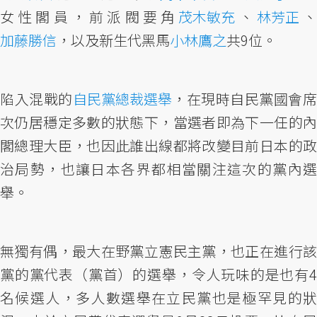
女性閣員，前派閥要角
茂木敏充
、
林芳正
加藤勝信
，以及新生代黑馬
小林鷹之
共9位。
陷入混戰的
自民黨總裁選舉
，在現時自民黨國會
次仍居穩定多數的狀態下，當選者即為下一任的內
閣總理大臣，也因此誰出線都將改變目前日本的政
治局勢，也讓日本各界都相當關注這次的黨內選
舉。
無獨有偶，最大在野黨立憲民主黨，也正在進行該
黨的黨代表（黨首）的選舉，令人玩味的是也有4
名候選人，多人數選舉在立民黨也是極罕見的狀