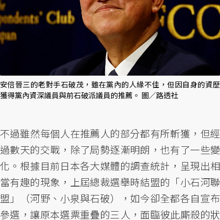
安倍晉三的老對手石破茂，雖在黨內的人緣不佳，但因自身的資歷
獲得黨內資深議員與前石破派議員的推薦。 圖／路透社
不過雖然每個人在推薦人的部分都有所斬獲，但經
過數天的交戰，除了局勢逐漸明朗，也有了一些變
化。根據目前日本各大媒體的調查統計，呈現出相
當有趣的現象，上屆總裁選舉時結盟的「小石河聯
盟」（河野、小泉與石破），如今卻全都各自宣布
參選，讓原本選票重疊的三人，面臨彼此廝殺的狀