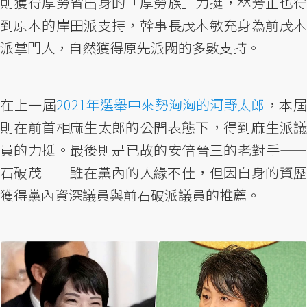
則獲得厚勞省出身的「厚勞族」力挺，林芳正也得
到原本的岸田派支持，幹事長茂木敏充身為前茂木
派掌門人，自然獲得原先派閥的多數支持。
在上一屆
2021年選舉中來勢洶洶的河野太郎
，本
則在前首相麻生太郎的公開表態下，得到麻生派議
員的力挺。最後則是已故的安倍晉三的老對手——
石破茂——雖在黨內的人緣不佳，但因自身的資歷
獲得黨內資深議員與前石破派議員的推薦。