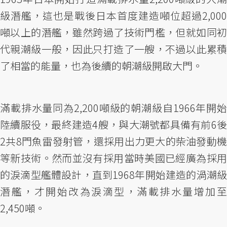
級潛艦，這也是戰後日本首度建造噸位超過2,000
噸以上的潛艦，雖然跨過了技術門檻，但就如同初
代親潮級一般，因此只打造了一艘，不過以此累積
了相當的能量，也為後續的朝潮級開啟大門。
滿載排水量同為2,200噸級的朝潮級自1966年開始
陸續服役，最終建造4艘，與大潮號都具備有前6後
2共8門魚雷發射管，還採用出力更大的柴油發動機
等新技術。然而並沒有採用當時美國已經廣為採用
的淚滴型艦體設計，直到1968年開始建造的渦潮級
潛艦，才開始改為淚滴型，滿載排水量增加至
2,450噸。