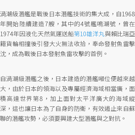
渦潮級潛艦是戰後日本潛艦技術的集大成，自1968
年開始陸續建造7艘，其中的4號艦鳴潮號，曾在
1974年因液化天然氣運送船
第10雄洋丸
與賴比瑞亞
籍貨輪相撞後引發大火無法收拾，奉命發射魚雷擊
沈，成為戰後日本發射魚雷攻擊的首例。
自渦潮級潛艦之後，日本建造的潛艦噸位便越來越
大，由於日本的領海以及專屬經濟海域相當廣，面
積高達世界第8，加上面對太平洋廣大的海域縱
深，這也讓日本為了自身的防衛，有效遏止來自蘇
聯的潛艦攻勢，必須要興建大型潛艦與之對抗。