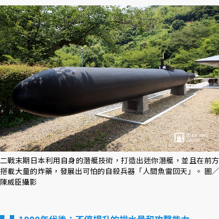
二戰末期日本利用自身的潛艇技術，打造出迷你潛艇，並且在前方
搭載大量的炸藥，發展出可怕的自殺兵器「人間魚雷回天」。 圖／
陳威臣攝影
▌1980年代後：不停提升的排水量和攻擊能力