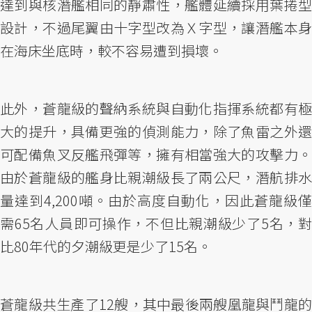
達到與核潛艦相同的靜肅性，艦體延續採用葉捲型
設計，不過尾翼由十字型改為Ｘ字型，讓潛艦本身
在海床坐底時，較不容易遭到損壞。
此外，蒼龍級的聲納系統與自動化指揮系統都有極
大的提升，具備更強的偵測能力，除了魚雷之外還
可配備魚叉反艦飛彈等，擁有相當強大的攻擊力。
由於蒼龍級的艦身比親潮級長了兩公尺，潛航排水
量達到4,200噸。由於高度自動化，因此蒼龍級僅
需65名人員即可操作，不但比親潮級少了5名，對
比80年代的夕潮級更是少了15名。
蒼龍級共生產了12艘，其中最後兩艘凰龍與鬥龍的