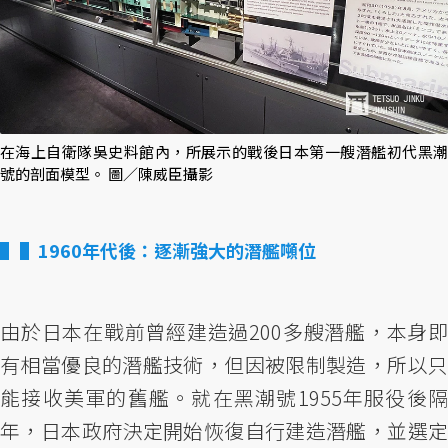
在海上自衛隊吳史料館內，所展示的戰後日本第一艘潛艦初代黑潮
號的剖面模型。 圖／陳威臣攝影
▌1960年代後：逐漸強大的潛艦噸位
由於日本在戰前曾經建造過200多艘潛艦，本身即
有相當優良的潛艦技術，但因被限制製造，所以只
能接收美軍的舊艦。就在黑潮號1955年服役後隔
年，日本政府決定開始恢復自行建造潛艦，並選定