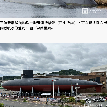
三艘親潮級潛艦與一艘春潮級潛艦（正中央處），可以很明顯看出
兩者帆罩的差異。 圖／陳威臣攝影