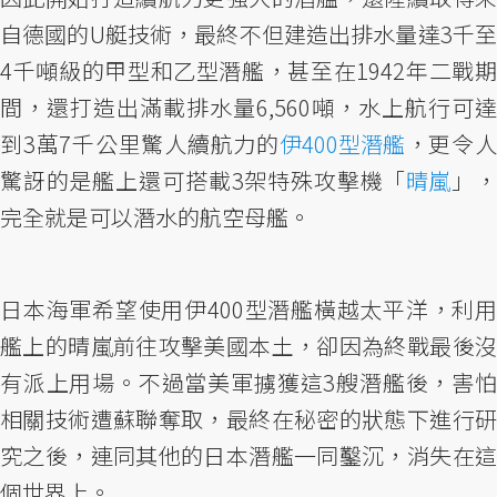
自德國的U艇技術，最終不但建造出排水量達3千至
4千噸級的甲型和乙型潛艦，甚至在1942年二戰期
間，還打造出滿載排水量6,560噸，水上航行可達
到3萬7千公里驚人續航力的
伊400型潛艦
，更令
驚訝的是艦上還可搭載3架特殊攻擊機「
晴嵐
」
完全就是可以潛水的航空母艦。
日本海軍希望使用伊400型潛艦橫越太平洋，利用
艦上的晴嵐前往攻擊美國本土，卻因為終戰最後沒
有派上用場。不過當美軍擄獲這3艘潛艦後，害怕
相關技術遭蘇聯奪取，最終在秘密的狀態下進行研
究之後，連同其他的日本潛艦一同鑿沉，消失在這
個世界上。