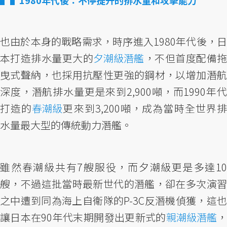
也由於本身的戰略需求，時序進入1980年代後，日
本打造排水量更大的
夕潮級潛艦
，不但首度配備
曳式聲納，也採用抗壓性更強的鋼材，以增加潛航
深度，潛航排水量更是來到2,900噸，而1990年代
打造的
春潮級
更來到3,200噸，成為當時全世界
水量最大型的傳統動力潛艦。
雖然春潮級共有7艘服役，而夕潮級更是多達10
艘，不過這批當時最新世代的潛艦，卻在多次演習
之中遭到同為海上自衛隊的P-3C反潛機偵獲，這也
讓日本在90年代末期開發出更新式的
親潮級潛艦