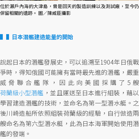
位於瀨戶內海的大津島，曾是回天的製造訓練以及測試廠，至今仍
保留相關的遺跡。 圖／陳威臣攝影
▌日本潛艦建造能量的開始
說起日本的潛艦發展史，可以追溯至1904年日俄戰
爭時，得知俄國可能擁有當時最先進的潛艦，嚴重
威脅聯合艦隊，因此向美國採購了5艘
荷蘭級小型潛艦
，並且運送至日本進行組裝，藉以
學習建造潛艦的技術，並命名為第一型潛水艇。之
後川崎造船所依照組裝荷蘭級的經驗，自行倣造兩
艘命名為第六型潛水艇，此為日本海軍開始使用潛
艦的發端。