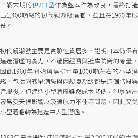
二戰末期的
伊201型
作為藍本作為改良，最終打
出1,400噸級的初代親潮級潛艦，並且在1960年服
役。
初代親潮號主要是實驗性質居多，證明日本仍保有
建造潛艦的實力，不過因經費與近岸防衛的考量，
因此1960年開始興建排水量1000噸左右的小型潛
艦，包括兩艘早潮級與兩艘夏潮級都是這個階段興
建服役，但建造小型潛艦雖然成本降低，卻暴露出
容易受天候影響以及續航力不佳等問題，因此又從
小型潛艦轉為建造中大型潛艦。
1963年日本開始打造滿載排水量2,200噸級的大潮