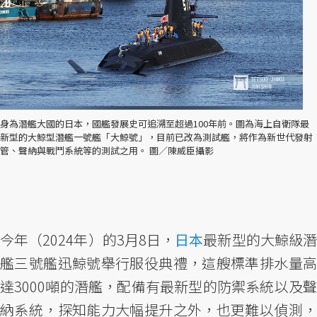
身為潛艦大國的日本，國艦發展史可追溯至超過100年前。圖為海上自衛隊最
新型的大鯨型潛艦一號艦「大鯨號」，目前已改為測試艦，將作為新世代發射
管、聲納與戰鬥系統等的測試之用。 圖／陳威臣攝影
今年（2024年）的3月8日，
日本
最新型的大鯨級
艦三號艦迅鯨號舉行服役典禮，這艘標準排水量高
達3000噸的潛艦，配備有最新型的防禦系統以及聲
納系統，探知能力大幅提升之外，也更難以偵測，