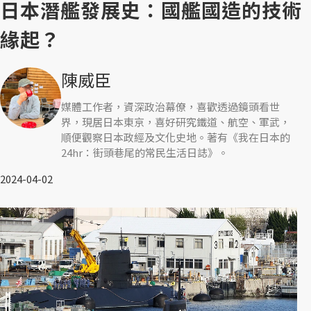
日本潛艦發展史：國艦國造的技術
緣起？
陳威臣
媒體工作者，資深政治幕僚，喜歡透過鏡頭看世
界，現居日本東京，喜好研究鐵道、航空、軍武，
順便觀察日本政經及文化史地。著有《我在日本的
24hr：街頭巷尾的常民生活日誌》。
2024-04-02