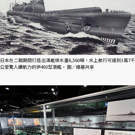
日本在二戰期間打造出滿載排水量6,560噸，水上航行可達到3萬7千
公里驚人續航力的伊400型潛艦。 圖／維基共享