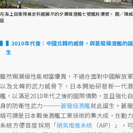
在海上自衛隊吳史料館展示的夕潮級潛艦七號艦秋潮號。 圖／陳威
臣
▌2010年代後：中國北韓的威脅，與蒼龍級潛艦的誕
生
雖然親潮級性能相當優異，不過在面對中國解放軍
以及北韓的武力威脅下，日本開始研發新一代潛
艦，以滿足2010年代之後的國際情勢，並且強化自
身的防衛性武力———
蒼龍級潛艦
就此誕生。蒼龍
級可謂是日本戰後潛艦工業技術的集大成，在動力
系統方便首度採用「
絕氣推進系統
（AIP）」，