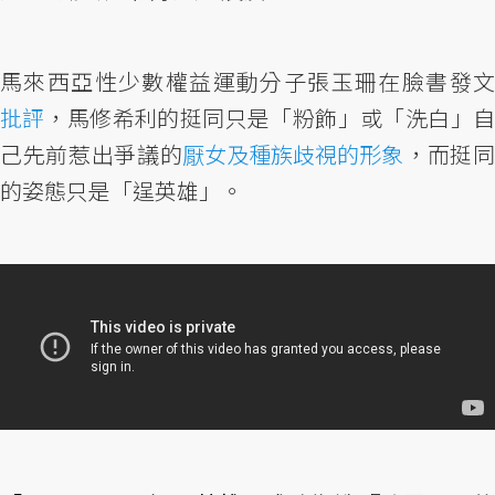
馬來西亞性少數權益運動分子張玉珊在臉書發文
批評
，馬修希利的挺同只是「粉飾」或「洗白」自
己先前惹出爭議的
厭女及種族歧視的形象
，而挺
的姿態只是「逞英雄」。