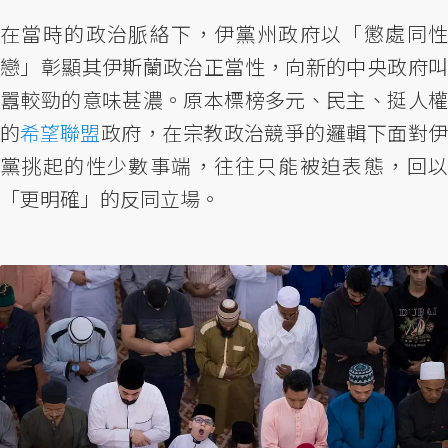
在當時的政治脈絡下，伊黨州政府以「懲處同性
戀」彰顯其伊斯蘭政治正當性，向新的中央政府叫
囂較勁的意味甚濃。原本標榜多元、民主、挺人權
的
希望聯盟
政府，在宗教政治競爭的邏輯下面對
黨挑起的性少數事端，往往只能被迫表態，回以
「更明確」的反同立場。