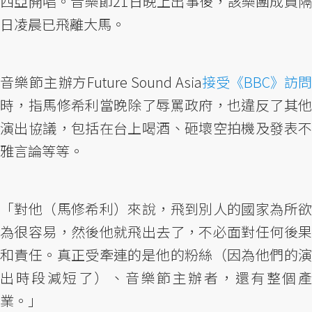
西亞開唱。音樂節21日晚上出事後，該樂團成員隔
日凌晨已飛離大馬。
音樂節主辦方Future Sound Asia
接受《BBC》訪問
時，指馬修希利當晚除了辱罵政府，也違反了其他
演出協議，包括在台上喝酒、砸壞空拍機及發表不
雅言論等等。
「對他（馬修希利）來說，飛到別人的國家為所欲
為很容易，然後他就飛出去了，不必面對任何後果
和責任。真正受牽連的是他的粉絲（因為他們的演
出時段減短了）、音樂節主辦者，還有整個產
業。」