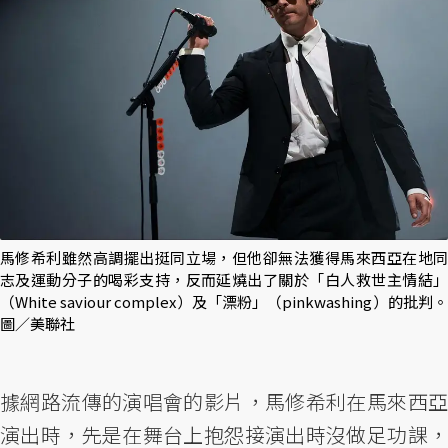
馬修希利雖然高調擺出挺同立場，但他卻無法獲得馬來西亞在地同
志及運動分子的喝彩支持，反而延燒出了關於「白人救世主情結」
（White saviour complex）及「漂粉」（pinkwashing）的批判。
圖／美聯社
據網路流傳的演唱會的影片，馬修希利在馬來西亞
演出時，先是在舞台上抱怨接演出時沒做足功課，