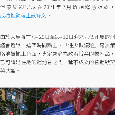
但最終卻得以在2021年2月透過釋憲訴訟，
成功推動廢止該條文
。
由於大馬將在7月29日至8月12日迎來六個州屬的州
議會選舉，這個時間點上，「性少數議題」毫無策
略地被擺上台面，肯定會淪為政治博弈的犧牲品，
已可說是在地的運動者之間一種不成文的普遍默契
與共識。