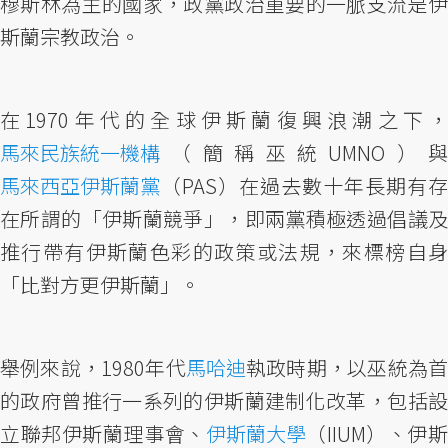
穆斯林為主的國家，政黨政治重要的一脈支流是伊
斯蘭宗教政治。
在1970年代的全球伊斯蘭復興浪潮之下，
馬來民族統一機構
（簡稱巫統UMNO）與
馬來西亞伊斯蘭黨
（PAS）在過去數十年長期有存
在所謂的「伊斯蘭競爭」，即兩黨積極透過倡議及
推行帶有伊斯蘭色彩的政策或法規，來標榜自身
「比對方更伊斯蘭」。
舉例來說，1980年代
馬哈迪
執政時期，以巫統為
的政府曾推行一系列的伊斯蘭建制化改革，包括設
立聯邦伊斯蘭理事會、
伊斯蘭大學
（IIUM）、伊斯