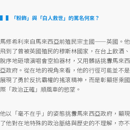
▌「粉飾」與「白人救世」的罵名何來？
馬修希利來自馬來西亞前殖民宗主國——英國。他
飛到了曾被英國殖民的穆斯林國家，在台上飲酒、
脫序地砸壞演唱會空拍器材，又用髒話挑釁馬來西
亞政府。從在地的視角來看，他的行徑可能並不是
展現了勇於反抗霸權的搖滾精神，而是彰顯搭乘國
際「政治正確」順風車的慾望。
他以「毫不在乎」的姿態挑釁馬來西亞政府，顯現
了他對在地特殊的政治脈絡與歷史的不理解，亦不