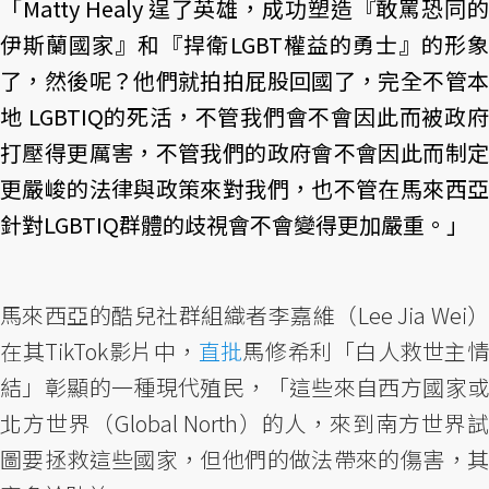
「Matty Healy 逞了英雄，成功塑造『敢罵恐同的
伊斯蘭國家』和『捍衛LGBT權益的勇士』的形象
了，然後呢？他們就拍拍屁股回國了，完全不管本
地 LGBTIQ的死活，不管我們會不會因此而被政府
打壓得更厲害，不管我們的政府會不會因此而制定
更嚴峻的法律與政策來對我們，也不管在馬來西亞
針對LGBTIQ群體的歧視會不會變得更加嚴重。」
馬來西亞的酷兒社群組織者李嘉維（Lee Jia Wei）
在其TikTok影片中，
直批
馬修希利「白人救世主
結」彰顯的一種現代殖民，「這些來自西方國家或
北方世界（Global North）的人，來到南方世界試
圖要拯救這些國家，但他們的做法帶來的傷害，其