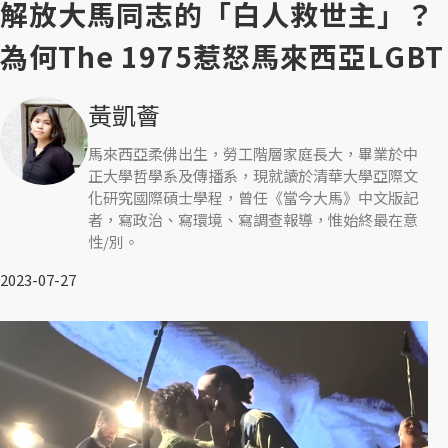
解放大馬同志的「白人救世主」？
為何The 1975惹怒馬來西亞LGBT
黃凱薈
馬來西亞柔佛出生，勞工階層家庭長大，畢業於中
正大學哲學系及傳播系，現就讀於清華大學亞際文
化研究國際碩士學程，曾任《當今大馬》中文版記
者，寫政治、寫環境、寫調查報導，惟始終最在意
性/別。
2023-07-27