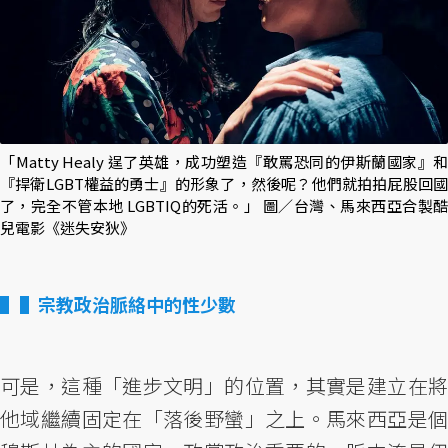
「Matty Healy 逞了英雄，成功塑造『敢罵恐同的伊斯蘭國家』和
『捍衛LGBT權益的勇士』的形象了，然後呢？他們就拍拍屁股回國
了，完全不管本地 LGBTIQ的死活。」 圖／台灣、馬來西亞合製酷
兒電影《迷失安狄》
▌宗教政治脈絡中的性少數
可是，這種「進步文明」的位置，其實是建立在將
他域繼續固定在「落後野蠻」之上。馬來西亞是個