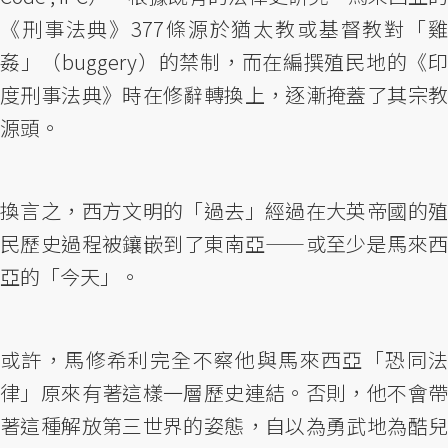
《刑事法典》377條源於猶太教或基督教對「雞
姦」（buggery）的禁制，而在編撰殖民地的《印
度刑事法典》時在修辭轉換上，逐漸掩蓋了其宗教
源頭。
換言之，西方文明的「過去」經過在大英帝國的殖
民歷史過程被鑲嵌到了東南亞——或至少是馬來西
亞的「今天」。
或許，馬修希利完全不察他與馬來西亞「恐同法
律」原來有著這樣一層歷史連結。否則，他不會帶
著這種解放第三世界的姿態，自以為勇武地為酷兒