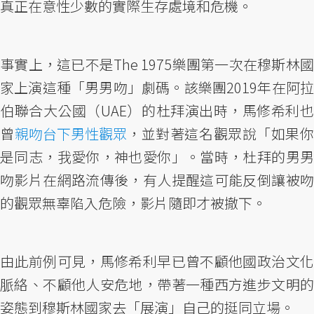
真正在意性少數的實際生存處境和危機。
事實上，這已不是The 1975樂團第一次在穆斯林國
家上演這種「男男吻」劇碼。該樂團2019年在阿拉
伯聯合大公國（UAE）的杜拜演出時，馬修希利也
曾
親吻台下男性觀眾
，並對著這名觀眾說「如果
是同志，我愛你，神也愛你」。當時，杜拜的男男
吻影片在網路流傳後，有人提醒這可能反倒讓被吻
的觀眾無辜陷入危險，影片隨即才被撤下。
由此前例可見，馬修希利早已曾不顧他國政治文化
脈絡、不顧他人安危地，帶著一種西方進步文明的
姿態到穆斯林國家去「展演」自己的挺同立場。