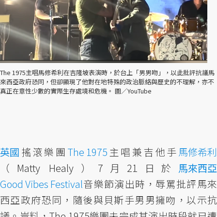
The 1975主唱馬修希利在吉隆坡表演時，於台上「男男吻」，以此批評抗議馬
來西亞政府恐同，但卻顯現了他對在地特殊的政治脈絡與歷史的不理解，亦不
真正在意性少數的實際生存處境和危機。 圖／YouTube
英國
搖滾樂團
The 1975
主唱兼吉他手
馬修希利
（Matty Healy）7月21日於
馬來西亞
Good Vibes Festival
音樂節演出時，辱罵批評馬來
西亞政府恐同，隨後與貝斯手男男擁吻，以示抗
議。豈料，The 1975樂團未完成其演出時段就已遭