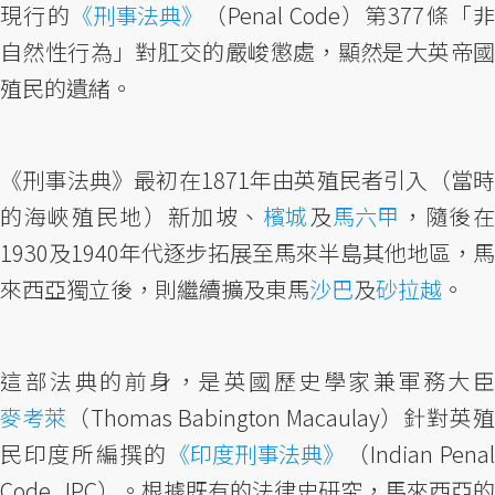
現行的
《刑事法典》
（Penal Code）第377條「非
自然性行為」對肛交的嚴峻懲處，顯然是大英帝國
殖民的遺緒。
《刑事法典》最初在1871年由英殖民者引入（當時
的海峽殖民地）新加坡、
檳城
及
馬六甲
，隨後
1930及1940年代逐步拓展至馬來半島其他地區，馬
來西亞獨立後，則繼續擴及東馬
沙巴
及
砂拉越
。
這部法典的前身，是英國歷史學家兼軍務大臣
麥考萊
（Thomas Babington Macaulay）針對英殖
民印度所編撰的
《印度刑事法典》
（Indian Pena
Code , IPC）。根據既有的法律史研究，馬來西亞的