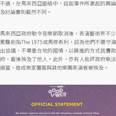
不過，在馬來西亞脈絡中，這起事件所激起的輿論
及討論實則截然不同。
馬來西亞政府勒令音樂節取消後，表演藝術界不少
罵聲劍指The 1975或馬修希利，認為他們不遵守演
出協議、不尊重在地的國情，以躁進的方式挑釁政
府，最後殃及了他人。此外，亦有人批評政府執法
過當，造成商家攤販與其他樂團表演者被殃及。