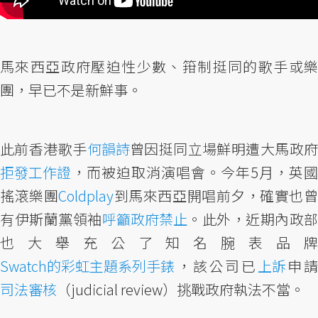
馬來西亞政府壓迫性少數、箝制挺同的歌手或樂
團，早已不是新鮮事。
此前香港歌手
何韻詩
曾因挺同立場鮮明遭大馬政
拒發工作證
，而被迫取消演唱會。今年5月，英國
搖滾樂團
Coldplay
到馬來西亞開唱前夕，確實也
有伊斯蘭黨領袖
呼籲政府禁止
。此外，近期內政部
也大舉充公了知名腕表品牌
Swatch的彩虹主題系列手錶
，該公司已
上訴
申請
司法審核
（judicial review）挑戰政府執法不當。