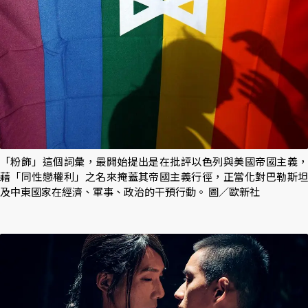
「粉飾」這個詞彙，最開始提出是在批評以色列與美國帝國主義，
藉「同性戀權利」之名來掩蓋其帝國主義行徑，正當化對巴勒斯坦
及中東國家在經濟、軍事、政治的干預行動。 圖／歐新社