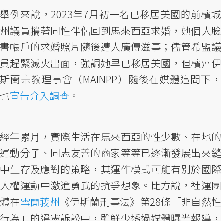
舉例來說，2023年7月初一名已移居美國的前檳城
州議員攜著同性伴侶回到馬來西亞求婚，她個人臉
書帳戶的求婚照片隨後遭人廣傳滋事；儘管希盟議
員趕緊滅火出面，強調她早已移居美國，但檳州伊
斯蘭宗教理事會（MAINPP）隨後在媒體追問下，
也
宣告介入調查
。
經年累月，實際生活在馬來西亞的性少數、在地的
運動分子、同志友善的商家等等已逐漸發展出夾縫
中生存及應對的策略，其運作模式可能有別於國際
人權運動中激進勇武的抗爭想象。比方說，社運團
體在
雪蘭莪州
《伊斯蘭刑事法》第28條「非自然
行為」的違憲訴訟中，雖鮮少透過媒體曝光報導，