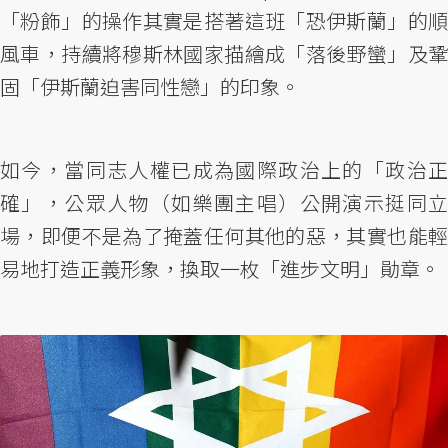
「粉飾」的操作其實是搭著這班「恐伊斯蘭」的順
風車，持續將穆斯林國家描繪成「落後野蠻」及鞏
固「伊斯蘭迫害同性戀」的印象。
如今，當同志人權已成為國際政治上的「政治正
確」，公眾人物（如樂團主唱）公開演示挺同立
場，即便不是為了掩蓋任何其他的惡，其實也能輕
易地打造正義形象，換取一枚「進步文明」勛章。