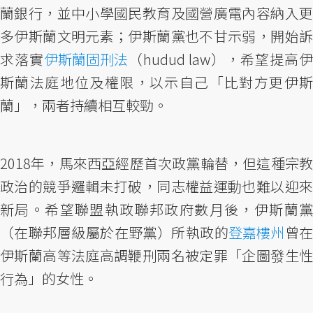
蘭銀行，並中小學國民教育及國營廣電內容納入更
多伊斯蘭文明元素；伊斯蘭黨也不甘示弱，開始訴
求落實
伊斯蘭固刑法
（hudud law），希望提高伊
斯蘭法庭地位及權限，以示自己「比對方更伊斯
蘭」，兩者持續相互較勁。
2018年，馬來西亞經歷首次政黨輪替，但這種宗教
政治的競爭邏輯未打破，同志權益運動也難以迎來
新局。希望聯盟執政聯邦政府數月後，伊斯蘭黨
（在聯邦層級屬於在野黨）所執政的
登嘉樓州
曾
伊斯蘭高等法庭高調鞭刑兩名被定罪「企圖發生性
行為」的女性。