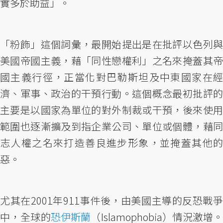
實多於助益」。
「粉飾」這個詞彙，最開始提出是在批評以色列與
美國帝國主義，藉「同性戀權利」之名來掩蓋其帝
國主義行徑，正當化對巴勒斯坦及中東國家在經
濟、軍事、政治的干預行動。這個概念最初批評的
主要是以國家為單位的對外制裁或干預，後來使用
範圍也逐漸擴及到指企業公司、單位或個體，藉同
志人權之名來打造善良進步形象，並掩蓋其他的
惡。
尤其在2001年911事件後，由美國主導的反恐戰爭
中，全球的
恐伊斯蘭
（Islamophobia）情況激增