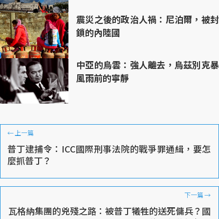
震災之後的政治人禍：尼泊爾，被封
鎖的內陸國
中亞的烏雲：強人離去，烏茲別克暴
風雨前的寧靜
←
上一篇
普丁逮捕令：ICC國際刑事法院的戰爭罪通緝，要怎
麼抓普丁？
下一篇
→
瓦格納集團的兇殘之路：被普丁犧牲的送死傭兵？國