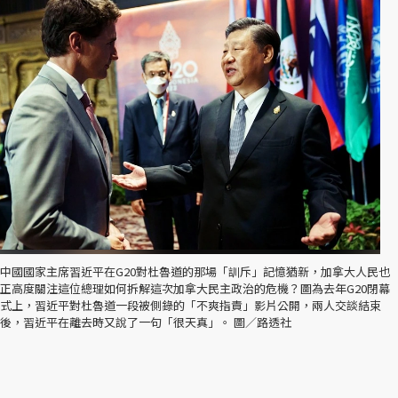
中國國家主席習近平在G20對杜魯道的那場「訓斥」記憶猶新，加拿大人民也
正高度關注這位總理如何拆解這次加拿大民主政治的危機？圖為去年G20閉幕
式上，習近平對杜魯道一段被側錄的「不爽指責」影片公開，兩人交談結束
後，習近平在離去時又說了一句「很天真」。 圖／路透社