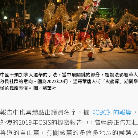
中國干預加拿大選舉的手法，當中最關鍵的部分，是設法影響華人
移民社群的意向。圖為2022年9月，溫哥華唐人街「火龍節」期間舉
辦的舞龍表演。 圖／新華社
報告中也具體點出議員名字，據
《CBC》的報導
外洩的2019年CSIS的機密報告中，曾經嚴正告知杜
魯道的自由黨，有關該黨的多倫多地區的候選人