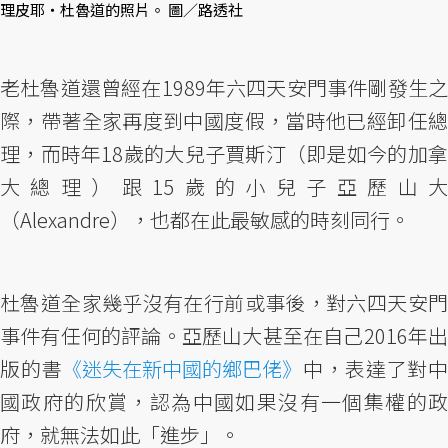
理皮耶・杜魯道的照片。 圖／路透社
老杜魯道還曾經在1989年六四天安門事件剛發生之
際，帶著全家再度到中國度假，當時他已經卸任總
理，而時年18歲的大兒子賈斯汀（即是如今的加拿
大總理）跟15歲的小兒子亞歷山大
（Alexandre），也都在此最敏感的時刻同行。
杜魯道全家幾乎沒有在行前或事後，對六四天安門
事件有任何的評論。亞歷山大甚至在自己2016年出
版的書
《迷失在新中國的鄉巴佬》
中，表達了對
國政府的欣賞，認為中國如果沒有一個集權的政
府，就無法如此「進步」。