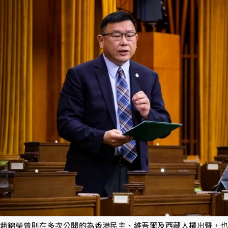
趙錦榮曾則在多次公開的為香港民主、維吾爾及西藏人權出聲，也