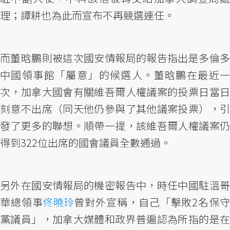
理；譚耕也為此而宣布不再競選連任。
而董晗鵬則被這次國安情報局的報告指出是多倫多
中國領事館「屬意」的候選人。董晗鵬在最近一
次，加拿大國會有關維吾爾人權議案的投票日當日
刻意不出席（同天他仍參與了其他議案投票），引
發了更多的聯想。順帶一提，該維吾爾人權議案仍
得到322位出席的國會議員全數通過。
另外在國安情報局的機密報告中，時任中國駐溫哥
華總領事
佟曉玲
曾對外宣稱，自己「擊敗2名保
黨議員」，加拿大媒體和政界普遍認為所指的是在