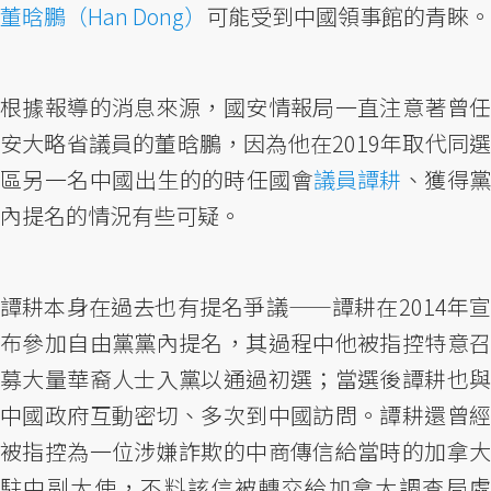
董晗鵬（Han Dong）
可能受到中國領事館的青睞。
根據報導的消息來源，國安情報局一直注意著曾任
安大略省議員的董晗鵬，因為他在2019年取代同選
區另一名中國出生的的時任國會
議員譚耕
、獲得
內提名的情況有些可疑。
譚耕本身在過去也有提名爭議——譚耕在2014年宣
布參加自由黨黨內提名，其過程中他被指控特意召
募大量華裔人士入黨以通過初選；當選後譚耕也與
中國政府互動密切、多次到中國訪問。譚耕還曾經
被指控為一位涉嫌詐欺的中商傳信給當時的加拿大
駐中副大使，不料該信被轉交給加拿大調查局處