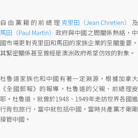
自由黨籍的前總理
克里田（Jean Chretien）
馬田（Paul Martin）
政府與中國之間關係熱絡，中
國市場更對克里田和馬田的家族企業的至關重要，
其緊密關係甚至曾經是澳洲政府希望仿效的對象。
杜魯道家族也和中國有著一定淵源，根據加拿大
《全國郵報》的報導，杜魯道的父親、前總理皮
耶・杜魯道，就曾於1948、1949年走訪世界各國進
行背包旅行，當中就包括中國，當時共產黨才剛剛
接管中國。