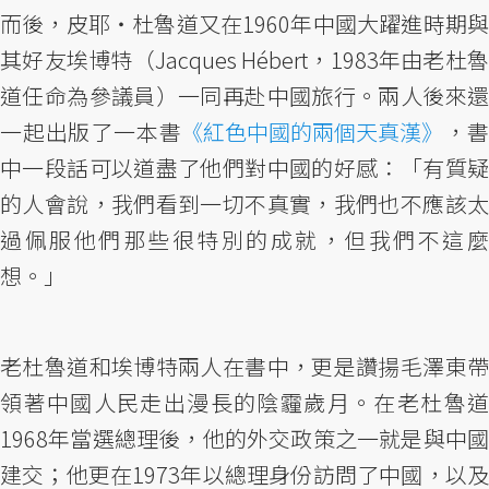
而後，皮耶・杜魯道又在1960年中國大躍進時期與
其好友埃博特（Jacques Hébert，1983年由老杜魯
道任命為參議員）一同再赴中國旅行。兩人後來還
一起出版了一本書
《紅色中國的兩個天真漢》
，
中一段話可以道盡了他們對中國的好感：「有質疑
的人會說，我們看到一切不真實，我們也不應該太
過佩服他們那些很特別的成就，但我們不這麼
想。」
老杜魯道和埃博特兩人在書中，更是讚揚毛澤東帶
領著中國人民走出漫長的陰霾歲月。在老杜魯道
1968年當選總理後，他的外交政策之一就是與中國
建交；他更在1973年以總理身份訪問了中國，以及