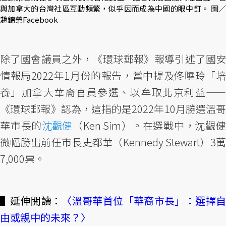
與加拿大的台灣社區互動頻繁，似乎因而成為中國的眼中釘。 圖／
趙錦榮Facebook
除了國會議員之外，《環球郵報》報導引述了國安
情報局2022年1月份的報告，當中提及佟曉玲「培
養」加拿大華裔官員參選、以牟取北京利益——
《環球郵報》認為，這指的是2022年10月勝選溫哥
華市長的
沈觀健
（Ken Sim）。在選戰中，沈觀
微幅勝出前任市長史都華（Kennedy Stewart）3萬
7,000票。
▌延伸閱讀：
〈溫哥華首位「華裔市長」：選擇
由或親中的未來？〉