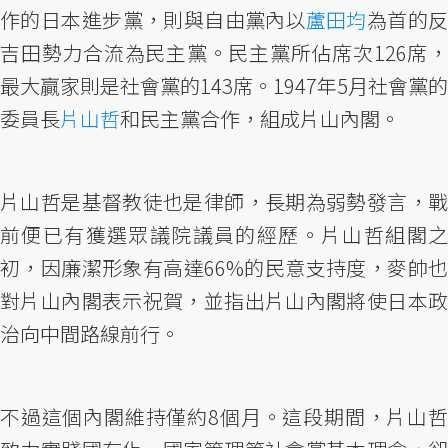
作的日本進步黨，則與自由黨內以
蘆田均
為首的
吉田勢力合流為民主黨。民主黨所佔席次126席，
最大贏家則是社會黨的143席。1947年5月社會黨的
委員長
片山哲
和民主黨合作，組成片山內閣。
片山哲是基督教徒也是律師，長期為弱勢發言，戰
前便已有獲選眾議院議員的經歷。片山哲組閣之
初，因廉潔形象有高達66%的民意支持度，麥帥也
對片山內閣表示祝賀，並指出片山內閣將使日本政
治向中間路線前行。
不過這個內閣維持僅約8個月。這段期間，片山哲