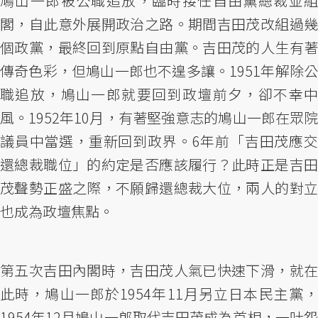
鳩山一郎被公職追放，臨時接任自由黨總裁並組
閣，自此意外展開政治之路。期間吉田茂改組過幾
個政黨，最終回到原點自由黨。吉田茂的人生有著
傳奇色彩，但鳩山一郎也不遑多讓。1951年解除公
職追放，鳩山一郎就要回到政壇前夕，卻不幸中
風。1952年10月，有著堅強意志的鳩山一郎在眾院
議員中當選，重新回到政界。6年前「吉田茂應交
還總裁職位」的約定是否應該履行？此時正是吉田
茂聲勢正盛之際，不願歸還總裁大位，兩人的對立
也成為政壇焦點。
第五次吉田內閣時，吉田茂人氣已快速下滑，就在
此時，鳩山一郎於1954年11月另立日本民主黨，
1954年12月鳩山一郎取代吉田茂成為首相，一吐怨