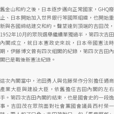
舊金山和約之後，日本逐步邁向正常國家，GHQ廢
止、日本開始加入世界銀行等國際組織，也開始重
新與各國締結建交和約。聲望達到頂端的吉田茂，
1952年10月的眾院選舉繼續單獨過半，第四次吉田
內閣成立，就日本憲政史來說，日本帝國憲法時
期，伊藤博文曾有四次組閣的紀錄，第四次吉田內
閣已是戰後新憲法紀錄。
這次內閣當中，池田勇人與佐藤榮作分別擔任通商
產業大臣與建設大臣，依舊擔任吉田內閣的左右
手。第四次吉田內閣的結束，也是國會史的一段逸
事。吉田茂在眾院面對社會黨國會議員西村榮一