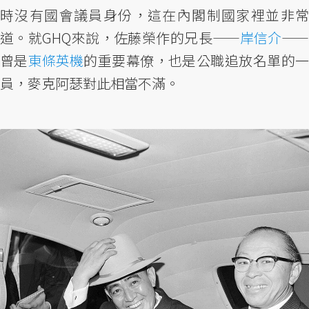
時沒有國會議員身份，這在內閣制國家裡並非常
道。就GHQ來說，佐藤榮作的兄長——
岸信介
——
曾是
東條英機
的重要幕僚，也是公職追放名單的
員，麥克阿瑟對此相當不滿。