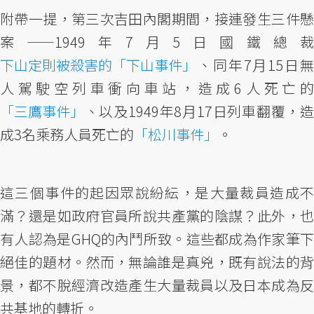
附帶一提，第三次吉田內閣期間，接連發生三件懸
案——1949年7月5日國鐵總裁
下山定則被殺害的「下山事件」
、同年7月15日無
人駕駛空列車衝向車站，造成6人死亡的
「三鷹事件」
、以及1949年8月17日列車翻覆，造
成3名乘務人員死亡的
「松川事件」
。
這三個事件的起因眾說紛紜，是大量裁員造成不
滿？還是如政府官員所說共產黨的陰謀？此外，也
有人認為是GHQ的內鬥所致。這些都成為作家筆下
絕佳的題材。然而，無論誰是真兇，既有說法的背
景，都不脫經濟改造產生大量裁員以及日本成為反
共基地的轉折。