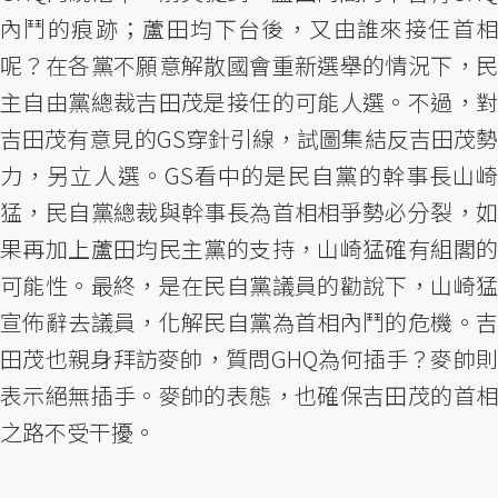
內鬥的痕跡；蘆田均下台後，又由誰來接任首相
呢？在各黨不願意解散國會重新選舉的情況下，民
主自由黨總裁吉田茂是接任的可能人選。不過，對
吉田茂有意見的GS穿針引線，試圖集結反吉田茂勢
力，另立人選。GS看中的是民自黨的幹事長山崎
猛，民自黨總裁與幹事長為首相相爭勢必分裂，如
果再加上蘆田均民主黨的支持，山崎猛確有組閣的
可能性。最終，是在民自黨議員的勸說下，山崎猛
宣佈辭去議員，化解民自黨為首相內鬥的危機。吉
田茂也親身拜訪麥帥，質問GHQ為何插手？麥帥則
表示絕無插手。麥帥的表態，也確保吉田茂的首相
之路不受干擾。