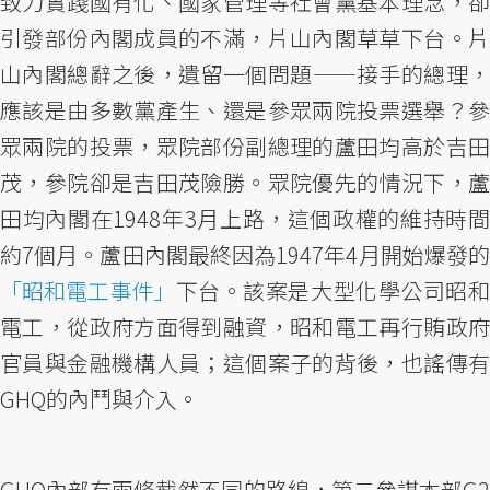
致力實踐國有化、國家管理等社會黨基本理念，卻
引發部份內閣成員的不滿，片山內閣草草下台。片
山內閣總辭之後，遺留一個問題——接手的總理，
應該是由多數黨產生、還是參眾兩院投票選舉？參
眾兩院的投票，眾院部份副總理的蘆田均高於吉田
茂，參院卻是吉田茂險勝。眾院優先的情況下，蘆
田均內閣在1948年3月上路，這個政權的維持時間
約7個月。蘆田內閣最終因為1947年4月開始爆發的
「昭和電工事件」
下台。該案是大型化學公司昭和
電工，從政府方面得到融資，昭和電工再行賄政府
官員與金融機構人員；這個案子的背後，也謠傳有
GHQ的內鬥與介入。
GHQ內部有兩條截然不同的路線，第二參謀本部G2