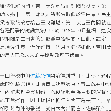
雖然化解內鬥，吉田茂還是得面對國會投票。第一
輪未過半，第二輪則是所獲票數低於空白票，民主
黨等政黨故意給吉田茂難堪。第二次吉田內閣就在
各種鬥爭的詭譎氣氛中，於1948年10月登場。這次
的組閣是由國會的少數黨單獨組閣，因此，註定只
是過渡性質，僅僅維持三個月。雖然如此，吉田茂
的用人已為未來的長期執政埋下伏筆。
吉田學校中的
佐藤榮作
開始得到重用。此時不過47
歲的佐藤榮作，此前曾任運輸次官，吉田茂看中他
任內能處理勞資糾紛，戰後復興至為重要的運輸也
能正常運作，因此提拔他擔任內閣官房長官。此舉
卻引發內外的爭議，就日本內部而言，佐藤榮作此