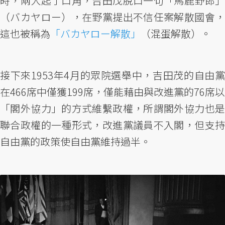
時，兩人起了口角，吉田茂脫口一句「馬鹿野郎」
（バカヤロー），在野黨提出不信任案解散國會，
這也被稱為
「バカヤロー解散」
（混蛋解散）。
接下來1953年4月的眾院選舉中，吉田茂的自由黨
在466席中僅獲199席，僅能藉由與改進黨的76席以
「閣外協力」的方式維繫政權，所謂閣外協力也是
聯合政權的一種形式，改進黨議員不入閣，但支持
自由黨的政策使自由黨維持過半。