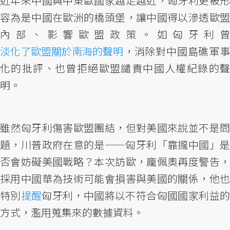
近年來中國與中東歐國家越走越近，匈牙利更被形
容為是中國在歐洲的橋頭堡，讓中國得以滲透歐盟
內部、影響歐盟政策。如匈牙利曾
淡化了歐盟關於南海的聲明
，消除對中國島礁軍事
化的批評、也曾拒絕歐盟譴責中國人權紀錄的聲
明。
雖然匈牙利傷害歐盟團結，但對美國來說並不是問
題，川普政府在意的是——匈牙利「靠攏中國」是
否會妨礙美國戰略？本次訪歐，龐佩奧再度警告，
採用中國華為技術可能會損害與美國的關係，他也
特別
提醒
匈牙利，中國將以不符合匈國國家利益
方式，濫用蒐集來的數據資料。