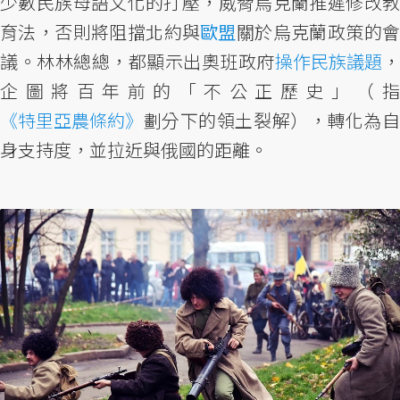
少數民族母語文化的打壓，威脅烏克蘭推遲修改教
育法，否則將阻擋北約與
歐盟
關於烏克蘭政策的
議。林林總總，都顯示出奧班政府
操作民族議題
，
企圖將百年前的「不公正歷史」（指
《特里亞農條約》
劃分下的領土裂解），轉化為自
身支持度，並拉近與俄國的距離。