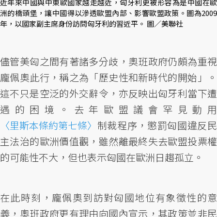
近年來中國與中東歐國家越走越近，匈牙利更被形容為是中國在歐
洲的橋頭堡，讓中國得以滲透歐盟內部、影響歐盟政策。圖為2009
年，以國家副主席身份訪問匈牙利的習近平。 圖／美聯社
儘管美匈之間有著諸多分歧，奧班政府仍頗為重視
龐佩奧此行，稱之為「歷史性和新時代的開始」。
這不只是空泛的外交辭令，亦反映出匈牙利當下遭
遇的困境。去年歐盟議會罕見動用
〈里斯本條約第七條〉
制裁程序，懲罰匈國違反民
主法治的歐洲價值觀，雖然離最終失去歐盟投票權
的可能性不大，但也表示匈國在歐洲日趨孤立。
在此時刻，龐佩奧到訪對匈國地位有象徵性的意
義，奧班政府更有理由向國內宣示，其政策並非民