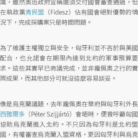
識，雖然奧班政府宣稱還須交付國會審查通過，但
在執政黨
青民盟
（Fidesz）佔有國會絕對優勢的
況下，完成採購案只是時間問題。
為了維護主權獨立與安全，匈牙利並不吝於與美國
配合，也允諾會在期限內達到北約的軍事預算要
求。這些其實早已商議完成，並非龐佩奧之行的實
際成果，而其他部分可就沒這麼容易談妥。
像是烏克蘭議題，去年龐佩奧在華府與匈牙利外長
西雅爾多
（Péter Szijjártó）會晤時，便曾呼籲匈國
協助烏克蘭進入北約。不只因為匈牙利是北約盟
國，有權審查烏克蘭入盟資格，更因匈牙利與烏克