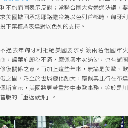
利不約而同表示反對；當聯合國大會通過決議，要
求美國撤回承認耶路撒冷為以色列首都時，匈牙利
投下棄權票表達對以色列的支持。
不過去年匈牙利拒絕美國要求引渡兩名俄國軍火
商，讓華府頗為不滿，龐佩奧本次訪匈，也有試圖
修復關係之意。再加上這些年來，無論是美歐、歐
俄之間，乃至於世局變化頗大，龐佩奧此行在布達
佩斯宣示，美國將更著重於中東歐事務，等於是川
普版的「重返歐洲」。