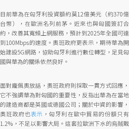
目前華為在匈牙利投資額約莫12億美元（約370億
台幣），在歐洲名列前茅。近來也與匈國簽訂合
約，改善其寬頻上網服務，預計到2025年全國可達
到100Mbps的速度。奧班政府更表示，期待華為開
始建設5G網路，協助匈牙利進行數位轉型，足見匈
國與華為的關係依然良好。
面對龐佩奧放話，奧班政府則採取一貫方式回應，
它不強調華為對匈國的重要性，反指出華為在當地
的建造商都是英國或德國公司；關於中資的影響，
奧班政府也
表示
，匈牙利在歐中貿易的份額只
1.2%，不足以影響大局。這套拉歐洲下水的烏賊戰