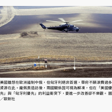
美國雖想在歐洲遏制中俄，但匈牙利絕非首選，華府不願浪費過多
資源在此。龐佩奧造訪後，兩國關係固可視為解凍，但在「美國優
先」與「匈牙利優先」的利益衝突下，要進一步改善卻不樂觀。 圖
／歐新社