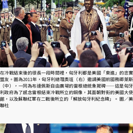
在冷戰結束後的很長一段時間裡，匈牙利都是美國「東進」的忠實
盟友。圖為2011年，匈牙利總理奧班（右）邀請美國前國務卿萊斯
（中），一同為布達佩斯自由廣場的雷根總統象揭碑——這是匈牙
利政府為了感念雷根結束冷戰所立的銅像，其面朝對街的美國大使
館，以及蘇聯紅軍在二戰後所立的「解放匈牙利紀念碑」。 圖／美
聯社