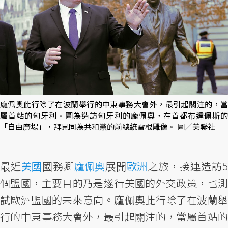
龐佩奧此行除了在波蘭舉行的中東事務大會外，最引起關注的，當
屬首站的匈牙利。圖為造訪匈牙利的龐佩奧，在首都布達佩斯的
「自由廣場」，拜見同為共和黨的前總統雷根雕像。 圖／美聯社
最近
美國
國務卿
龐佩奧
展開
歐洲
之旅，接連造訪5
個盟國，主要目的乃是遂行美國的外交政策，也測
試歐洲盟國的未來意向。龐佩奧此行除了在波蘭舉
行的中東事務大會外，最引起關注的，當屬首站的