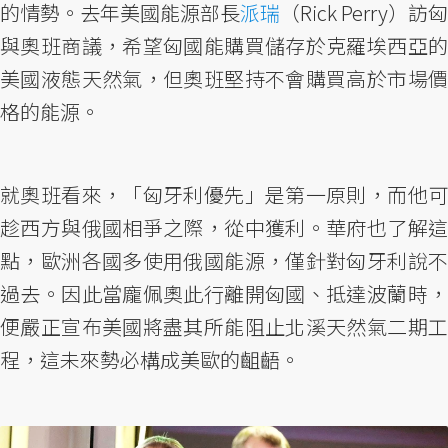
的情勢。去年美國能源部長
派瑞
（Rick Perry）訪匈
與奧班商議，希望匈國能購買儲存於克羅埃西亞的
美國液態天然氣，但奧班堅持不會購買高於市場價
格的能源。
就奧班看來，「匈牙利優先」是第一原則，而他可
趁西方與俄國相爭之際，從中獲利。華府也了解這
點，歐洲各國多使用俄國能源，僅針對匈牙利說不
過去。因此當龐佩奧此行離開匈國、抵達波蘭時，
便嚴正宣布美國將盡其所能阻止北溪天然氣二期工
程，這未來勢必構成美歐的齟齬。