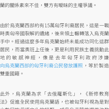
蘭的關係素來不佳，雙方有曖昧的主權爭議。
由於烏克蘭西部約有15萬匈牙利裔居民，這是一戰
時奧匈帝國裂解的遺緒，後來領土輾轉落入烏克蘭
手中。經過這麼多年烏克蘭始終未能成功同化這群
居民，而當奧班上任後，更是利用民族主義挑動此
地的敏感神經，像是去年匈牙利政府涉嫌
向烏克蘭西部的匈牙利裔公民發放護照
，等於製造
雙重國籍。
此外，烏克蘭為求「去俄羅斯化」，《新修教育
法》促進全民使用烏克蘭語，也被匈牙利視為是對