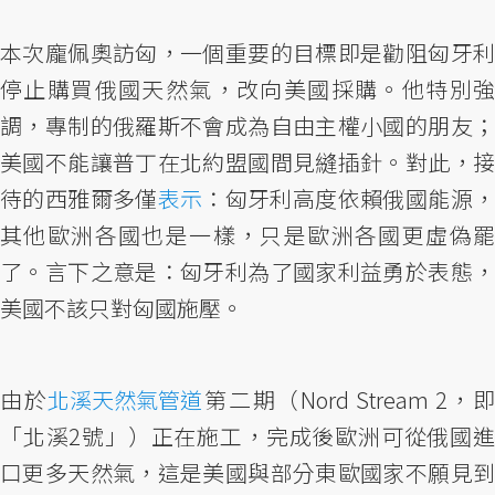
本次龐佩奧訪匈，一個重要的目標即是勸阻匈牙利
停止購買俄國天然氣，改向美國採購。他特別強
調，專制的俄羅斯不會成為自由主權小國的朋友；
美國不能讓普丁在北約盟國間見縫插針。對此，接
待的西雅爾多僅
表示
：匈牙利高度依賴俄國能源
其他歐洲各國也是一樣，只是歐洲各國更虛偽罷
了。言下之意是：匈牙利為了國家利益勇於表態，
美國不該只對匈國施壓。
由於
北溪天然氣管道
第二期（Nord Stream 2，
「北溪2號」）正在施工，完成後歐洲可從俄國進
口更多天然氣，這是美國與部分東歐國家不願見到