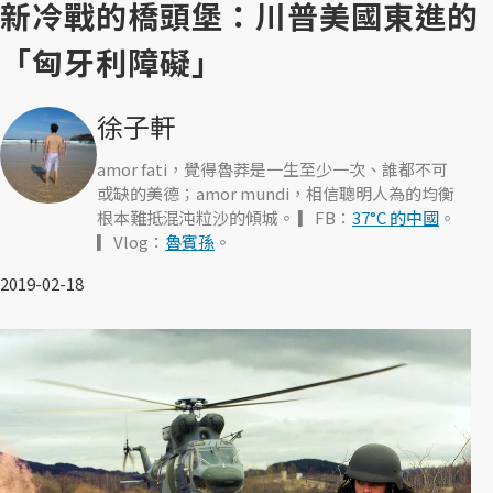
新冷戰的橋頭堡：川普美國東進的
「匈牙利障礙」
徐子軒
amor fati，覺得魯莽是一生至少一次、誰都不可
或缺的美德；amor mundi，相信聰明人為的均衡
根本難抵混沌粒沙的傾城。 ▎FB：
37°C 的中國
。
▎Vlog：
魯賓孫
。
2019-02-18