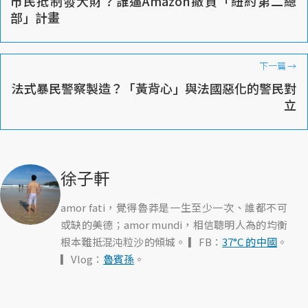
市民抵制發大財？誰逼Amazon撤資「紐約第二總
部」計畫
下一篇
→
法式暴民警察製造？「黃背心」與法國惡化的警民對
立
徐子軒
amor fati，覺得魯莽是一生至少一次、誰都不可
或缺的美德；amor mundi，相信聰明人為的均衡
根本難抵混沌粒沙的傾城。 ▎FB：
37°C 的中國
。
▎Vlog：
魯賓孫
。