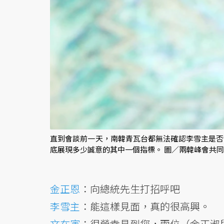
直到會談前一天，南韓青瓦台都無法確認李雪主是否
底展現多少誠意的其中一個指標。 圖／兩韓峰會共
金正恩
：向總統先生打招呼吧
李雪主
：能這樣見面，真的很高興。
文在寅
：很榮幸見到您，兩位（金正淑