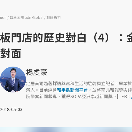
udn
轉角國際 udn Global
政經角力
板門店的歷史對白（4）：
對面
楊虔豪
定居首爾過著採訪與寫稿生活的駐韓獨立記者。畢業於
灣人。目前經營
韓半島新聞平台
，並將南北韓報導與評
院慘案新聞報導，獲得SOPA亞洲卓越新聞獎。▎FB：
2018-05-03