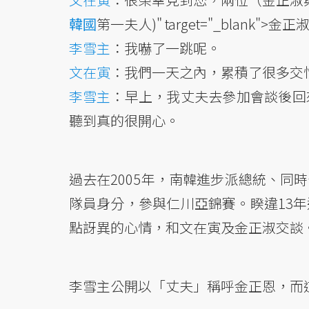
韓國
第一夫人)" target="_blank"
李雪主
：我嚇了一跳呢。
文在寅
：我們一天之內，累積了很多交
李雪主
：早上，我丈夫去參加會談後回
聽到真的很開心。
過去在2005年，南韓進步派總統、同
隊員身分，參與仁川亞錦賽。睽違13
點訝異的心情，和文在寅及金正淑交談
李雪主公開以「丈夫」稱呼金正恩，而