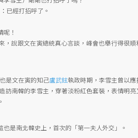
>金正淑：已經打招呼了。
情呢！
來，說跟文在寅總統真心言談，峰會也舉行得很順
時也是文在寅的知己
盧武鉉
執政時期，李雪主曾以應
年造訪南韓的李雪主，穿著淡粉紅色套裝，表情明亮
。
這也是南北韓史上，首次的「第一夫人外交」。