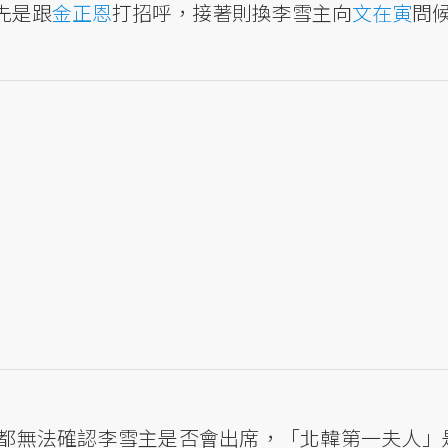
先是跟
金正恩
打招呼，接著則換李雪主向
文在寅
問
都無法確認李雪主是否會出席，「北韓第一夫人」