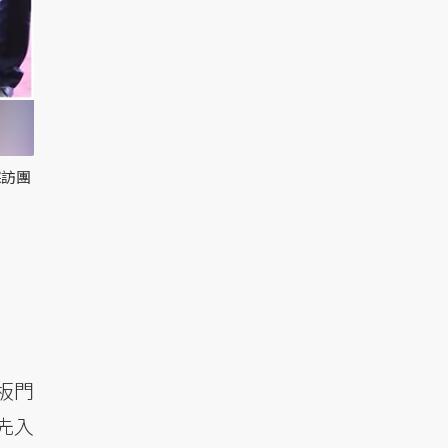
採訪團
板門
先入