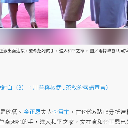
金正淑出面迎接，並牽起她的手，進入和平之家。 圖／兩韓峰會共同
對白（3）：川普與核武...茶敘的唇語宣言〉
的是晚餐。
金正恩
夫人
李雪主
，在傍晚6點18分抵達
並牽起她的手，進入和平之家，文在寅和金正恩已