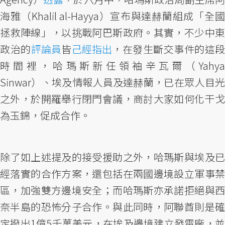
海雅（Khalil al-Hayya）宣布與達赫蘭組成「全國
拯救陣線」，以挑戰阿巴斯政府。其實，不少中東
政治的
評論員
皆
己經指出
，在發生斷交事件的這段
時間裡，哈瑪斯新任領袖辛瓦爾（Yahya
Sinwar）、埃及情報人員及達赫蘭，已在眾人目光
之外，於開羅舉行閉門會議，商討大家如何化干戈
為玉錦，促成合作。
除了如上述提及的接受援助之外，哈瑪斯與埃及已
經落實的合作方案，還包括在兩國邊境設立軍事禁
區，加強雙方邊境安全；而哈瑪斯亦承諾拒絕與西
奈半島的恐怖分子合作。與此同時，阿聯酋則是確
定撥出1億5千萬美元，在埃及邊境建立發電廠，並