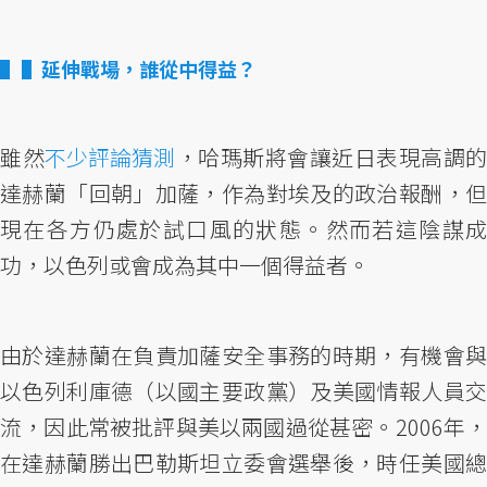
▌延伸戰場，誰從中得益？
雖然
不少評論猜測
，哈瑪斯將會讓近日表現高調的
達赫蘭「回朝」加薩，作為對埃及的政治報酬，但
現在各方仍處於試口風的狀態。然而若這陰謀成
功，以色列或會成為其中一個得益者。
由於達赫蘭在負責加薩安全事務的時期，有機會與
以色列利庫德（以國主要政黨）及美國情報人員交
流，因此常被批評與美以兩國過從甚密。2006年，
在達赫蘭勝出巴勒斯坦立委會選舉後，時任美國總