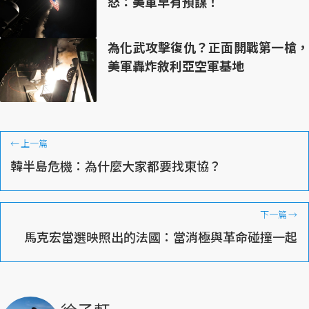
怒：美軍早有預謀！
為化武攻擊復仇？正面開戰第一槍，
美軍轟炸敘利亞空軍基地
←
上一篇
韓半島危機：為什麼大家都要找東協？
下一篇
→
馬克宏當選映照出的法國：當消極與革命碰撞一起