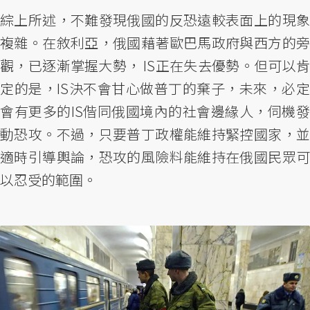
綜上所述，不難發現俄國的反恐遠較表面上的現象
複雜。在敘利亞，俄國藉著歐巴馬政府與西方的旁
觀，已逐漸掌握大勢， IS正在失去優勢。但可以肯
定的是，IS決不會甘心做普丁的棄子，未來，必定
會有更多的IS偕同俄國境內的社會邊緣人，伺機發
動恐攻。不過，只要普丁政權能維持緊控國家，並
適時引導輿論，恐攻的風險料能維持在俄國民眾可
以忍受的範圍。