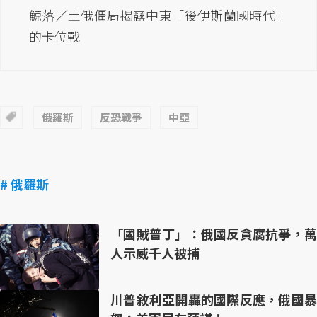
鯨落／土俄僵局揭露中東「後伊斯蘭國時代」
的卡位戰
俄羅斯
反恐戰爭
中亞
# 俄羅斯
「國賊普丁」：俄國反貪腐抗爭，萬
人示威千人被捕
川普敘利亞開轟的國際反應，俄國暴