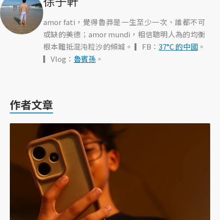
徐子軒
amor fati，覺得魯莽是一生至少一次、誰都不可
或缺的美德；amor mundi，相信聰明人為的均衡
根本難抵混沌粒沙的傾城。 ▎FB：
37°C 的中國
。
▎Vlog：
魯賓孫
。
作者文章