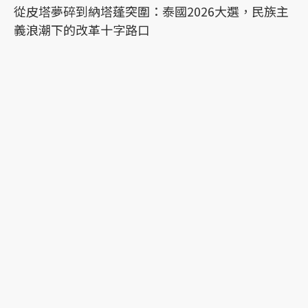
從皮塔夢碎到納塔蓬突圍：泰國2026大選，民族主
義浪潮下的改革十字路口
最新文章