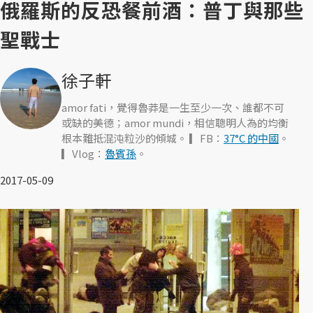
俄羅斯的反恐餐前酒：普丁與那些
聖戰士
徐子軒
amor fati，覺得魯莽是一生至少一次、誰都不可
或缺的美德；amor mundi，相信聰明人為的均衡
根本難抵混沌粒沙的傾城。 ▎FB：
37°C 的中國
。
▎Vlog：
魯賓孫
。
2017-05-09