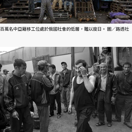
百萬名中亞籍移工位處於俄國社會的低層，難以度日。 圖／路透社