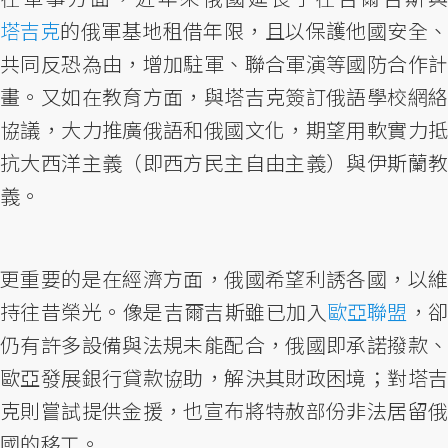
塔吉克
的俄軍基地租借年限，且以保護他國安全、
共同反恐為由，增加駐軍、聯合軍演等國防合作計
畫。又如在教育方面，與塔吉克簽訂俄語學校網絡
協議，大力推廣俄語和俄國文化，期望用軟實力抵
抗大西洋主義（即西方民主自由主義）與伊斯蘭教
義。
更重要的是在經濟方面，俄國希望利誘各國，以維
持往昔榮光。像是吉爾吉斯雖已加入
歐亞聯盟
，
仍有許多設備與法規未能配合，俄國即承諾撥款、
歐亞發展銀行貸款協助，解決其財政困境；對塔吉
克則嘗試提供金援，也宣布將特赦部份非法居留俄
國的移工。