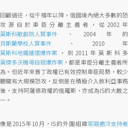
回顧過往，從千禧年以降，俄國境內絕大多數的恐
攻源自於車臣分離主義者，從2002年
莫斯科歌劇院人質事件
、2004年的
貝斯蘭學校人質事件
、2010年
莫斯科地鐵連環爆炸案
，到2011年莫斯科多
莫傑多沃機場自殺爆炸案
，都是車臣分離主義者所
為。但近年來普丁政權已有效控制車臣局勢，較少
聽聞有大規模恐攻，反倒是在積極介入敘利亞事務
後，支持阿薩德政權的俄羅斯，亦成為IS的大敵之
一。
像是2015年10月，IS的外圍組織
耶路撒冷支持者