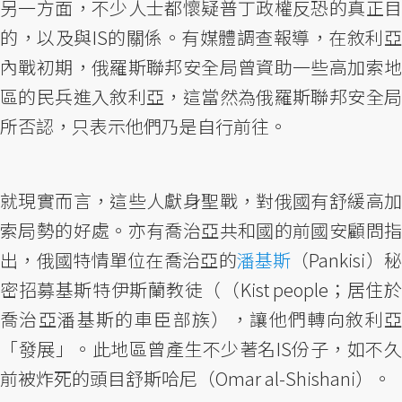
另一方面，不少人士都懷疑普丁政權反恐的真正目
的，以及與IS的關係。有媒體調查報導，在敘利亞
內戰初期，俄羅斯聯邦安全局曾資助一些高加索地
區的民兵進入敘利亞，這當然為俄羅斯聯邦安全局
所否認，只表示他們乃是自行前往。
就現實而言，這些人獻身聖戰，對俄國有舒緩高加
索局勢的好處。亦有喬治亞共和國的前國安顧問指
出，俄國特情單位在喬治亞的
潘基斯
（Pankisi）
密招募基斯特伊斯蘭教徒（（Kist people；居住於
喬治亞潘基斯的車臣部族），讓他們轉向敘利亞
「發展」。此地區曾產生不少著名IS份子，如不久
前被炸死的頭目舒斯哈尼（Omar al-Shishani）。