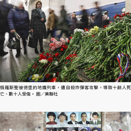
俄羅斯聖彼德堡的地鐵列車，遭自殺炸彈客攻擊，導致十餘人死
亡、數十人受傷。 圖／美聯社