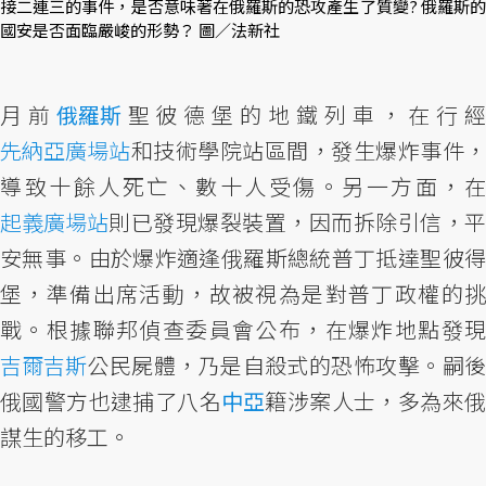
接二連三的事件，是否意味著在俄羅斯的恐攻產生了質變? 俄羅斯的
國安是否面臨嚴峻的形勢？ 圖／法新社
月前
俄羅斯
聖彼德堡的地鐵列車，在行
先納亞廣場站
和技術學院站區間，發生爆炸事件，
導致十餘人死亡、數十人受傷。另一方面，在
起義廣場站
則已發現爆裂裝置，因而拆除引信，平
安無事。由於爆炸適逢俄羅斯總統普丁抵達聖彼得
堡，準備出席活動，故被視為是對普丁政權的挑
戰。根據聯邦偵查委員會公布，在爆炸地點發現
吉爾吉斯
公民屍體，乃是自殺式的恐怖攻擊。嗣後
俄國警方也逮捕了八名
中亞
籍涉案人士，多為來俄
謀生的移工。