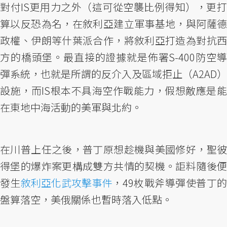
對付IS更用力之外（這可從空襲比例得知），更打
算以反恐為名，在敘利亞建立軍事基地，與阿薩德
政權、伊朗等什葉派合作，將敘利亞打造為對抗西
方的橋頭堡。最直接的證據就是佈署S-400防空導
彈系統，也就是所謂的反介入及區域拒止（A2AD）
設施，而IS根本不具海空作戰能力，假想敵應是能
在東地中海活動的美軍與北約。
在川普上任之後，普丁原想趁機與美國修好，聖彼
得堡的爆炸案更構成雙方共情的契機。詎料隨後便
發生
敘利亞化武攻擊事件
，49枚戰斧導彈使普丁
盤算落空，美俄關係也暫時落入低點。