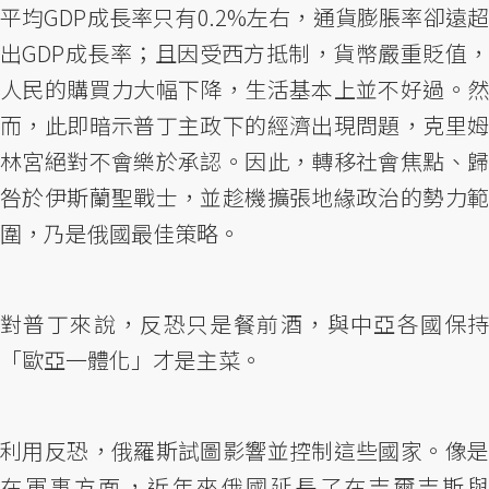
平均GDP成長率只有0.2%左右，通貨膨脹率卻遠超
出GDP成長率；且因受西方抵制，貨幣嚴重貶值，
人民的購買力大幅下降，生活基本上並不好過。然
而，此即暗示普丁主政下的經濟出現問題，克里姆
林宮絕對不會樂於承認。因此，轉移社會焦點、歸
咎於伊斯蘭聖戰士，並趁機擴張地緣政治的勢力範
圍，乃是俄國最佳策略。
對普丁來說，反恐只是餐前酒，與中亞各國保持
「歐亞一體化」才是主菜。
利用反恐，俄羅斯試圖影響並控制這些國家。像是
在軍事方面，近年來俄國延長了在吉爾吉斯與