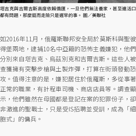
塔吉克與吉爾吉斯高度依賴僑匯，一旦他們無法養家，甚至連活口
都有問題，那麼鋌而走險只是遲早的事。 圖／美聯社
如2016年11月，俄羅斯聯邦安全局於莫斯科與聖彼
得堡兩地，逮捕10名中亞籍的恐怖主義嫌犯，他們
分別來自塔吉克、烏茲別克和吉爾吉斯。這些人被
查獲擁有突擊步槍與土製炸彈，打算在街頭發動恐
攻。值得注意的是，嫌犯居住於俄羅斯，多從事著
正常的職業，有計程車司機、商店店員等。調查顯
示，他們雖然在母國都是登記在案的犯罪份子，卻
非激進的聖戰士，只是受IS招聘並受訓，成為「細
胞式」的傭兵。