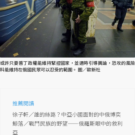
或許只要普丁政權能維持緊控國家，並適時引導輿論，恐攻的風險
料能維持在俄國民眾可以忍受的範圍。 圖／歐新社
推薦閱讀
徐子軒／誰的絲路？中亞小國面對的中俄博奕
鯨落／戰鬥民族的野望——俄羅斯眼中的敘利
亞