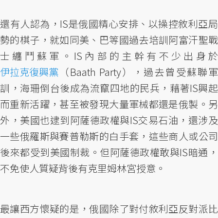
還有人認為，IS是俄國精心安排、以操控敘利亞局
勢的棋子，就如同美、巴等國過去培訓阿富汗聖戰
士纏鬥蘇軍。IS內部的主幹有不少出身於
伊拉克復興黨
（Baath Party），過去曾受蘇聯軍
訓，海珊倒台後成為流竄四地的民兵，藉著IS興起
而重新活躍，甚至被發現大量軍械都還是俄製。另
外，美國也逮到阿薩德政權與IS交易石油，還涉及
一些俄羅斯與賽普勒斯的白手套，這些商人或公司
後來都受到美國制裁。但阿薩德政權敢與IS暗通，
不免使人質疑背後有克里姆林宮授意。
最讓西方懷疑的是，俄國除了對付敘利亞反對派比