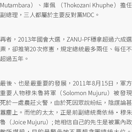
Mutambara）、庫佩 （Thokozani Khuphe）擔任
副總理，三人都屬於主要反對黨MDC。
再者，2013年國會大選，ZANU-PF穩拿超過六成選
票，卻推第20次修憲，規定總統最多兩任、每任不
超過五年。
最後、也是最重要的發展，2011年8月15日，軍方
重要人物穆朱魯將軍（Solomon Mujuru）被發現
死於一處農莊火警，由於死因眾說紛紜，陰謀論甚
囂塵上。而他的太太，正是前副總統喬依絲‧穆朱
魯（Joice Mujuru）; 她相信自己的先生是被黨內政
敵所謀殺，目的是警告她不要想貪圖總統大位。