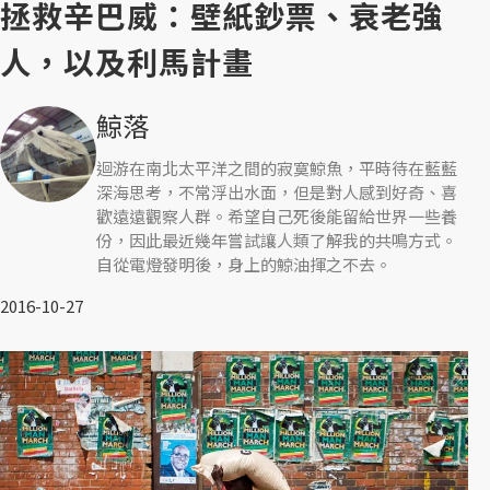
拯救辛巴威：壁紙鈔票、衰老強
人，以及利馬計畫
鯨落
迴游在南北太平洋之間的寂寞鯨魚，平時待在藍藍
深海思考，不常浮出水面，但是對人感到好奇、喜
歡遠遠觀察人群。希望自己死後能留給世界一些養
份，因此最近幾年嘗試讓人類了解我的共鳴方式。
自從電燈發明後，身上的鯨油揮之不去。
2016-10-27