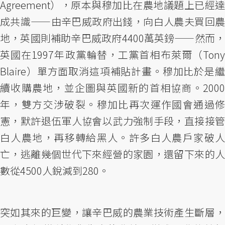
Agreement），原本與穆加比在農地議題上已經達
成共識——由辛巴威政府出錢，向白人農夫買回農
地，英國則補助辛巴威政府4400萬英鎊——然而，
英國在1997年政黨輪替，工黨首相布萊爾（Tony
Blaire）單方面取消這項補貼計畫。穆加比於是繼
續收購農地，並企圖與英國新的首相協商。2000
年，雙方交涉破裂。穆加比再次運作國會通過修
憲，默許退伍軍人協會以武力強制手段，直接接管
白人農地，再移轉給黑人。許多白人農戶家破人
亡，逃離幾個世代下來經營的家園，還留下來的人
數從4500人銳減到280。
突如其來的巨變，讓辛巴威的農業技術產生斷層，