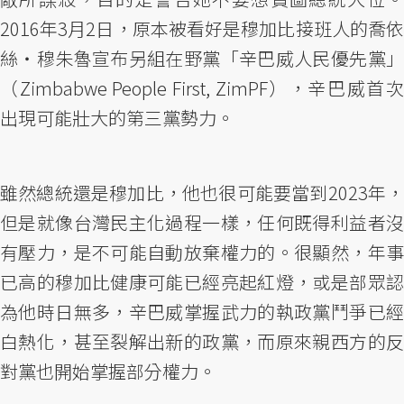
2016年3月2日，原本被看好是穆加比接班人的喬依
絲‧穆朱魯宣布另組在野黨「辛巴威人民優先黨」
（Zimbabwe People First, ZimPF），辛巴威首次
出現可能壯大的第三黨勢力。
雖然總統還是穆加比，他也很可能要當到2023年，
但是就像台灣民主化過程一樣，任何既得利益者沒
有壓力，是不可能自動放棄權力的。很顯然，年事
已高的穆加比健康可能已經亮起紅燈，或是部眾認
為他時日無多，辛巴威掌握武力的執政黨鬥爭已經
白熱化，甚至裂解出新的政黨，而原來親西方的反
對黨也開始掌握部分權力。