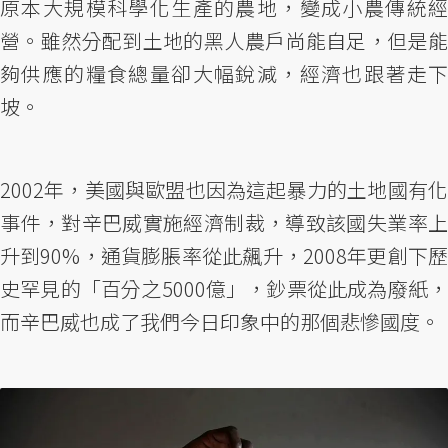
原本大規模科學化生產的農地，變成小農傳統經
營。雖然分配到土地的黑人農戶尚能自足，但是能
夠供應的糧食總量卻大幅銳減，經濟也跟著走下
坡。
2002年，美國與歐盟也因為這起暴力的土地國有化
事件，對辛巴威實施經濟制裁，導致該國失業率上
升到90%，通貨膨脹率從此飆升，2008年更創下歷
史罕見的「百分之5000億」，鈔票從此成為廢紙，
而辛巴威也成了我們今日印象中的那個悲慘國度。