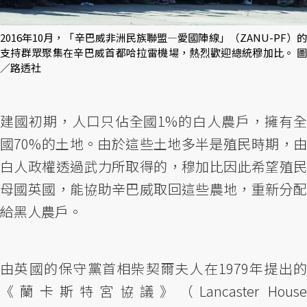
2016年10月，「辛巴威非洲民族聯盟—愛國陣線」（ZANU-PF）的
支持群眾聚集在辛巴威首都哈拉雷機場，熱烈歡迎總統穆加比。 圖
／路透社
建國初期，人口只佔全國1%的白人農戶，擁有全
國70%的土地。由於這些土地多半是殖民時期，由
白人政權透過武力所取得的，穆加比因此希望殖民
母國英國，能協助辛巴威取回這些農地，重新分配
給黑人農戶。
由英國的保守黨首相柴契爾夫人在1979年提出的
《蘭卡斯特宮協議》（Lancaster House