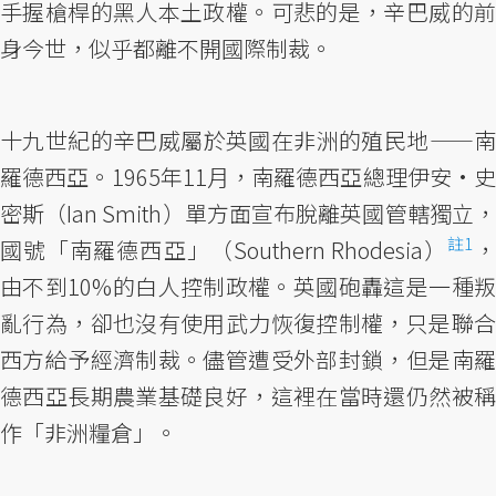
手握槍桿的黑人本土政權。可悲的是，辛巴威的前
身今世，似乎都離不開國際制裁。
十九世紀的辛巴威屬於英國在非洲的殖民地——南
羅德西亞。1965年11月，南羅德西亞總理伊安·史
密斯（Ian Smith）單方面宣布脫離英國管轄獨立，
註1
國號「南羅德西亞」（Southern Rhodesia）
由不到10%的白人控制政權。英國砲轟這是一種叛
亂行為，卻也沒有使用武力恢復控制權，只是聯合
西方給予經濟制裁。儘管遭受外部封鎖，但是南羅
德西亞長期農業基礎良好，這裡在當時還仍然被稱
作「非洲糧倉」。