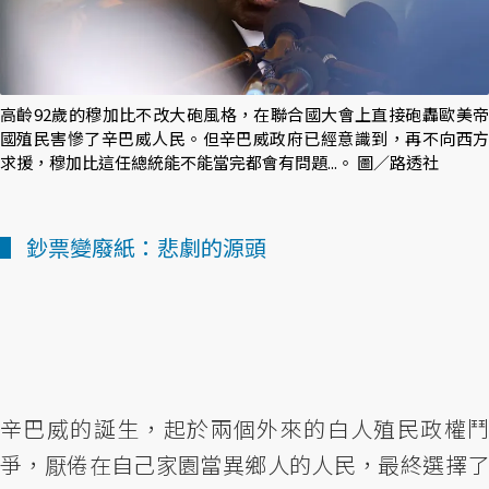
高齡92歲的穆加比不改大砲風格，在聯合國大會上直接砲轟歐美帝
國殖民害慘了辛巴威人民。但辛巴威政府已經意識到，再不向西方
求援，穆加比這任總統能不能當完都會有問題...。 圖／路透社
▌ 鈔票變廢紙：悲劇的源頭
辛巴威的誕生，起於兩個外來的白人殖民政權鬥
爭，厭倦在自己家園當異鄉人的人民，最終選擇了