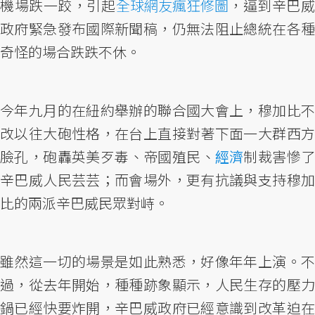
機場跌一跤，引起
全球網友瘋狂修圖
，逼到辛巴
政府緊急發布國際新聞稿，仍無法阻止總統在各種
奇怪的場合跌跌不休。
今年九月的在紐約舉辦的聯合國大會上，穆加比不
改以往大砲性格，在台上直接對著下面一大群西方
臉孔，砲轟英美歹毒、帝國殖民、
經濟
制裁害慘了
辛巴威人民芸芸；而會場外，更有抗議與支持穆加
比的兩派辛巴威民眾對峙。
雖然這一切的場景是如此熟悉，好像年年上演。不
過，從去年開始，種種跡象顯示，人民生存的壓力
鍋已經快要炸開，辛巴威政府已經意識到改革迫在