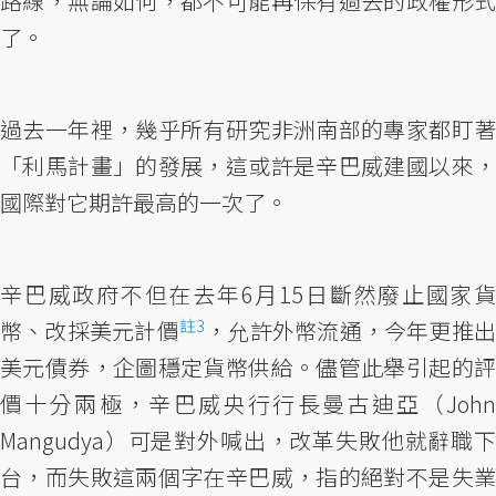
路線，無論如何，都不可能再保有過去的政權形式
了。
過去一年裡，幾乎所有研究非洲南部的專家都盯著
「利馬計畫」的發展，這或許是辛巴威建國以來，
國際對它期許最高的一次了。
辛巴威政府不但在去年6月15日斷然廢止國家貨
註3
幣、改採美元計價
，允許外幣流通，今年更推
美元債券，企圖穩定貨幣供給。儘管此舉引起的評
價十分兩極，辛巴威央行行長曼古迪亞（John
Mangudya）可是對外喊出，改革失敗他就辭職下
台，而失敗這兩個字在辛巴威，指的絕對不是失業