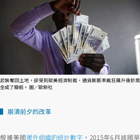
武裝奪回土地，卻受到歐美經濟制裁，通貨膨脹率瘋狂飆升後鈔票
全成了廢紙。 圖／歐新社
▌ 崩潰前夕的改革
根據美國
援外組織的統計數字
，2015年6月該國