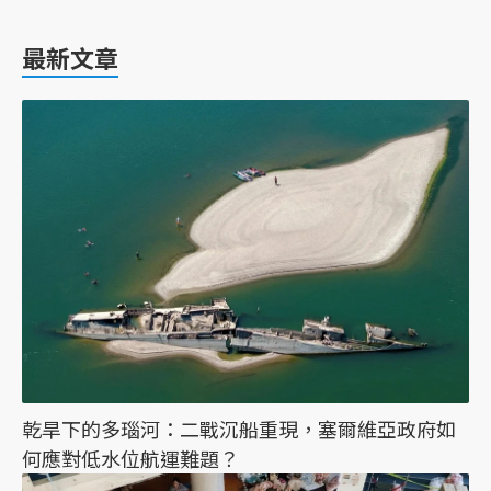
最新文章
乾旱下的多瑙河：二戰沉船重現，塞爾維亞政府如
何應對低水位航運難題？