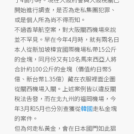
開始進行調查，是否為走私集團犯罪、
或是個人所為尚不得而知。
不過香草航空案，對大阪關西機場來說
並不罕見。早在今年4月時，就有兩名日
本人從新加坡樟宜國際機場私帶15公斤
的金塊，同月份又有10名馬來西亞人將
合計約100公斤的金塊（價值約日幣5
億、新台幣1.35億）藏在衣服裡面企圖
從關西機場入關。上述案例皆以違反關
稅法告發，而在北九州的福岡機場，今
年3月和5月也分別查獲從
韓國
走私金塊
的案件。
但為何走私黃金，會在日本國門如此猖