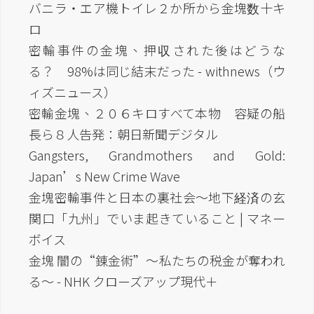
バニラ・エア機トイレ２か所から金塊数十キ
ロ
密輸事件の金塊、押収された後はどうな
る？ 98%は同じ結末だった - withnews（ウ
ィズニュース）
密輸金塊、２０６キロすべて本物 容疑の船
長ら８人告発：朝日新聞デジタル
Gangsters, Grandmothers and Gold:
Japan’s New Crime Wave
金塊密輸事件と日本の裏社会～地下経済の玄
関口「九州」でいま起きていること | マネー
ボイス
金塊 闇の“錬金術”～私たちの税金が奪われ
る～ - NHK クローズアップ現代＋