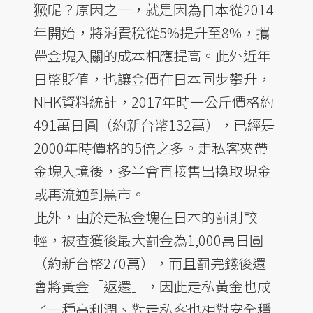
獗呢？原因之一，就是因為日本從2014
年開始，將消費稅從5%提升至8%，攜
帶金塊入關的成本相應提高。此外近年
日幣貶值，也讓金價在日本同步攀升，
NHK資料統計，2017年時一公斤價格約
491萬日圓（約新台幣132萬），已經是
2000年時價格的5倍之多。走私客夾帶
金塊入境後，多半會直接售出換取現金
或再流通到黑市。
此外，由於走私金塊在日本的罰則較
輕，被查獲後最大罰金為1,000萬日圓
（約新台幣270萬），而且罰完錢後還
會將黃金「返還」，因此走私黃金也成
了一種高利潤、對走私客也相對安全穩