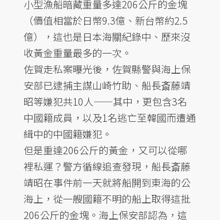
小型漁船暗藏重量多達206公斤的金塊
（價值相當於日幣9.3億、新台幣約2.5
億），這也是日本海關紀錄中、歷來沒
收黃金重量最多的一次。
佐賀走私案曝光後，佐賀縣警與海上保
安部已逮捕主謀山崎竹助、船長斎藤靖
昭等嫌犯共10人——其中，更包含3名
中國籍成員，以及1名逃亡至韓國而遭通
緝中的中國籍嫌犯。
但是重達206公斤的黃金，又可以從哪
裡私運？警方循線追查發現，船長斎藤
靖昭在事件前一天就將船開到東海的公
海上，從一艘國籍不明的船上取得這批
206公斤的金塊。海上保安部認為，這