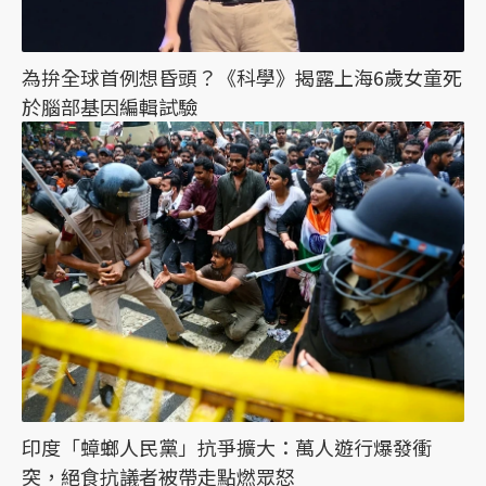
為拚全球首例想昏頭？《科學》揭露上海6歲女童死
於腦部基因編輯試驗
印度「蟑螂人民黨」抗爭擴大：萬人遊行爆發衝
突，絕食抗議者被帶走點燃眾怒