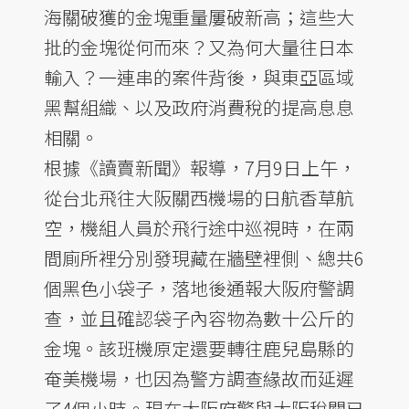
海關破獲的金塊重量屢破新高；這些大
批的金塊從何而來？又為何大量往日本
輸入？一連串的案件背後，與東亞區域
黑幫組織、以及政府消費稅的提高息息
相關。
根據《讀賣新聞》報導，7月9日上午，
從台北飛往大阪關西機場的日航香草航
空，機組人員於飛行途中巡視時，在兩
間廁所裡分別發現藏在牆壁裡側、總共6
個黑色小袋子，落地後通報大阪府警調
查，並且確認袋子內容物為數十公斤的
金塊。該班機原定還要轉往鹿兒島縣的
奄美機場，也因為警方調查緣故而延遲
了4個小時。現在大阪府警與大阪稅關已