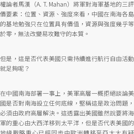
權論者馬漢（A. T. Mahan）將軍對海軍基地的三評
價要素：位置、資源、強度來看，中國在南海各島
的基地勉強只在位置具有價值，資源與強度幾乎等
於零，無法改變易攻難守的本質。
但是，這是否代表美國只需持續進行航行自由活動
就足夠呢？
在中國南海部署一事上，美軍高層一概拒絕談論美
國是否對南海設立任何底線，堅稱這是政治問題，
必須由政府高層解決。這透露出美國雖然說要將海
軍的重心由大西洋移到太平洋，但是否代表美國的
地緣戰略重心已經同步由歐洲轉移至亞太大有疑