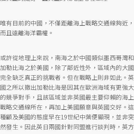
唯有目前的中國，不僅距離海上戰略交通線夠近，
而且遠離海洋霸權。
或許從地理上來說，南海之於中國類似墨西哥灣和
加勒比海之於美國，除了鄰近性外，區域內的大國
完全缺乏真正的挑戰者。但在戰略上則非如此。英
國之所以撤出加勒比海是因其在歐洲海域有更強大
的競爭對手，且該區域並非英國最主要仰賴的海上
戰略交通線所在，再加上美國願意與英國交好。這
種顧及美國的態度早在19世紀中葉便顯現，並非突
然發生。因此英日兩國針對同盟進行談判時，英方