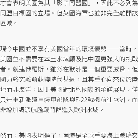
才會表明美國為其「影子同盟國」，因此不必列為
同盟目標國的立場。但英國海軍也並非完全離開該
區域。
現今中國並不享有美國當年的環境優勢——當時，
美國並不需要在本土水域顧及比中國更強大的挑戰
者。就連俄羅斯，雖然在歐洲是一個重要威脅，但
國力終究離前蘇聯時代甚遠，且其重心向來位於陸
地而非海洋，因此美國對北約國家的承諾展現，僅
只是重新派遣重裝甲部隊與F-22戰機前往歐洲，而
非增加調派航艦戰鬥群進入歐洲水域。
然而，美國表明過了，南海是全球重要海上戰略交