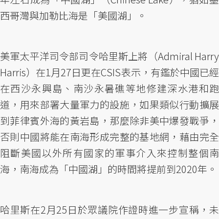
西哥灣與加勒比海是「美國湖」。
美軍太平洋司令部司令哈里斯上將（Admiral Harry
Harris）在1月27日更在CSIS表示，有鑑於中國已經
在西沙永興島、南沙永暑礁等地修建深水港和跑
道，用來部署大量軍力的設施，如果類似行動擴展
到菲律賓外海的黃岩島，那麼除非美中爆發戰爭，
否則中國將能在南海形成完整的基地網，藉由完全
阻斷美國以外所有國家的軍事介入來控制整個南
海，南海成為「中國湖」的時間將提前到2020年。
哈里斯在2月25日於眾議院作證時進一步宣稱，未