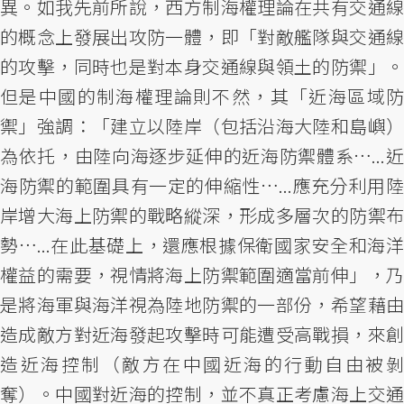
異。如我先前所說，西方制海權理論在共有交通線
的概念上發展出攻防一體，即「對敵艦隊與交通線
的攻擊，同時也是對本身交通線與領土的防禦」。
但是中國的制海權理論則不然，其「近海區域防
禦」強調：「建立以陸岸（包括沿海大陸和島嶼）
為依托，由陸向海逐步延伸的近海防禦體系…...近
海防禦的範圍具有一定的伸縮性…...應充分利用陸
岸增大海上防禦的戰略縱深，形成多層次的防禦布
勢…...在此基礎上，還應根據保衛國家安全和海洋
權益的需要，視情將海上防禦範圍適當前伸」，乃
是將海軍與海洋視為陸地防禦的一部份，希望藉由
造成敵方對近海發起攻擊時可能遭受高戰損，來創
造近海控制（敵方在中國近海的行動自由被剝
奪）。中國對近海的控制，並不真正考慮海上交通