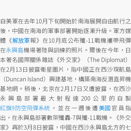
自美軍在去年10月下旬開始於南海展開自由航行之
後，中國在南海的軍事部署開始逐漸升級。軍方媒
體《
解放軍
報》在10月底公布殲-11戰機攜帶飛
在
永興島
機場著陸與訓練的照片。爾後在今年，
本著名國際關係雜誌《外交家》（The Diplomat）
在2月13日披露衛星圖片，指中國正在西沙琛航島
（Duncan Island）興建基地，構築南海反潛直昇機
基地網。稍後，北京在2月17日又遭披露，在西沙
永興島部署最大射程達200公里的自製
紅旗9防空飛彈系統
，並在一週後遭
美國
官員
出，在永興島部署數架殲轟-7與殲-11戰機。《外交
家》再於3月8日披露，中國在西沙永興島北方的七