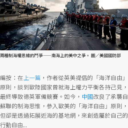
兩種制海權思維的鬥爭——南海上的美中之爭。 圖／美國國防部
編按：在
上一篇
，作者從英美提倡的「海洋自由
原則，談到歐陸國家曾就海上權力平衡各持己見，
最終導致德英軍備競賽。如今，
中國
改良了承襲
蘇聯的制海思惟，參入歐美的「海洋自由」原則，
但卻是透過拓展近海的基地網，來創造屬於自己的
行動自由...