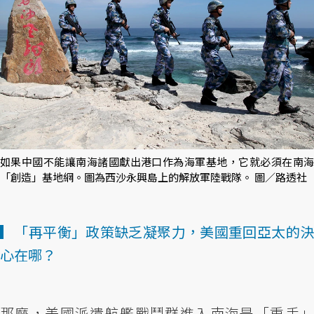
如果中國不能讓南海諸國獻出港口作為海軍基地，它就必須在南海
「創造」基地網。圖為西沙永興島上的解放軍陸戰隊。 圖／路透社
▎「再平衡」政策缺乏凝聚力，美國重回亞太的決
心在哪？
那麼，美國派遣航艦戰鬥群進入南海是「重手」