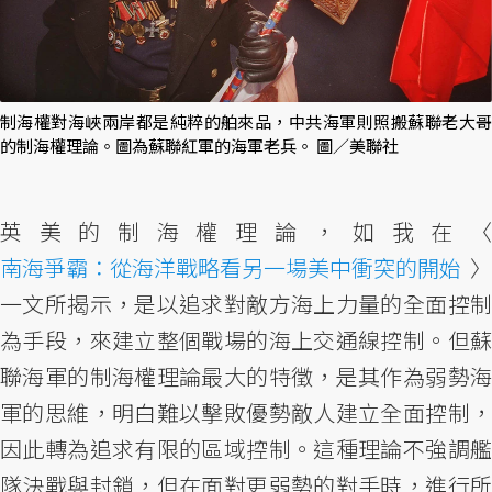
制海權對海峽兩岸都是純粹的舶來品，中共海軍則照搬蘇聯老大哥
的制海權理論。圖為蘇聯紅軍的海軍老兵。 圖／美聯社
英美的制海權理論，如我在〈
南海爭霸：從海洋戰略看另一場美中衝突的開始
〉
一文所揭示，是以追求對敵方海上力量的全面控制
為手段，來建立整個戰場的海上交通線控制。但蘇
聯海軍的制海權理論最大的特徵，是其作為弱勢海
軍的思維，明白難以擊敗優勢敵人建立全面控制，
因此轉為追求有限的區域控制。這種理論不強調艦
隊決戰與封鎖，但在面對更弱勢的對手時，進行所