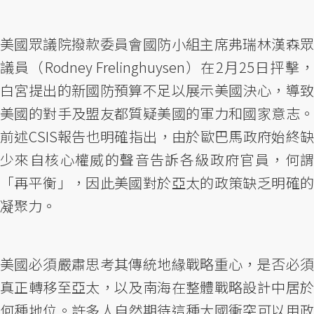
美國眾議院撥款委員會國防小組主席弗瑞林漢森眾
議員（Rodney Frelinghuysen）在2月25日抨擊，
白宮提出的新國防預算不足以展示美國決心，導致
美國的對手及盟友都質疑美國的軍力和國家意志。
前述CSIS報告也明確指出，由於歐巴馬政府始終缺
少來自核心權威的聲音告訴各級政府官員，何謂
「再平衡」，因此美國對於亞太的政策缺乏明確的
凝聚力。
美國必須嚴肅思考其傳統地緣戰略重心，是否必須
真正轉移至亞太，以及南海在整體戰略設計中居於
何種地位。許多人自然期待這種大國衝突可以用政