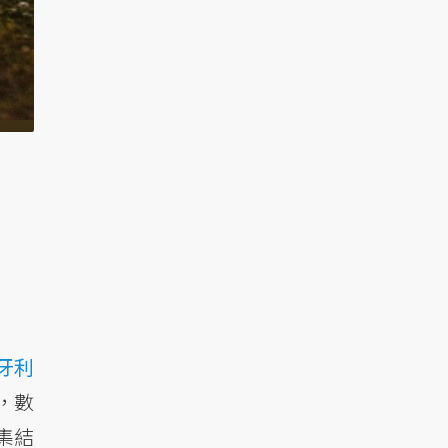
牙利
，數
集結