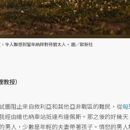
，令人聯想到當年納粹對待猶太人。 圖／歐新社
理教授）
試圖阻止來自敘利亞和其他亞非戰區的難民，從
匈
我經由維也納車站抵達布達佩斯。那之後的好幾天
的男人，少數是年輕的夫妻帶著孩子。憤怒的男人