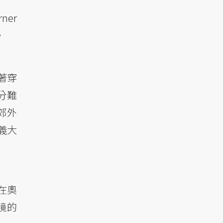
er
。
著穿
分難
郊外
義大
在奧
境的